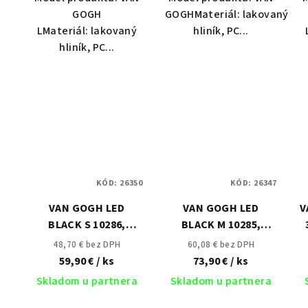
GOGH
GOGHMateriál: lakovaný
LMateriál: lakovaný
hliník, PC...
hliník, PC...
KÓD:
26350
KÓD:
26347
VAN GOGH LED
VAN GOGH LED
V
BLACK S 10286,
BLACK M 10285,
3000K, 290lm, 30 000h
3000K, 430 lm, 120°,
48,70 € bez DPH
60,08 € bez DPH
(pôvodné ID 9351)
30 000h (pôvodné ID
59,90 €
/ ks
73,90 €
/ ks
9352)
Skladom u partnera
Skladom u partnera