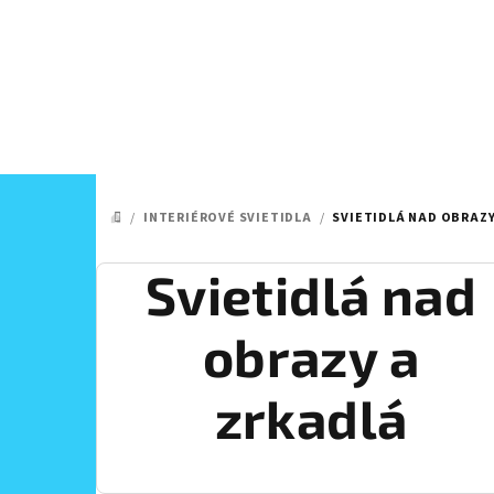
Prejsť
na
obsah
/
INTERIÉROVÉ SVIETIDLA
/
SVIETIDLÁ NAD OBRAZY
DOMOV
Svietidlá nad
obrazy a
zrkadlá