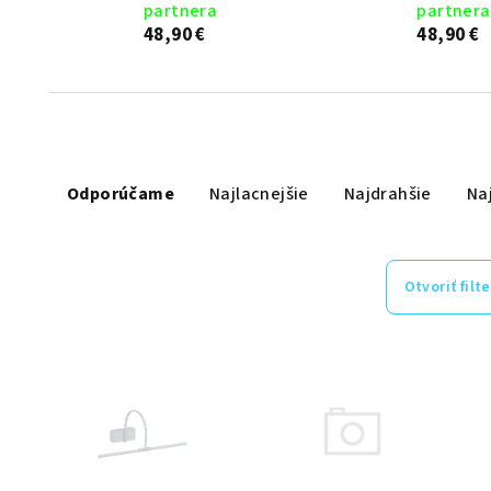
partnera
partnera
48,90 €
48,90 €
R
Odporúčame
Najlacnejšie
Najdrahšie
Na
a
d
e
Otvoriť filte
n
V
i
ý
e
p
p