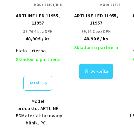
i
r
KÓD:
27398
KÓD:
27401/BIE
s
o
ARTLINE LED 11955,
ARTLINE LED 11955,
p
d
11957
11957
39,76 € bez DPH
39,76 € bez DPH
r
u
48,90 €
/ ks
48,90 €
/ ks
o
k
Skladom u partnera
biela
čierna
d
t
Skladom u partnera
u
o
Do košíka
k
v
Detail
t
o
Model
produktu: ARTLINE
v
LEDMateriál: lakovaný
L
hliník, PC...