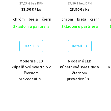
12W/IP44/600/4000K -
10W/IP44/450/4000K -
27,24 € bez DPH
23,50 € bez DPH
LNL7722/BK,
LNL7721/BK,
33,50 €
/ ks
28,90 €
/ ks
LNL7722/WH,
LNL7721/WH,
chróm
biela
čierna
chróm
biela
čierna
LNL7722/CH
LNL7721/CH
Skladom u partnera
Skladom u partnera
Detail
Detail
Moderné LED
Moderné LED
kúpeľňové svietidlo v
kúpeľňové svietidlo v
k
čiernom
čiernom
prevedení s...
prevedení s...