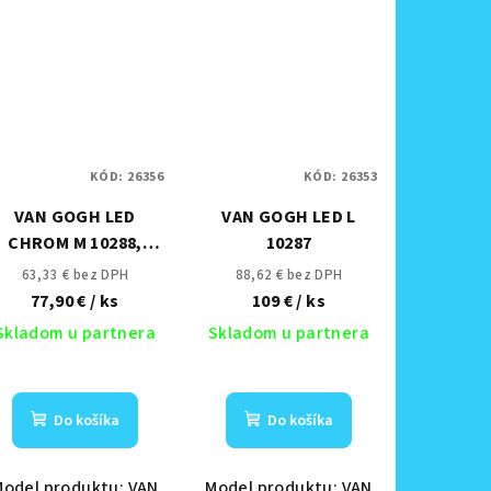
KÓD:
26356
KÓD:
26353
VAN GOGH LED
VAN GOGH LED L
CHROM M 10288,
10287
3000K, 490lm, 120°,
63,33 € bez DPH
88,62 € bez DPH
30 000h (pôvodné ID
77,90 €
/ ks
109 €
/ ks
9347)
Skladom u partnera
Skladom u partnera
Do košíka
Do košíka
Model produktu: VAN
Model produktu: VAN