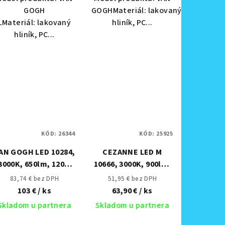
GOGH
GOGHMateriál: lakovaný
LMateriál: lakovaný
hliník, PC...
hliník, PC...
KÓD:
26344
KÓD:
25925
AN GOGH LED 10284,
CEZANNE LED M
3000K, 650lm, 120°,
10666, 3000K, 900lm,
30 000h (pôvodné ID
25 000h
83,74 € bez DPH
51,95 € bez DPH
9174)
103 €
/ ks
63,90 €
/ ks
Skladom u partnera
Skladom u partnera