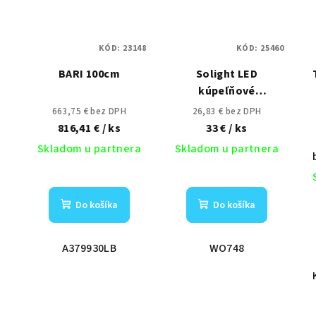
KÓD:
23148
KÓD:
25460
BARI 100cm
Solight LED
kúpeľňové
osvetlenie nad
663,75 € bez DPH
26,83 € bez DPH
zrkadlo, 12W, 900lm,
816,41 €
/ ks
33 €
/ ks
4000K, IP44, 60cm,
Skladom u partnera
Skladom u partnera
strieborné
Do košíka
Do košíka
A379930LB
WO748