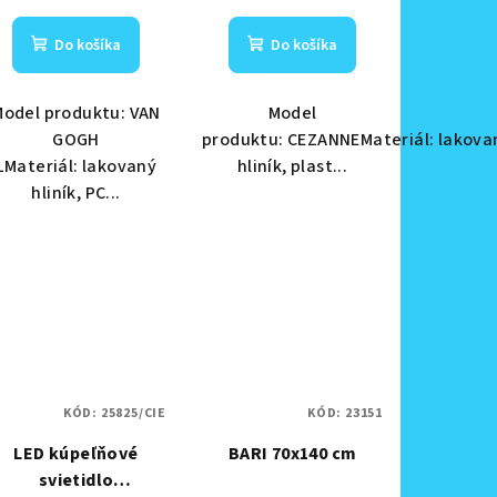
Do košíka
Do košíka
Model produktu: VAN
Model
GOGH
produktu: CEZANNEMateriál: lakova
LMateriál: lakovaný
hliník, plast...
hliník, PC...
KÓD:
25825/CIE
KÓD:
23151
LED kúpeľňové
BARI 70x140 cm
svietidlo