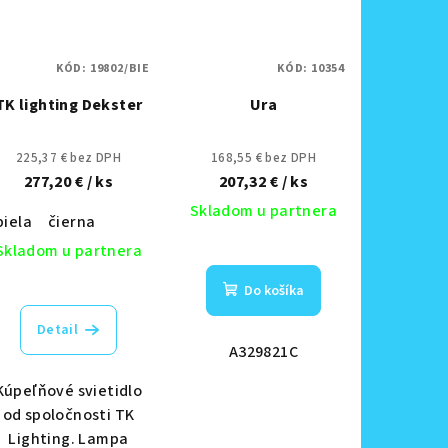
KÓD:
19802/BIE
KÓD:
10354
TK lighting Dekster
Ura
225,37 € bez DPH
168,55 € bez DPH
277,20 €
/ ks
207,32 €
/ ks
Skladom u partnera
biela
čierna
Skladom u partnera
Do košíka
Detail
A329821C
Kúpeľňové svietidlo
od spoločnosti TK
Lighting. Lampa