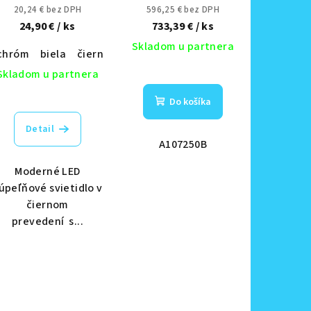
8W/IP44/300/4000K -
20,24 € bez DPH
596,25 € bez DPH
LNL7720/BK,
24,90 €
/ ks
733,39 €
/ ks
LNL7720/WH,
Skladom u partnera
chróm
biela
čierna
LNL7720/CH
Skladom u partnera
Do košíka
Detail
A107250B
Moderné LED
úpeľňové svietidlo v
čiernom
prevedení s...