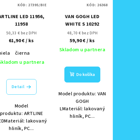
KÓD:
27395/BIE
KÓD:
26368
ARTLINE LED 11956,
VAN GOGH LED
11958
WHITE S 10292
50,33 € bez DPH
48,70 € bez DPH
61,90 €
/ ks
59,90 €
/ ks
Skladom u partnera
biela
čierna
Skladom u partnera
Do košíka
Detail
Model produktu: VAN
GOGH
Model
LMateriál: lakovaný
produktu: ARTLINE
hliník, PC...
EDMateriál: lakovaný
hliník, PC...