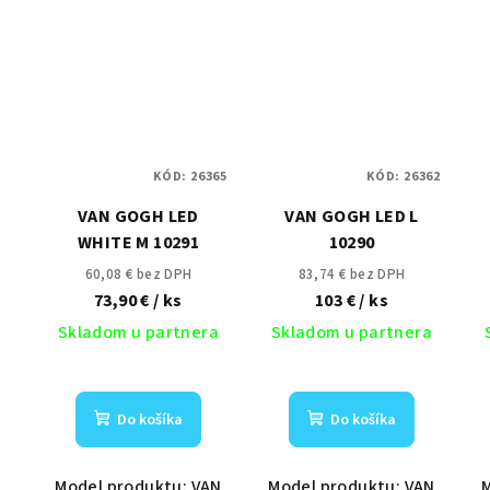
KÓD:
26365
KÓD:
26362
VAN GOGH LED
VAN GOGH LED L
WHITE M 10291
10290
60,08 € bez DPH
83,74 € bez DPH
73,90 €
/ ks
103 €
/ ks
Skladom u partnera
Skladom u partnera
Do košíka
Do košíka
Model produktu: VAN
Model produktu: VAN