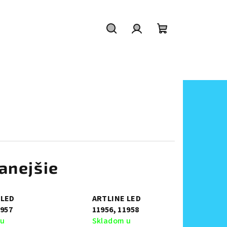
Hľadať
Prihlásenie
Nákupný
košík
anejšie
 LED
ARTLINE LED
1957
11956, 11958
 u
Skladom u