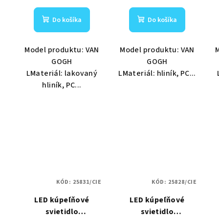
Do košíka
Do košíka
Model produktu: VAN
Model produktu: VAN
GOGH
GOGH
LMateriál: lakovaný
LMateriál: hliník, PC...
hliník, PC...
KÓD:
25831/CIE
KÓD:
25828/CIE
LED kúpeľňové
LED kúpeľňové
svietidlo
svietidlo