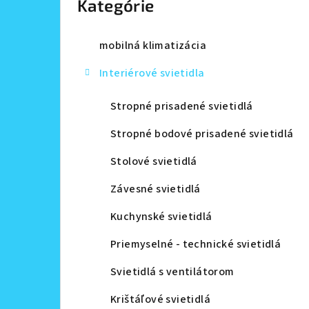
Kategórie
a
n
mobilná klimatizácia
e
Interiérové svietidla
l
Stropné prisadené svietidlá
Stropné bodové prisadené svietidlá
Stolové svietidlá
Závesné svietidlá
Kuchynské svietidlá
Priemyselné - technické svietidlá
Svietidlá s ventilátorom
Krištáľové svietidlá