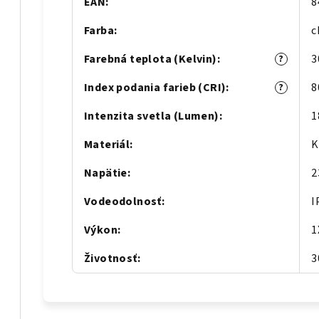
EAN
:
8
Farba
:
c
Farebná teplota (Kelvin)
:
3
?
Index podania farieb (CRI)
:
8
?
Intenzita svetla (Lumen)
:
1
Materiál
:
K
Napätie
:
2
Vodeodolnosť
:
I
Výkon
:
1
Životnosť
:
3