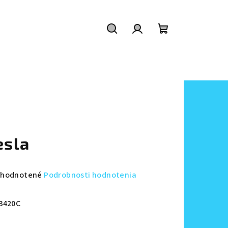
Hľadať
Prihlásenie
Nákupný
košík
esla
emerné
hodnotené
Podrobnosti hodnotenia
notenie
duktu
3420C