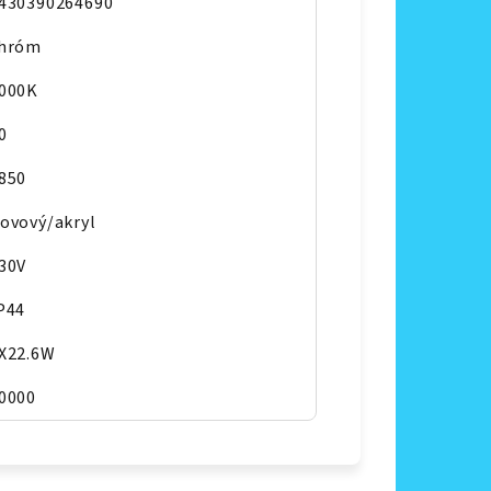
430390264690
hróm
000K
0
850
ovový/akryl
30V
P44
X22.6W
0000