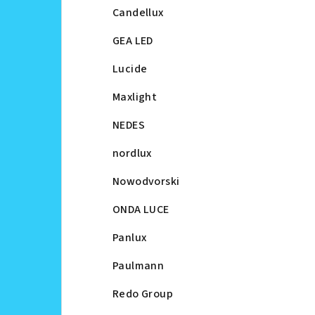
Candellux
GEA LED
Lucide
Maxlight
NEDES
nordlux
Nowodvorski
ONDA LUCE
Panlux
Paulmann
Redo Group