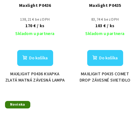
Maxlight P0436
Maxlight P0435
138,21 € bez DPH
83,74 € bez DPH
170 €
/ ks
103 €
/ ks
Skladom u partnera
Skladom u partnera
Do košíka
Do košíka
MAXLIGHT P0436 KVAPKA
MAXLIGHT P0435 COMET
ZLATÁ MATNÁ ZÁVESNÁ LAMPA
DROP ZÁVESNÉ SVIETIDLO
Novinka