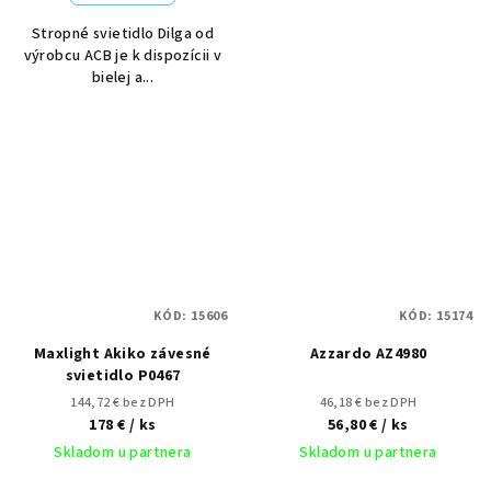
Stropné svietidlo Dilga od
výrobcu ACB je k dispozícii v
bielej a...
KÓD:
15606
KÓD:
15174
Maxlight Akiko závesné
Azzardo AZ4980
svietidlo P0467
144,72 € bez DPH
46,18 € bez DPH
178 €
/ ks
56,80 €
/ ks
Skladom u partnera
Skladom u partnera