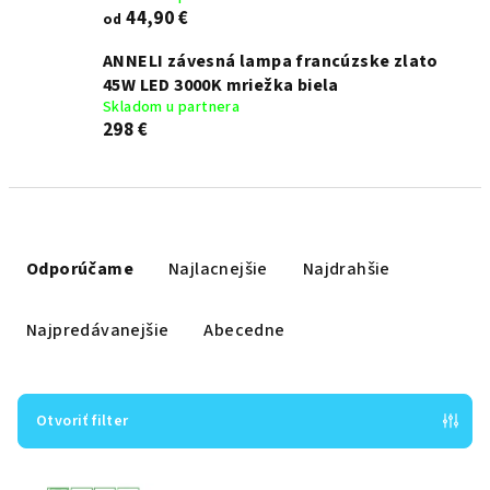
44,90 €
od
ANNELI závesná lampa francúzske zlato
45W LED 3000K mriežka biela
Skladom u partnera
298 €
R
a
Odporúčame
Najlacnejšie
Najdrahšie
d
e
Najpredávanejšie
Abecedne
n
i
e
Otvoriť filter
p
V
r