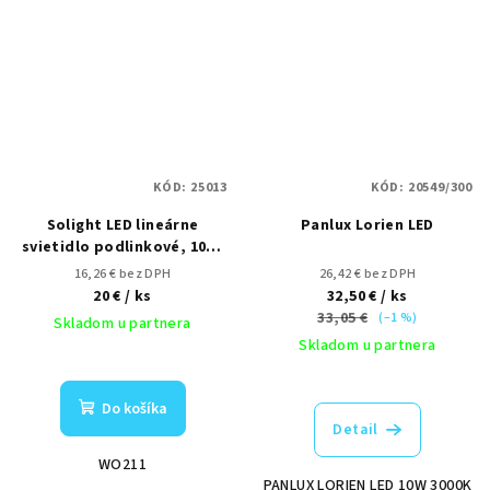
KÓD:
25013
KÓD:
20549/300
Solight LED lineárne
Panlux Lorien LED
svietidlo podlinkové, 10W,
4100K, 3-stupňové
16,26 € bez DPH
26,42 € bez DPH
stmievanie, vypínač, hliník,
20 €
/ ks
32,50 €
/ ks
58cm
33,05 €
(–1 %)
Skladom u partnera
Skladom u partnera
Do košíka
Detail
WO211
PANLUX LORIEN LED 10W 3000K