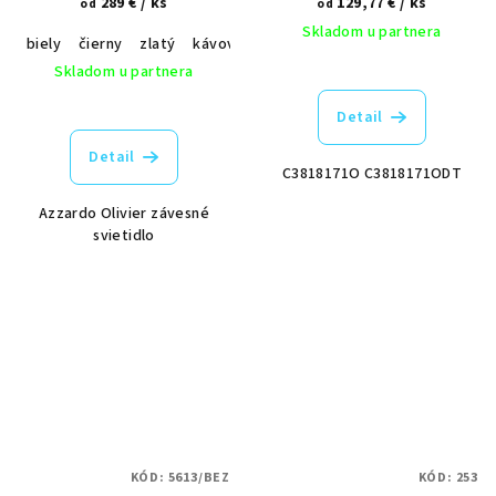
289 €
/ ks
129,77 €
/ ks
od
od
Skladom u partnera
biely
čierny
zlatý
kávový
drevený
Skladom u partnera
Detail
Detail
C3818171O C3818171ODT
Azzardo Olivier závesné
svietidlo
KÓD:
5613/BEZ
KÓD:
253