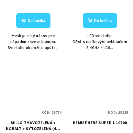
Do košíka
Do košíka
Mesh je silný názov pre
LED svietidlo
nápadnú závesnú lampu.
OPAL s diaľkovým ovládačom
Svietidlo okamžite upúta...
2,4GHz z LC9...
KÓD:
25774
KÓD:
25225
MILLO TMAVOZELENÁ +
HEMISPHERE SUPER L 10700
KOBALT + SÝTOZELENÁ (47+