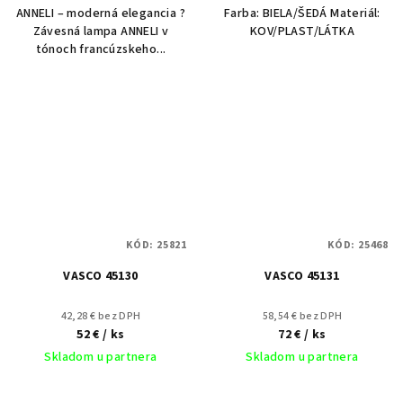
ANNELI – moderná elegancia ?
Farba: BIELA/ŠEDÁ Materiál:
Závesná lampa ANNELI v
KOV/PLAST/LÁTKA
tónoch francúzskeho...
KÓD:
25821
KÓD:
25468
VASCO 45130
VASCO 45131
42,28 € bez DPH
58,54 € bez DPH
52 €
/ ks
72 €
/ ks
Skladom u partnera
Skladom u partnera