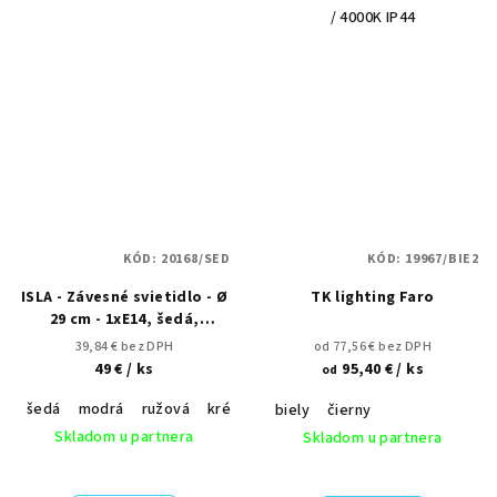
/ 4000K IP44
KÓD:
20168/SED
KÓD:
19967/BIE2
ISLA - Závesné svietidlo - Ø
TK lighting Faro
29 cm - 1xE14, šedá,
pastelová modrá, ružová,
39,84 € bez DPH
od 77,56 € bez DPH
krémová
49 €
/ ks
95,40 €
/ ks
od
šedá
modrá
ružová
krémová
biely
čierny
Skladom u partnera
Skladom u partnera