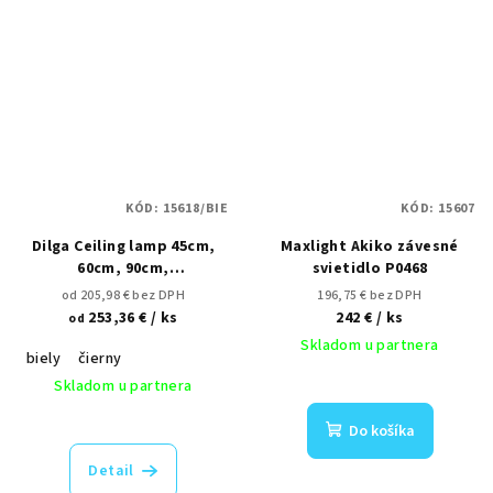
KÓD:
15618/BIE
KÓD:
15607
Dilga Ceiling lamp 45cm,
Maxlight Akiko závesné
60cm, 90cm,
svietidlo P0468
nestmievateľné, TRIAC,
od 205,98 € bez DPH
196,75 € bez DPH
DALI/Push, Casambi
253,36 €
/ ks
242 €
/ ks
od
Skladom u partnera
biely
čierny
Skladom u partnera
Do košíka
Detail