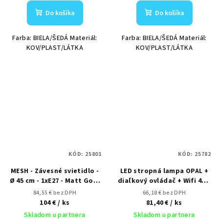
Do košíka
Do košíka
Farba: BIELA/ŠEDÁ Materiál:
Farba: BIELA/ŠEDÁ Materiál:
KOV/PLAST/LÁTKA
KOV/PLAST/LÁTKA
KÓD:
25801
KÓD:
25782
MESH - Závesné svietidlo -
LED stropná lampa OPAL +
Ø 45 cm - 1xE27 - Matt Gold
diaľkový ovládač + Wifi 48W
/ Mosadz
- LC902S
84,55 € bez DPH
66,18 € bez DPH
104 €
/ ks
81,40 €
/ ks
Skladom u partnera
Skladom u partnera