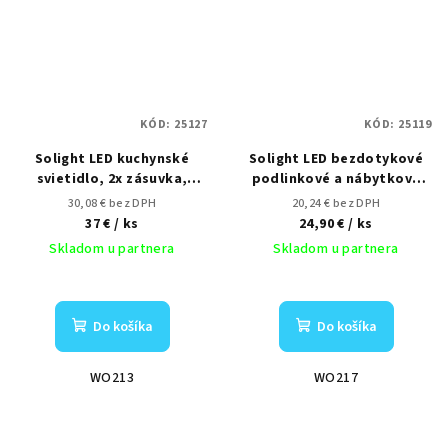
KÓD:
25127
KÓD:
25119
Solight LED kuchynské
Solight LED bezdotykové
svietidlo, 2x zásuvka,
podlinkové a nábytkové
vypínač, 10W, 4100K, 51cm
svietidlo stmívateľné, IR
30,08 € bez DPH
20,24 € bez DPH
senzor, 9W, 4100K, 60cm
37 €
/ ks
24,90 €
/ ks
Skladom u partnera
Skladom u partnera
Do košíka
Do košíka
WO213
WO217