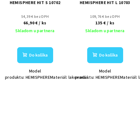
HEMISPHERE HIT S 10702
HEMISPHERE HIT L 10703
54,39 € bez DPH
109,76 € bez DPH
66,90 €
/ ks
135 €
/ ks
Skladom u partnera
Skladom u partnera
Do košíka
Do košíka
Model
Model
produktu: HEMISPHEREMateriál: lakovaná...
produktu: HEMISPHEREMateriál: l