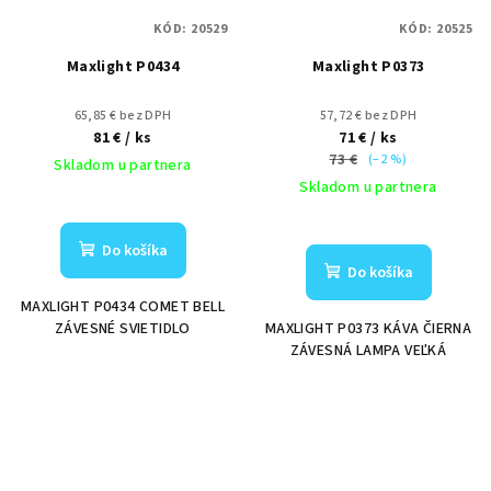
KÓD:
20529
KÓD:
20525
Maxlight P0434
Maxlight P0373
65,85 € bez DPH
57,72 € bez DPH
81 €
/ ks
71 €
/ ks
73 €
(–2 %)
Skladom u partnera
Skladom u partnera
Do košíka
Do košíka
MAXLIGHT P0434 COMET BELL
ZÁVESNÉ SVIETIDLO
MAXLIGHT P0373 KÁVA ČIERNA
ZÁVESNÁ LAMPA VEĽKÁ