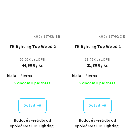
KÓD:
19763/IER
KÓD:
19760/CIE
TK lighting Top Wood 2
TK lighting Top Wood 1
36,26 € bez DPH
17,72 € bez DPH
44,60 €
/ ks
21,80 €
/ ks
biela
čierna
biela
čierna
Skladom u partnera
Skladom u partnera
Detail
Detail
Bodové svietidlo od
Bodové svietidlo od
spoločnosti TK Lighting.
spoločnosti TK Lighting.