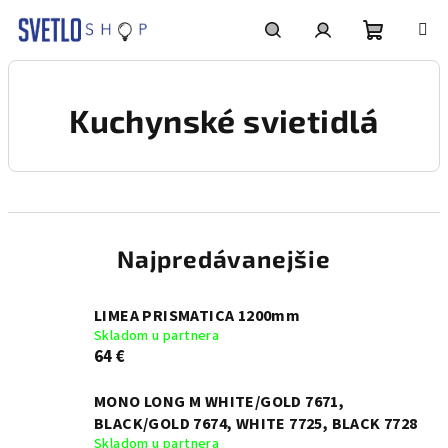
Prejsť
na
obsah
Nákupn
Hľadať
Prihlásenie
Kuchynské svietidlá
košík
Najpredávanejšie
LIMEA PRISMATICA 1200mm
Skladom u partnera
64 €
MONO LONG M WHITE/GOLD 7671,
BLACK/GOLD 7674, WHITE 7725, BLACK 7728
Skladom u partnera