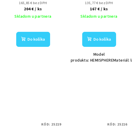
35+ 15)
165,85 € bez DPH
135,77 € bez DPH
204 €
/ ks
167 €
/ ks
Skladom u partnera
Skladom u partnera
Do košíka
Do košíka
Model
produktu: HEMISPHEREMateriál: l
KÓD:
25219
KÓD:
25216