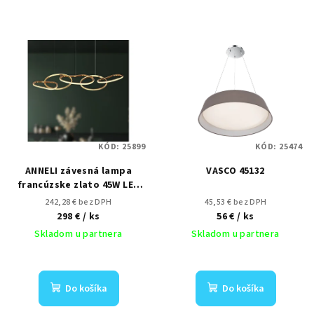
KÓD:
25899
KÓD:
25474
ANNELI závesná lampa
VASCO 45132
francúzske zlato 45W LED
3000K mriežka biela
242,28 € bez DPH
45,53 € bez DPH
298 €
/ ks
56 €
/ ks
Skladom u partnera
Skladom u partnera
Do košíka
Do košíka