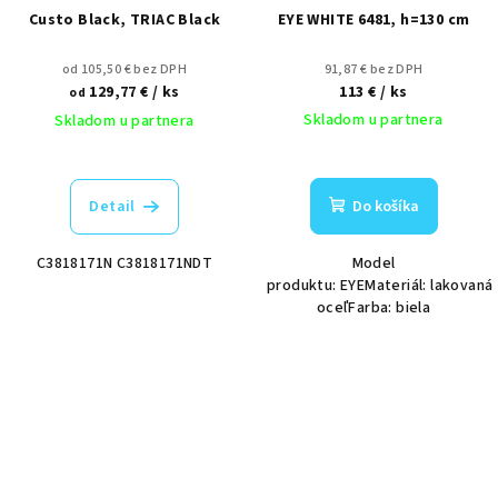
Custo Black, TRIAC Black
EYE WHITE 6481, h=130 cm
od 105,50 € bez DPH
91,87 € bez DPH
129,77 €
/ ks
113 €
/ ks
od
Skladom u partnera
Skladom u partnera
Detail
Do košíka
C3818171N C3818171NDT
Model
produktu: EYEMateriál: lakovaná
oceľFarba: biela