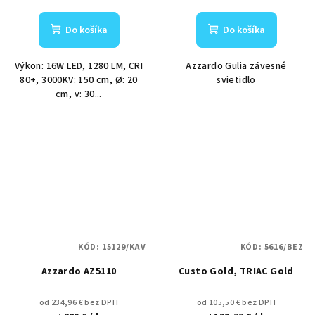
Do košíka
Do košíka
Výkon: 16W LED, 1280 LM, CRI
Azzardo Gulia závesné
80+, 3000KV: 150 cm, Ø: 20
svietidlo
cm, v: 30...
KÓD:
15129/KAV
KÓD:
5616/BEZ
Azzardo AZ5110
Custo Gold, TRIAC Gold
od 234,96 € bez DPH
od 105,50 € bez DPH