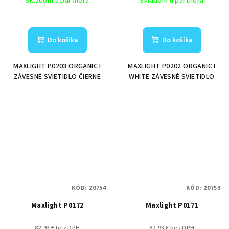
Skladom u partnera
Skladom u partnera
Do košíka
Do košíka
MAXLIGHT P0203 ORGANIC I
MAXLIGHT P0202 ORGANIC I
ZÁVESNÉ SVIETIDLO ČIERNE
WHITE ZÁVESNÉ SVIETIDLO
KÓD:
20754
KÓD:
20753
Maxlight P0172
Maxlight P0171
82,93 € bez DPH
82,93 € bez DPH