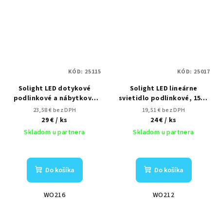
KÓD:
25115
KÓD:
25017
Solight LED dotykové
Solight LED lineárne
podlinkové a nábytkové
svietidlo podlinkové, 15W,
svietidlo stmívateľné, 2x
4100K, 3-stupňové
23,58 € bez DPH
19,51 € bez DPH
5W, 4100K, 2x 50cm
stmievanie, vypínač, hliník,
29 €
/ ks
24 €
/ ks
90cm
Skladom u partnera
Skladom u partnera
Do košíka
Do košíka
WO216
WO212