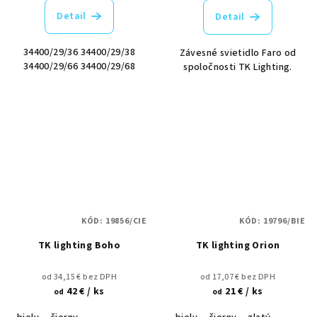
Detail
Detail
34400/29/36 34400/29/38
Závesné svietidlo Faro od
34400/29/66 34400/29/68
spoločnosti TK Lighting.
KÓD:
19856/CIE
KÓD:
19796/BIE
TK lighting Boho
TK lighting Orion
od 34,15 € bez DPH
od 17,07 € bez DPH
42 €
/ ks
21 €
/ ks
od
od