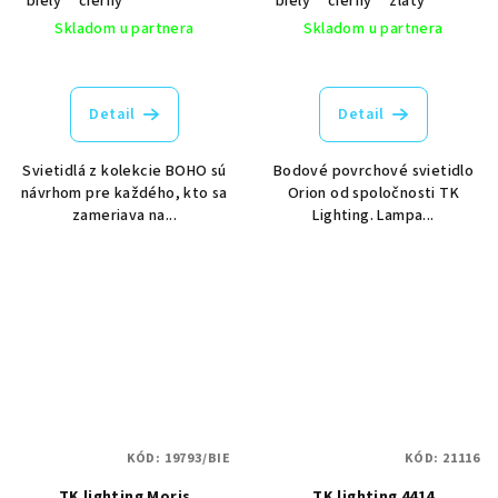
biely
čierny
biely
čierny
zlatý
Skladom u partnera
Skladom u partnera
Detail
Detail
Svietidlá z kolekcie BOHO sú
Bodové povrchové svietidlo
návrhom pre každého, kto sa
Orion od spoločnosti TK
zameriava na...
Lighting. Lampa...
KÓD:
19793/BIE
KÓD:
21116
TK lighting Moris
TK lighting 4414