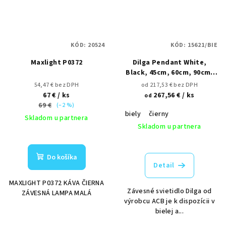
KÓD:
20524
KÓD:
15621/BIE
Maxlight P0372
Dilga Pendant White,
Black, 45cm, 60cm, 90cm,
110cm, 135cm
54,47 € bez DPH
od 217,53 € bez DPH
nestmievateľné, TRIAC,
67 €
/ ks
267,56 €
/ ks
od
DALI/Push, Casambi
69 €
(–2 %)
biely
čierny
Skladom u partnera
Skladom u partnera
Do košíka
Detail
MAXLIGHT P0372 KÁVA ČIERNA
Závesné svietidlo Dilga od
ZÁVESNÁ LAMPA MALÁ
výrobcu ACB je k dispozícii v
bielej a...