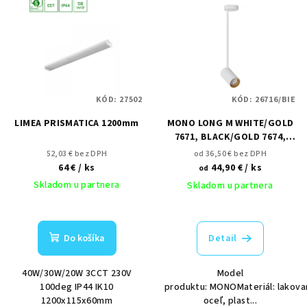
ý
o
p
d
i
u
s
k
p
t
KÓD:
27502
KÓD:
26716/BIE
r
o
LIMEA PRISMATICA 1200mm
MONO LONG M WHITE/GOLD
o
v
7671, BLACK/GOLD 7674,
d
WHITE 7725, BLACK 7728
52,03 € bez DPH
od 36,50 € bez DPH
u
64 €
/ ks
44,90 €
/ ks
od
k
Skladom u partnera
Skladom u partnera
t
o
Do košíka
Detail
v
40W/30W/20W 3CCT 230V
Model
100deg IP44 IK10
produktu: MONOMateriál: lakova
1200x115x60mm
oceľ, plast...