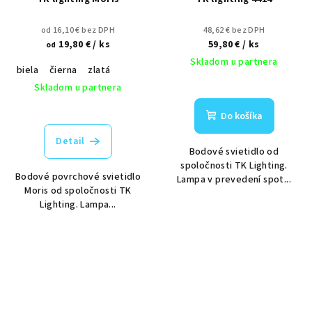
od 16,10 € bez DPH
48,62 € bez DPH
19,80 €
/ ks
59,80 €
/ ks
od
Skladom u partnera
biela
čierna
zlatá
Skladom u partnera
Do košíka
Detail
Bodové svietidlo od
spoločnosti TK Lighting.
Bodové povrchové svietidlo
Lampa v prevedení spot...
Moris od spoločnosti TK
Lighting. Lampa...