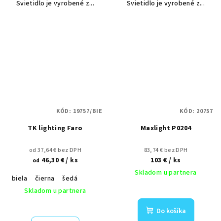
Svietidlo je vyrobené z...
Svietidlo je vyrobené z...
KÓD:
19757/BIE
KÓD:
20757
TK lighting Faro
Maxlight P0204
od 37,64 € bez DPH
83,74 € bez DPH
46,30 €
/ ks
103 €
/ ks
od
Skladom u partnera
biela
čierna
šedá
Skladom u partnera
Do košíka