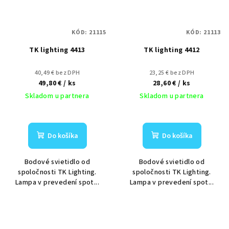
KÓD:
21115
KÓD:
21113
TK lighting 4413
TK lighting 4412
40,49 € bez DPH
23,25 € bez DPH
49,80 €
/ ks
28,60 €
/ ks
Skladom u partnera
Skladom u partnera
Do košíka
Do košíka
Bodové svietidlo od
Bodové svietidlo od
spoločnosti TK Lighting.
spoločnosti TK Lighting.
Lampa v prevedení spot...
Lampa v prevedení spot...