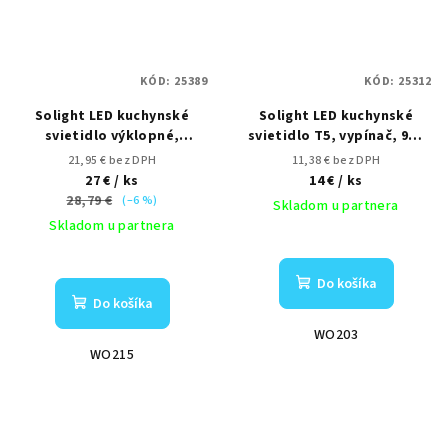
KÓD:
25389
KÓD:
25312
Solight LED kuchynské
Solight LED kuchynské
svietidlo výklopné,
svietidlo T5, vypínač, 9W,
vypínač, 10W, 4100K, 58cm
4100K, 54cm
21,95 € bez DPH
11,38 € bez DPH
27 €
/ ks
14 €
/ ks
28,79 €
(–6 %)
Skladom u partnera
Skladom u partnera
Do košíka
Do košíka
WO203
WO215