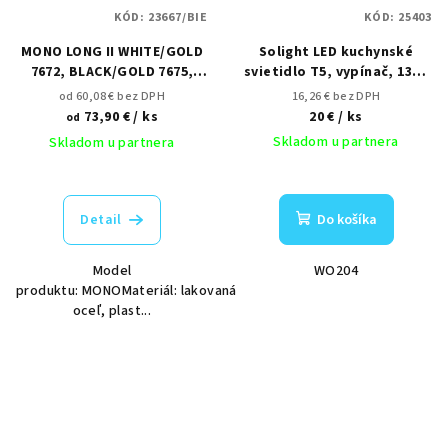
KÓD:
23667/BIE
KÓD:
25403
MONO LONG II WHITE/GOLD
Solight LED kuchynské
7672, BLACK/GOLD 7675,
svietidlo T5, vypínač, 13W,
SOLID BRASS 7733, BLACK
4100K, 84cm
od 60,08 € bez DPH
16,26 € bez DPH
7730, WHITE 7726
73,90 €
/ ks
20 €
/ ks
od
Skladom u partnera
Skladom u partnera
Detail
Do košíka
Model
WO204
produktu: MONOMateriál: lakovaná
oceľ, plast...