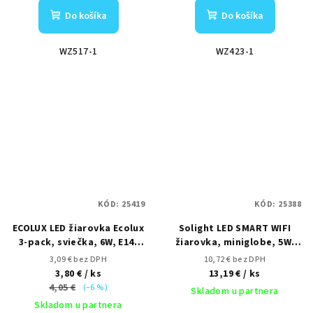
Do košíka
Do košíka
WZ517-1
WZ423-1
KÓD:
25419
KÓD:
25388
ECOLUX LED žiarovka Ecolux
Solight LED SMART WIFI
3-pack, sviečka, 6W, E14,
žiarovka, miniglobe, 5W,
3000K, 450lm, 3ks
E14, RGB, 400lm
3,09 € bez DPH
10,72 € bez DPH
3,80 €
/ ks
13,19 €
/ ks
4,05 €
(–6 %)
Skladom u partnera
Skladom u partnera