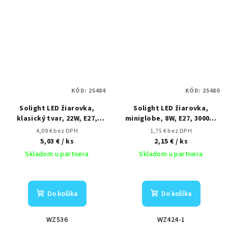
KÓD:
25484
KÓD:
25480
Solight LED žiarovka,
Solight LED žiarovka,
klasický tvar, 22W, E27,
miniglobe, 8W, E27, 3000K,
4000K, 270°, 2090lm
720lm
4,09 € bez DPH
1,75 € bez DPH
5,03 €
/ ks
2,15 €
/ ks
Skladom u partnera
Skladom u partnera
Do košíka
Do košíka
WZ536
WZ424-1