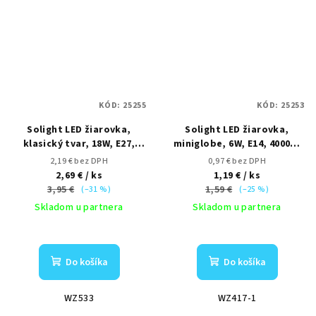
KÓD:
25255
KÓD:
25253
Solight LED žiarovka,
Solight LED žiarovka,
klasický tvar, 18W, E27,
miniglobe, 6W, E14, 4000K,
3000K, 270°, 1710lm
510lm, biele prevedenie
2,19 € bez DPH
0,97 € bez DPH
2,69 €
/ ks
1,19 €
/ ks
3,95 €
1,59 €
(–31 %)
(–25 %)
Skladom u partnera
Skladom u partnera
Do košíka
Do košíka
WZ533
WZ417-1