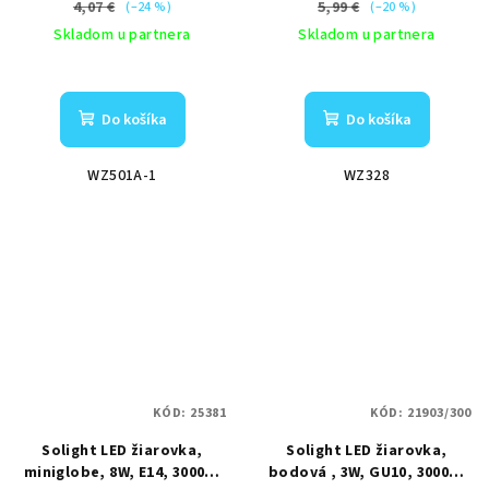
4,07 €
5,99 €
(–24 %)
(–20 %)
Skladom u partnera
Skladom u partnera
Do košíka
Do košíka
WZ501A-1
WZ328
KÓD:
25381
KÓD:
21903/300
Solight LED žiarovka,
Solight LED žiarovka,
miniglobe, 8W, E14, 3000K,
bodová , 3W, GU10, 3000K,