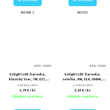
WZ408-1
WZ535
KÓD:
25430
KÓD:
25425
Solight LED žiarovka,
Solight LED žiarovka,
klasický tvar, 7W, E27,
sviečka, 8W, E14, 3000K,
4000K, 270°, 595lm
720lm
1,46 € bez DPH
1,75 € bez DPH
1,79 €
/ ks
2,15 €
/ ks
Skladom u partnera
Skladom u partnera