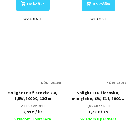
Do košíka
Do košíka
WZ401A-1
WZ320-1
KÓD:
25100
KÓD:
25089
Solight LED žiarovka G4,
Solight LED žiarovka,
1,5W, 3000K, 130lm
miniglobe, 6W, E14, 3000K,
510lm, biele prevedenie
2,11 € bez DPH
1,06 € bez DPH
2,59 €
/ ks
1,30 €
/ ks
Skladom u partnera
Skladom u partnera