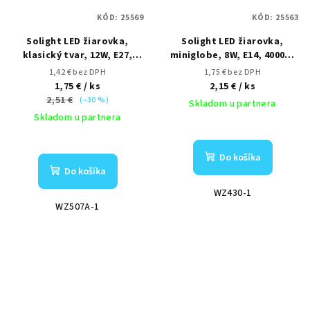
KÓD:
25569
KÓD:
25563
Solight LED žiarovka,
Solight LED žiarovka,
klasický tvar, 12W, E27,
miniglobe, 8W, E14, 4000K,
3000K, 270°, 1020lm
720lm, biele prevedenie
1,42 € bez DPH
1,75 € bez DPH
1,75 €
/ ks
2,15 €
/ ks
2,51 €
(–30 %)
Skladom u partnera
Skladom u partnera
Do košíka
Do košíka
WZ430-1
WZ507A-1