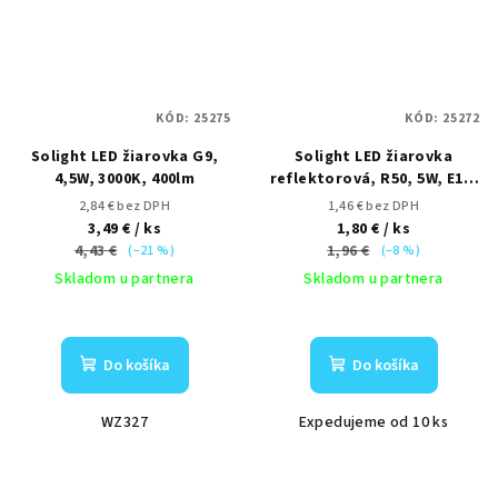
KÓD:
25275
KÓD:
25272
Solight LED žiarovka G9,
Solight LED žiarovka
4,5W, 3000K, 400lm
reflektorová, R50, 5W, E14,
3000K, 440lm, biele
2,84 € bez DPH
1,46 € bez DPH
prevedenie
3,49 €
/ ks
1,80 €
/ ks
4,43 €
1,96 €
(–21 %)
(–8 %)
Skladom u partnera
Skladom u partnera
Do košíka
Do košíka
WZ327
Expedujeme od 10 ks