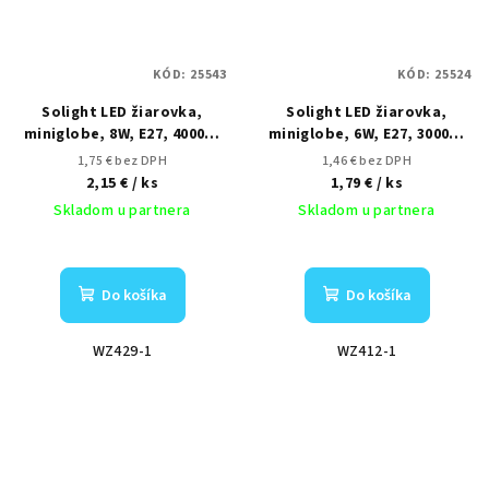
KÓD:
25543
KÓD:
25524
Solight LED žiarovka,
Solight LED žiarovka,
miniglobe, 8W, E27, 4000K,
miniglobe, 6W, E27, 3000K,
720lm
510lm
1,75 € bez DPH
1,46 € bez DPH
2,15 €
/ ks
1,79 €
/ ks
Skladom u partnera
Skladom u partnera
Do košíka
Do košíka
WZ429-1
WZ412-1