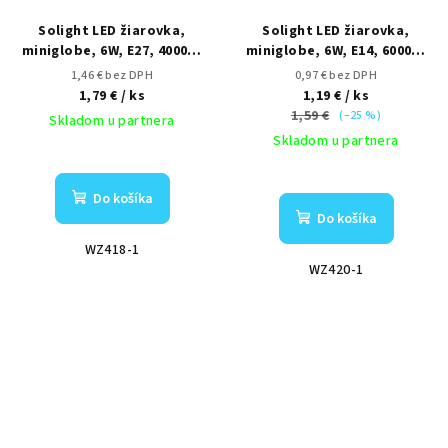
Solight LED žiarovka,
Solight LED žiarovka,
miniglobe, 6W, E27, 4000K,
miniglobe, 6W, E14, 6000K,
510lm
510lm
1,46 € bez DPH
0,97 € bez DPH
1,79 €
/ ks
1,19 €
/ ks
1,59 €
(–25 %)
Skladom u partnera
Skladom u partnera
Do košíka
Do košíka
WZ418-1
WZ420-1