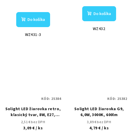
Do košíka
Do košíka
WZ432
WZ431-3
KÓD:
25384
KÓD:
25382
Solight LED žiarovka retro,
Solight LED žiarovka G9,
klasický tvar, 8W, E27,
6,0W, 3000K, 600lm
3000K, 360°, 810lm
2,51 € bez DPH
3,89 € bez DPH
3,09 €
/ ks
4,79 €
/ ks