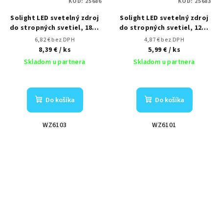
KÓD:
25686
KÓD:
25683
Solight LED svetelný zdroj
Solight LED svetelný zdroj
do stropných svetiel, 18W,
do stropných svetiel, 12W,
1800lm, 4000K, 155mm
1200lm, 4000K, 130mm
6,82 € bez DPH
4,87 € bez DPH
8,39 €
/ ks
5,99 €
/ ks
Skladom u partnera
Skladom u partnera
Do košíka
Do košíka
WZ6103
WZ6101