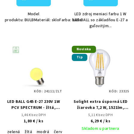
v
Model
LED zdroj meniaci farbu 1 W
produktu: BULBMateriál: skloFarba: biela
LED BALL so základňou E-27 a
guľovitým...
Novinka
Tip
KÓD:
24111/ZLT
KÓD:
23325
LED BALL G45 E-27 230V 1W
Solight extra úsporná LED
PCV SPECTRUM - žltá,
žiarovka 7,2 W, 1521lm,
červená, modrá, zelená led
2700K, ekv. 100W
1,46 € bez DPH
5,11 € bez DPH
žiarovka E27
1,80 €
/ ks
6,29 €
/ ks
Skladom u partnera
zelená
žltá
modrá
červená