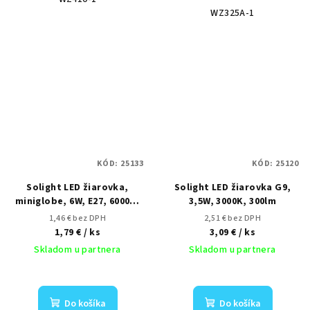
WZ325A-1
KÓD:
25133
KÓD:
25120
Solight LED žiarovka,
Solight LED žiarovka G9,
miniglobe, 6W, E27, 6000K,
3,5W, 3000K, 300lm
510lm
1,46 € bez DPH
2,51 € bez DPH
1,79 €
/ ks
3,09 €
/ ks
Skladom u partnera
Skladom u partnera
Do košíka
Do košíka