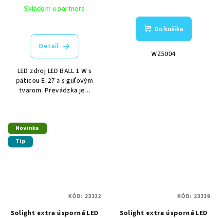
Skladom u partnera
Do košíka
Detail
WZ5004
LED zdroj LED BALL 1 W s
päticou E-27 a s guľovým
tvarom. Prevádzka je...
Novinka
Tip
KÓD:
23322
KÓD:
23319
Solight extra úsporná LED
Solight extra úsporná LED