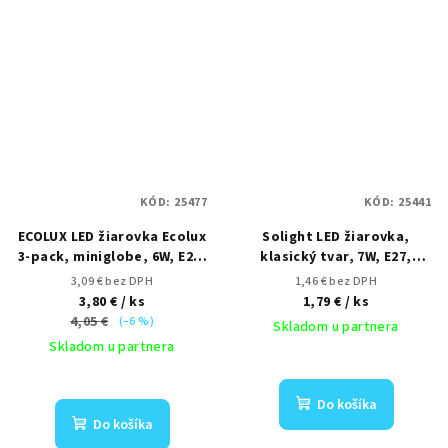
KÓD:
25477
KÓD:
25441
ECOLUX LED žiarovka Ecolux
Solight LED žiarovka,
3-pack, miniglobe, 6W, E27,
klasický tvar, 7W, E27,
3000K, 450lm, 3ks
3000K, 270°, 595lm
3,09 € bez DPH
1,46 € bez DPH
3,80 €
/ ks
1,79 €
/ ks
4,05 €
(–6 %)
Skladom u partnera
Skladom u partnera
Do košíka
Do košíka