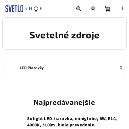
Prejsť
na
obsah
Nákupn
Hľadať
Prihlásenie
Svetelné zdroje
košík
LED žiarovky
Najpredávanejšie
Solight LED žiarovka, miniglobe, 6W, E14,
4000K, 510lm, biele prevedenie