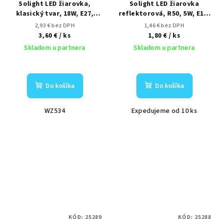
Solight LED žiarovka,
Solight LED žiarovka
klasický tvar, 18W, E27,
reflektorová, R50, 5W, E14,
4000K, 270°, 1710lm
4000K, 440lm, biele
2,93 € bez DPH
1,46 € bez DPH
prevedenie
3,60 €
/ ks
1,80 €
/ ks
Skladom u partnera
Skladom u partnera
Do košíka
Do košíka
WZ534
Expedujeme od 10 ks
KÓD:
25289
KÓD:
25288