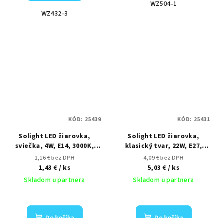
WZ504-1
WZ432-3
KÓD:
25439
KÓD:
25431
Solight LED žiarovka,
Solight LED žiarovka,
sviečka, 4W, E14, 3000K,
klasický tvar, 22W, E27,
340lm
3000K, 270°, 2090lm
1,16 € bez DPH
4,09 € bez DPH
1,43 €
/ ks
5,03 €
/ ks
Skladom u partnera
Skladom u partnera
Do košíka
Do košíka