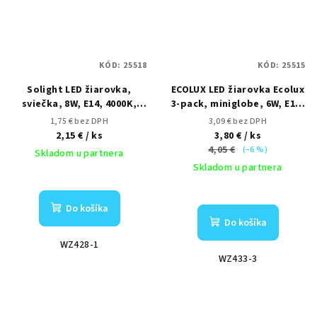
KÓD:
25518
KÓD:
25515
Solight LED žiarovka,
ECOLUX LED žiarovka Ecolux
sviečka, 8W, E14, 4000K,
3-pack, miniglobe, 6W, E14,
720lm
3000K, 450lm, biele
1,75 € bez DPH
3,09 € bez DPH
prevedenie, 3ks
2,15 €
/ ks
3,80 €
/ ks
4,05 €
(–6 %)
Skladom u partnera
Skladom u partnera
Do košíka
Do košíka
WZ428-1
WZ433-3