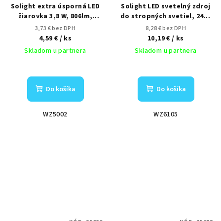
Solight extra úsporná LED
Solight LED svetelný zdroj
žiarovka 3,8 W, 806lm,
do stropných svetiel, 24W,
2700K, ekv. 60W
2400lm, 4000K, 167mm
3,73 € bez DPH
8,28 € bez DPH
4,59 €
/ ks
10,19 €
/ ks
Skladom u partnera
Skladom u partnera
Do košíka
Do košíka
WZ5002
WZ6105