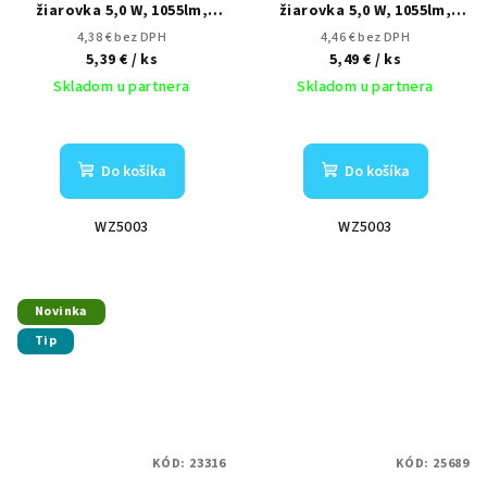
žiarovka 5,0 W, 1055lm,
žiarovka 5,0 W, 1055lm,
2700K, ekv. 75W
2700K, ekv. 75W
4,38 € bez DPH
4,46 € bez DPH
5,39 €
/ ks
5,49 €
/ ks
Skladom u partnera
Skladom u partnera
Do košíka
Do košíka
WZ5003
WZ5003
Novinka
Tip
KÓD:
23316
KÓD:
25689