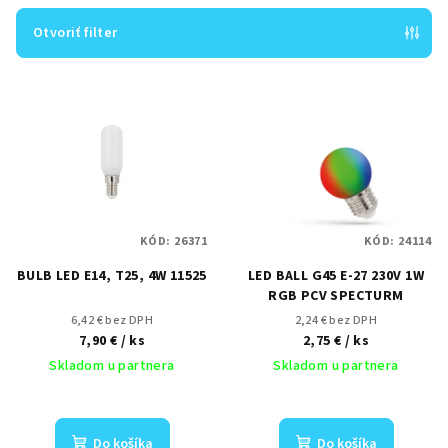
i
e
Otvoriť filter
p
V
r
ý
o
p
d
i
u
s
k
p
t
KÓD:
26371
KÓD:
24114
r
o
BULB LED E14, T25, 4W 11525
LED BALL G45 E-27 230V 1W
o
v
RGB PCV SPECTURM
d
6,42 € bez DPH
2,24 € bez DPH
u
7,90 €
/ ks
2,75 €
/ ks
k
Skladom u partnera
Skladom u partnera
t
o
Do košíka
Do košíka