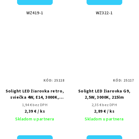
WZ419-1
WZ322-1
KÓD:
25118
KÓD:
25117
Solight LED žiarovka retro,
Solight LED žiarovka G9,
sviečka 4W, E14, 3000K,
2,5W, 3000K, 215lm
360°, 440lm
1,94 € bez DPH
2,35 € bez DPH
2,39 €
/ ks
2,89 €
/ ks
Skladom u partnera
Skladom u partnera