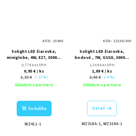
KÓD:
25490
KÓD:
22236/300
Solight LED žiarovka,
Solight LED žiarovka,
miniglobe, 4W, E27, 3000K,
bodová , 7W, GU10, 3000K,
340lm
4000K, 595lm, biela
0,77 € bez DPH
1,54 € bez DPH
0,95 €
/ ks
1,89 €
/ ks
1,22 €
2,03 €
(–22 %)
(–6 %)
Skladom u partnera
Skladom u partnera
Detail
Do košíka
WZ318A-1, WZ319A-1
WZ411-1