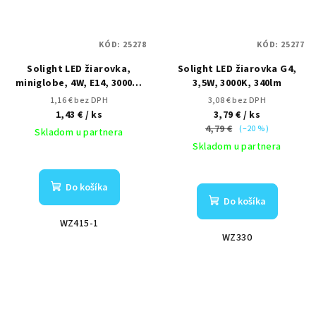
KÓD:
25278
KÓD:
25277
Solight LED žiarovka,
Solight LED žiarovka G4,
miniglobe, 4W, E14, 3000K,
3,5W, 3000K, 340lm
340lm, biele prevedenie
1,16 € bez DPH
3,08 € bez DPH
1,43 €
/ ks
3,79 €
/ ks
4,79 €
(–20 %)
Skladom u partnera
Skladom u partnera
Do košíka
Do košíka
WZ415-1
WZ330