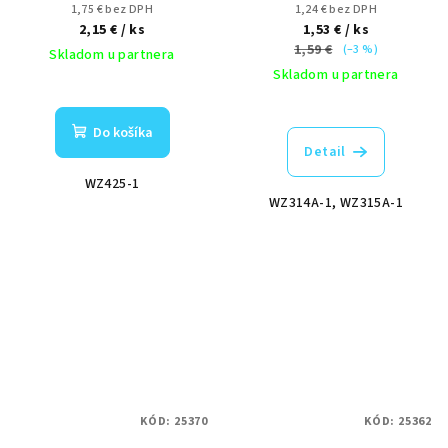
720lm, biele prevedenie
4000K 260lm, biela
1,75 € bez DPH
1,24 € bez DPH
2,15 €
/ ks
1,53 €
/ ks
1,59 €
(–3 %)
Skladom u partnera
Skladom u partnera
Do košíka
Detail
WZ425-1
WZ314A-1, WZ315A-1
KÓD:
25370
KÓD:
25362