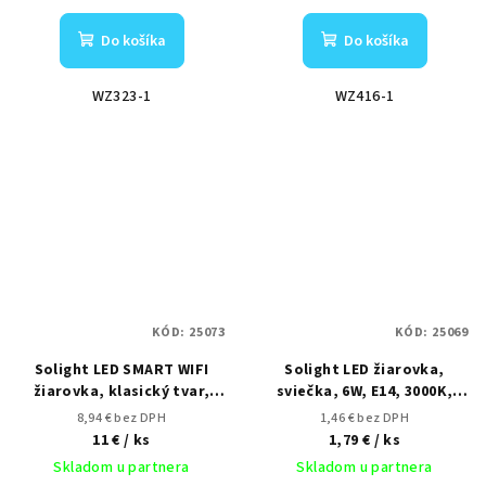
Do košíka
Do košíka
WZ323-1
WZ416-1
KÓD:
25073
KÓD:
25069
Solight LED SMART WIFI
Solight LED žiarovka,
žiarovka, klasický tvar,
sviečka, 6W, E14, 3000K,
15W, E27, RGB, 270°, 1350lm
510lm
8,94 € bez DPH
1,46 € bez DPH
11 €
/ ks
1,79 €
/ ks
Skladom u partnera
Skladom u partnera