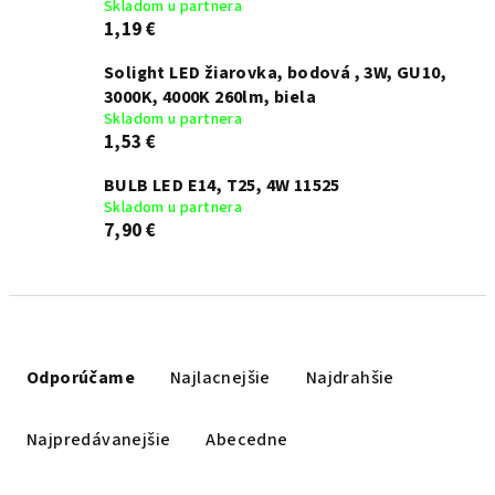
Skladom u partnera
1,19 €
Solight LED žiarovka, bodová , 3W, GU10,
3000K, 4000K 260lm, biela
Skladom u partnera
1,53 €
BULB LED E14, T25, 4W 11525
Skladom u partnera
7,90 €
R
a
Odporúčame
Najlacnejšie
Najdrahšie
d
e
Najpredávanejšie
Abecedne
n