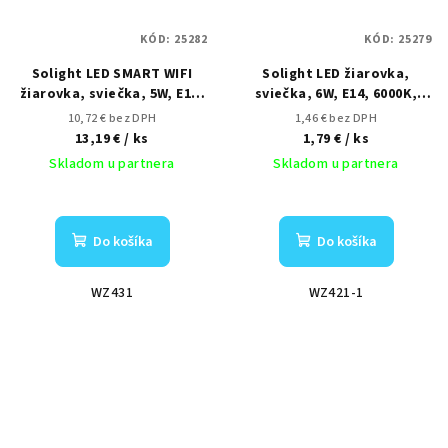
KÓD:
25282
KÓD:
25279
Solight LED SMART WIFI
Solight LED žiarovka,
žiarovka, sviečka, 5W, E14,
sviečka, 6W, E14, 6000K,
RGB, 400lm
510lm
10,72 € bez DPH
1,46 € bez DPH
13,19 €
/ ks
1,79 €
/ ks
Skladom u partnera
Skladom u partnera
Do košíka
Do košíka
WZ431
WZ421-1