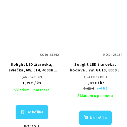
KÓD:
25242
KÓD:
25134
Solight LED žiarovka,
Solight LED žiarovka,
sviečka, 6W, E14, 4000K,
bodová , 7W, GU10, 6000K,
510lm
595lm, biela
1,46 € bez DPH
1,54 € bez DPH
1,79 €
/ ks
1,89 €
/ ks
2,03 €
(–6 %)
Skladom u partnera
Skladom u partnera
Do košíka
Do košíka
WZ410-1