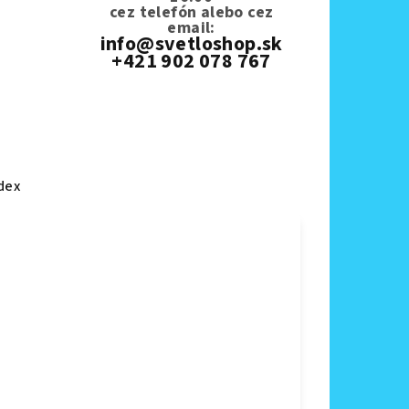
cez telefón
alebo cez
email:
info@svetloshop.sk
+421 902 078 767
dex