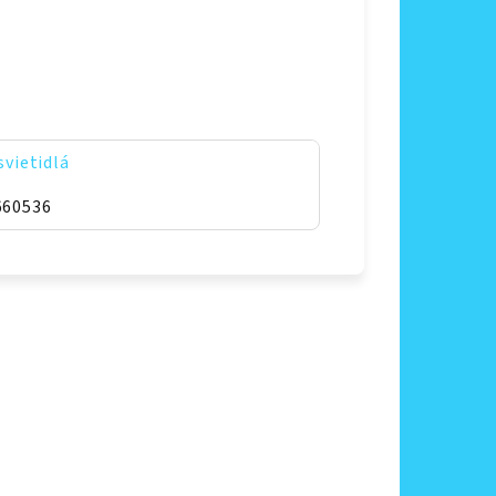
svietidlá
660536