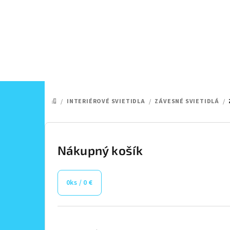
Prejsť
na
obsah
/
INTERIÉROVÉ SVIETIDLA
/
ZÁVESNÉ SVIETIDLÁ
/
DOMOV
B
o
Nákupný košík
č
0
ks /
0 €
n
ý
Preskočiť
kategórie
p