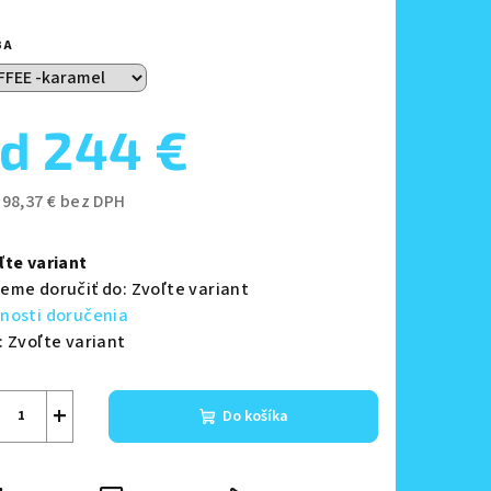
BA
zdičiek.
od
244 €
198,37 €
bez DPH
notková
a:
ľte variant
eme doručiť do:
Zvoľte variant
nosti doručenia
:
Zvoľte variant
+
Do košíka