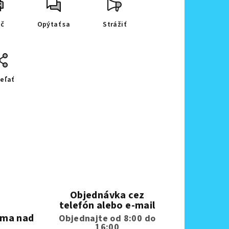
ač
Opýtať sa
Strážiť
eľať
Objednávka cez
telefón alebo e-mail
rma nad
Objednajte od 8:00 do
16:00