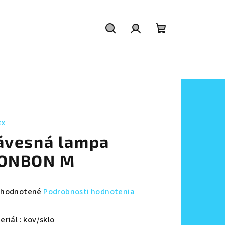
Hľadať
Prihlásenie
Nákupný
košík
EX
ávesná lampa
ONBON M
emerné
hodnotené
Podrobnosti hodnotenia
notenie
duktu
riál : kov/sklo