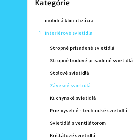
Kategórie
a
n
mobilná klimatizácia
e
Interiérové svietidla
l
Stropné prisadené svietidlá
Stropné bodové prisadené svietidlá
Stolové svietidlá
Závesné svietidlá
Kuchynské svietidlá
Priemyselné - technické svietidlá
Svietidlá s ventilátorom
Krištáľové svietidlá