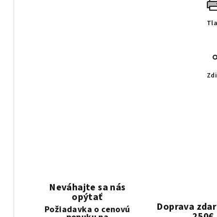
Tl
Zdi
Neváhajte sa nás
opýtať
Doprava zda
Požiadavka o cenovú
250€