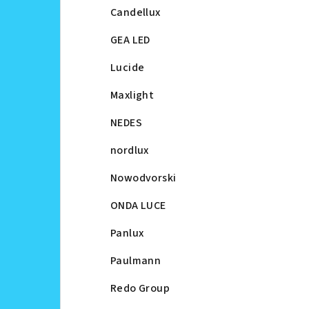
Candellux
GEA LED
Lucide
Maxlight
NEDES
nordlux
Nowodvorski
ONDA LUCE
Panlux
Paulmann
Redo Group