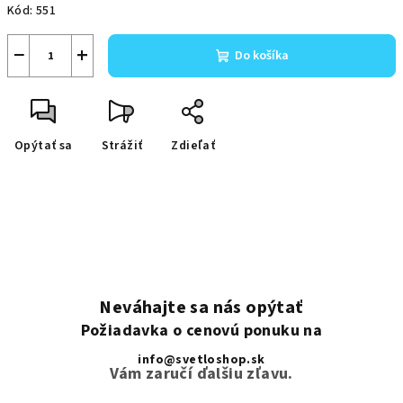
Kód:
551
−
+
Do košíka
Opýtať sa
Strážiť
Zdieľať
Neváhajte sa nás opýtať
Požiadavka o cenovú ponuku na
info@svetloshop.sk
Vám zaručí ďalšiu zľavu.