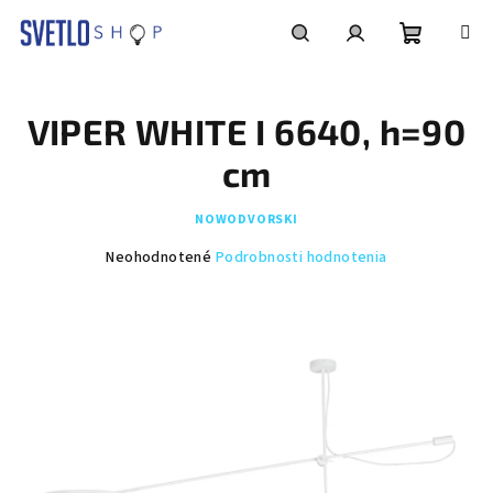
Prejsť
na
obsah
Nákupn
Hľadať
Prihlásenie
VIPER WHITE I 6640, h=90
košík
cm
NOWODVORSKI
Priemerné
Neohodnotené
Podrobnosti hodnotenia
hodnotenie
produktu
je
0,0
z
5
hviezdičiek.