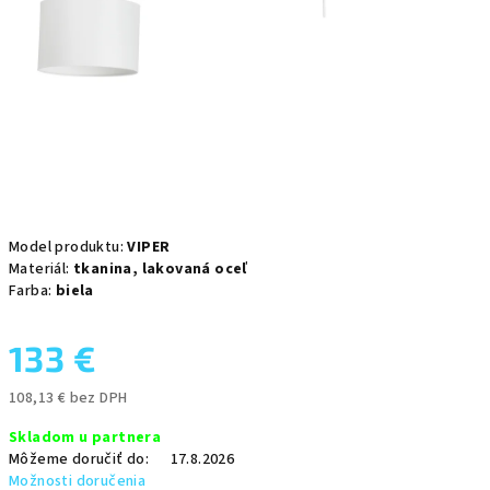
Model produktu:
VIPER
Materiál:
tkanina,
lakovaná oceľ
Farba:
biela
133 €
108,13 € bez DPH
Jednotková
Skladom u partnera
cena:
Môžeme doručiť do:
17.8.2026
Možnosti doručenia