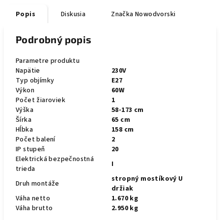
Popis
Diskusia
Značka
Nowodvorski
Podrobný popis
Parametre produktu
Napätie
230V
Typ objímky
E27
Výkon
60W
Počet žiaroviek
1
Výška
58-173 cm
Šírka
65 cm
Hĺbka
158 cm
Počet balení
2
IP stupeň
20
Elektrická bezpečnostná
I
trieda
stropný mostíkový U
Druh montáže
držiak
Váha netto
1.670 kg
Váha brutto
2.950 kg