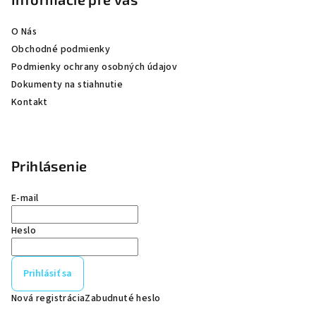
i
e
O Nás
Obchodné podmienky
Podmienky ochrany osobných údajov
Dokumenty na stiahnutie
Kontakt
Prihlásenie
E-mail
Heslo
Prihlásiť sa
Nová registrácia
Zabudnuté heslo