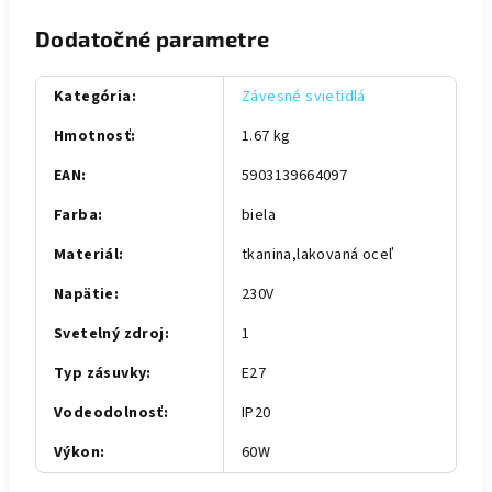
Dodatočné parametre
Kategória
:
Závesné svietidlá
Hmotnosť
:
1.67 kg
EAN
:
5903139664097
Farba
:
biela
Materiál
:
tkanina,lakovaná oceľ
Napätie
:
230V
Svetelný zdroj
:
1
Typ zásuvky
:
E27
Vodeodolnosť
:
IP20
Výkon
:
60W