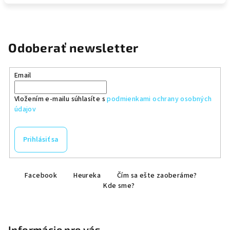
Odoberať newsletter
Email
Vložením e-mailu súhlasíte s
podmienkami ochrany osobných
údajov
Prihlásiť sa
Z
Facebook
Heureka
Čím sa ešte zaoberáme?
á
Kde sme?
p
ä
t
Informácie pre vás