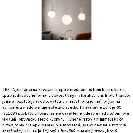
hviezdičiek.
TESTA je moderná závesná lampa v módnom odtieni khaki, ktorá
spája jednoduchú formu s dekoratívnym charakterom. Biele tienidlo
jemne rozptyľuje svetlo, vytvára v miestnosti jemnú, príjemnú
atmosféru a zdôrazňuje estetiku svetla. Tri svetelné zdroje G9
(3x10W) poskytujú rovnomerné osvetlenie, ideálne nad stolom, pre
jedáleň, obývačku alebo kuchyňu. Tlmené farby a minimalistický
dizajn robia z lampy ideálnu pre moderné, škandinávske a loftové
aranžmány. TESTA je štýlový a funkčný svetelný prvok, ktorý