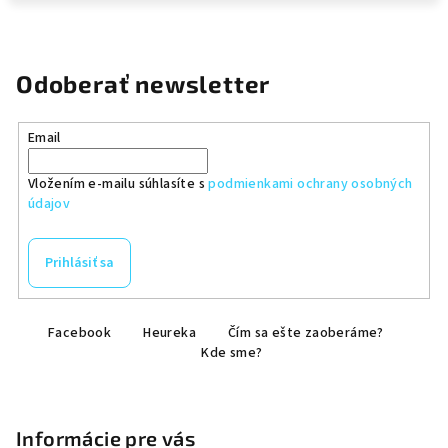
Odoberať newsletter
Email
Vložením e-mailu súhlasíte s
podmienkami ochrany osobných
údajov
Prihlásiť sa
Z
Facebook
Heureka
Čím sa ešte zaoberáme?
á
Kde sme?
p
ä
t
Informácie pre vás