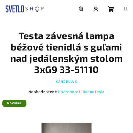
Prejsť
na
obsah
Nákupn
Hľadať
Prihlásenie
Testa závesná lampa
košík
béžové tienidlá s guľami
nad jedálenským stolom
3xG9 33-51110
CANDELLUX
Priemerné
Neohodnotené
Podrobnosti hodnotenia
hodnotenie
Novinka
produktu
je
0,0
z
5