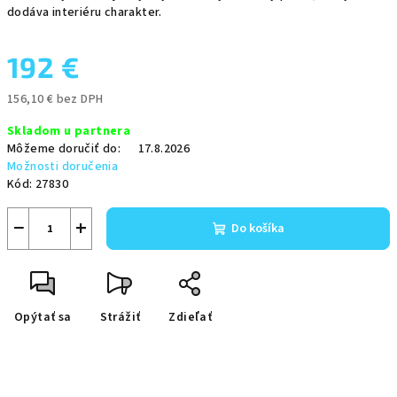
dodáva interiéru charakter.
192 €
156,10 € bez DPH
Jednotková
Skladom u partnera
cena:
Môžeme doručiť do:
17.8.2026
Možnosti doručenia
Kód:
27830
−
+
Do košíka
Opýtať sa
Strážiť
Zdieľať