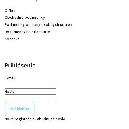
i
e
O Nás
Obchodné podmienky
Podmienky ochrany osobných údajov
Dokumenty na stiahnutie
Kontakt
Prihlásenie
E-mail
Heslo
Prihlásiť sa
Nová registrácia
Zabudnuté heslo