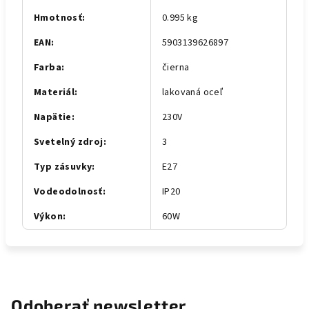
Hmotnosť
:
0.995 kg
EAN
:
5903139626897
Farba
:
čierna
Materiál
:
lakovaná oceľ
Napätie
:
230V
Svetelný zdroj
:
3
Typ zásuvky
:
E27
Vodeodolnosť
:
IP20
Výkon
:
60W
Odoberať newsletter