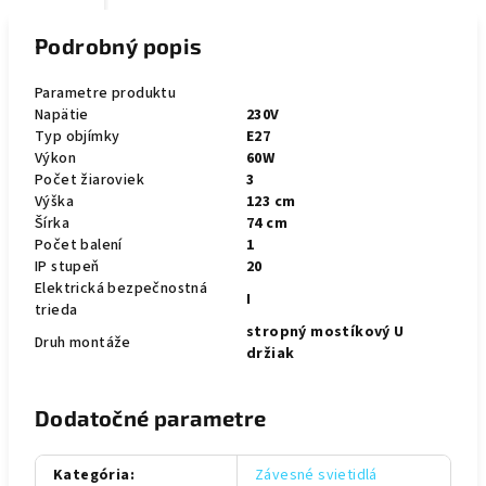
Podrobný popis
Parametre produktu
Napätie
230V
Typ objímky
E27
Výkon
60W
Počet žiaroviek
3
Výška
123 cm
Šírka
74 cm
Počet balení
1
IP stupeň
20
Elektrická bezpečnostná
I
trieda
stropný mostíkový U
Druh montáže
držiak
Dodatočné parametre
Kategória
:
Závesné svietidlá