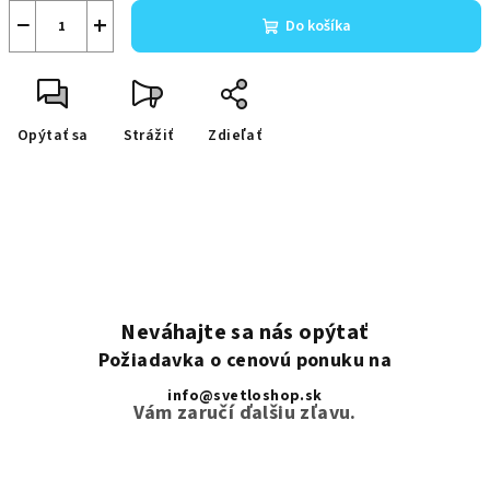
−
+
Do košíka
Opýtať sa
Strážiť
Zdieľať
Neváhajte sa nás opýtať
Požiadavka o cenovú ponuku na
info@svetloshop.sk
Vám zaručí ďalšiu zľavu.