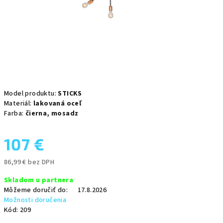
Model produktu:
STICKS
Materiál:
lakovaná oceľ
Farba:
čierna,
mosadz
107 €
86,99 € bez DPH
Jednotková
Skladom u partnera
cena:
Môžeme doručiť do:
17.8.2026
Možnosti doručenia
Kód:
209