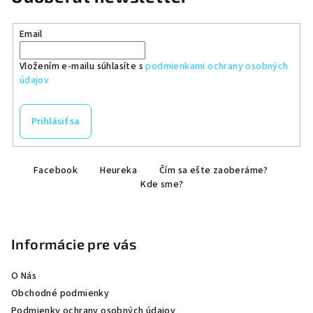
Email
Vložením e-mailu súhlasíte s
podmienkami ochrany osobných
údajov
Prihlásiť sa
Z
Facebook
Heureka
Čím sa ešte zaoberáme?
á
Kde sme?
p
ä
t
Informácie pre vás
i
e
O Nás
Obchodné podmienky
Podmienky ochrany osobných údajov