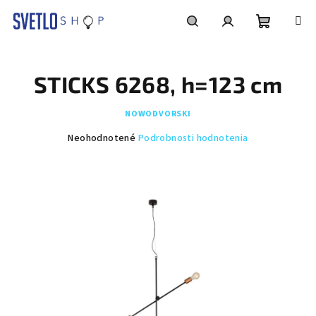
Prejsť
na
obsah
Nákupn
Hľadať
Prihlásenie
STICKS 6268, h=123 cm
košík
NOWODVORSKI
Priemerné
Neohodnotené
Podrobnosti hodnotenia
hodnotenie
produktu
je
0,0
z
5
hviezdičiek.