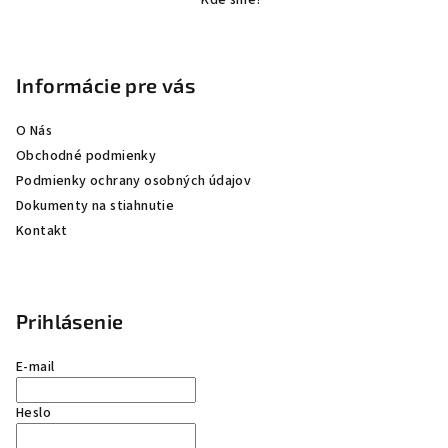
Kde sme?
p
ä
t
Informácie pre vás
i
e
O Nás
Obchodné podmienky
Podmienky ochrany osobných údajov
Dokumenty na stiahnutie
Kontakt
Prihlásenie
E-mail
Heslo