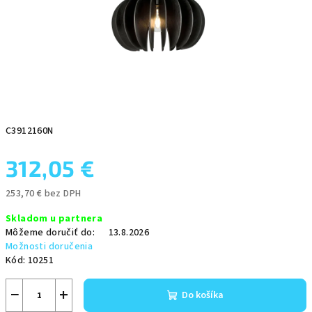
C3912160N
312,05 €
253,70 € bez DPH
Jednotková
Skladom u partnera
cena:
Môžeme doručiť do:
13.8.2026
Možnosti doručenia
Kód:
10251
−
+
Do košíka