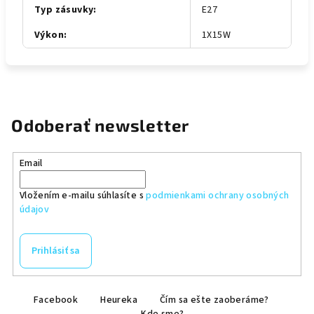
Typ zásuvky
:
E27
Výkon
:
1X15W
Odoberať newsletter
Email
Vložením e-mailu súhlasíte s
podmienkami ochrany osobných
údajov
Prihlásiť sa
Z
Facebook
Heureka
Čím sa ešte zaoberáme?
á