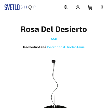
Prejsť
na
obsah
Nákupn
Hľadať
Prihlásenie
Rosa Del Desierto
košík
ACB
Priemerné
Neohodnotené
Podrobnosti hodnotenia
hodnotenie
produktu
je
0,0
z
5
hviezdičiek.