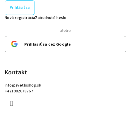
Prihlásiť sa
Nová registrácia
Zabudnuté heslo
alebo
Prihlásiť sa cez Google
Kontakt
info
@
svetloshop.sk
+421902078767