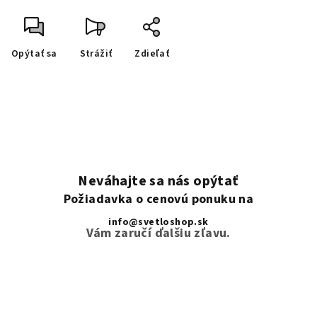
Opýtať sa
Strážiť
Zdieľať
Neváhajte sa nás opýtať
Požiadavka o cenovú ponuku na
info@svetloshop.sk
Vám zaručí ďalšiu zľavu.