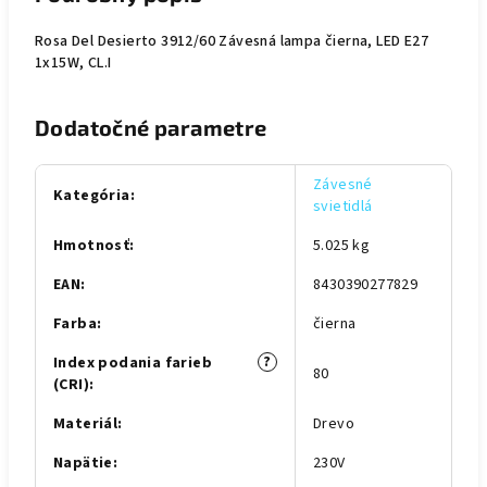
Rosa Del Desierto 3912/60 Závesná lampa čierna, LED E27
1x15W, CL.I
Dodatočné parametre
Závesné
Kategória
:
svietidlá
Hmotnosť
:
5.025 kg
EAN
:
8430390277829
Farba
:
čierna
?
Index podania farieb
80
(CRI)
:
Materiál
:
Drevo
Napätie
:
230V