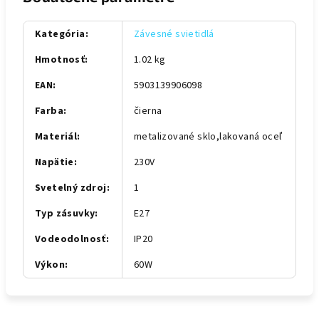
Kategória
:
Závesné svietidlá
Hmotnosť
:
1.02 kg
EAN
:
5903139906098
Farba
:
čierna
Materiál
:
metalizované sklo,lakovaná oceľ
Napätie
:
230V
Svetelný zdroj
:
1
Typ zásuvky
:
E27
Vodeodolnosť
:
IP20
Výkon
:
60W