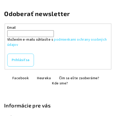
Odoberať newsletter
Email
Vložením e-mailu súhlasíte s
podmienkami ochrany osobných
údajov
Prihlásiť sa
Z
Facebook
Heureka
Čím sa ešte zaoberáme?
á
Kde sme?
p
ä
t
Informácie pre vás
i