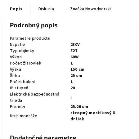
Popis
Diskusia
Značka
Nowodvorski
Podrobný popis
Parametre produktu
Napätie
230V
Typ objímky
E27
Výkon
60W
Počet žiaroviek
1
Výška
150 cm
Šírka
25 cm
Počet balení
1
IP stupeň
20
Elektrická bezpečnostná
I
trieda
Priemer
25.00 cm
stropný mostíkový U
Druh montáže
držiak
Dodatočné parametre