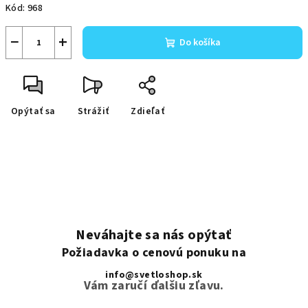
Kód:
968
−
+
Do košíka
Opýtať sa
Strážiť
Zdieľať
Neváhajte sa nás opýtať
Požiadavka o cenovú ponuku na
info@svetloshop.sk
Vám zaručí ďalšiu zľavu.