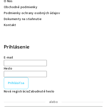
e
O Nás
Obchodné podmienky
Podmienky ochrany osobných údajov
Dokumenty na stiahnutie
Kontakt
Prihlásenie
E-mail
Heslo
Prihlásiť sa
Nová registrácia
Zabudnuté heslo
alebo