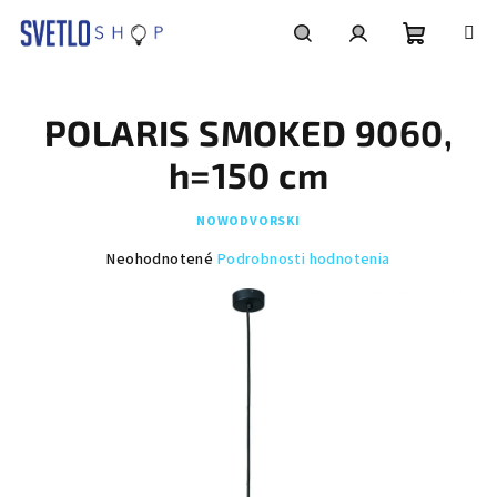
Prejsť
na
obsah
Nákupn
Hľadať
Prihlásenie
POLARIS SMOKED 9060,
košík
h=150 cm
NOWODVORSKI
Priemerné
Neohodnotené
Podrobnosti hodnotenia
hodnotenie
produktu
je
0,0
z
5
hviezdičiek.