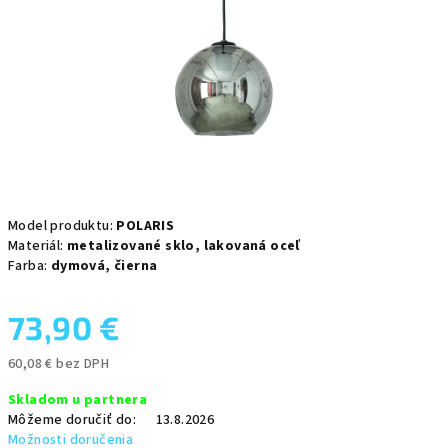
Model produktu:
POLARIS
Materiál:
metalizované sklo,
lakovaná oceľ
Farba:
dymová,
čierna
73,90 €
60,08 € bez DPH
Jednotková
Skladom u partnera
cena:
Môžeme doručiť do:
13.8.2026
Možnosti doručenia