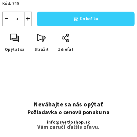
Kód:
745
−
+
Do košíka
Opýtať sa
Strážiť
Zdieľať
Neváhajte sa nás opýtať
Požiadavka o cenovú ponuku na
info@svetloshop.sk
Vám zaručí ďalšiu zľavu.