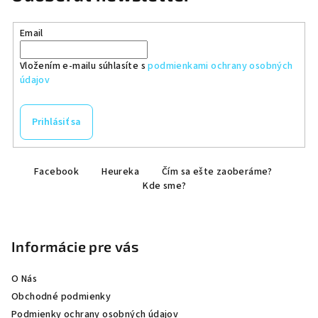
Email
Vložením e-mailu súhlasíte s
podmienkami ochrany osobných
údajov
Prihlásiť sa
Z
Facebook
Heureka
Čím sa ešte zaoberáme?
á
Kde sme?
p
ä
t
Informácie pre vás
i
e
O Nás
Obchodné podmienky
Podmienky ochrany osobných údajov