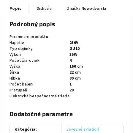
Popis
Diskusia
Značka
Nowodvorski
Podrobný popis
Parametre produktu
Napätie
230V
Typ objímky
GU10
Výkon
35W
Počet žiaroviek
4
Výška
160 cm
Šírka
22 cm
Hĺbka
80 cm
Počet balení
1
IP stupeň
20
Elektrická bezpečnostná trieda
I
Dodatočné parametre
Kategória
:
Závesné svietidlá