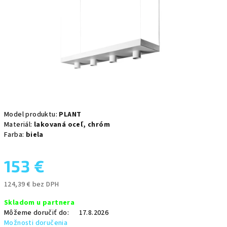
Model produktu:
PLANT
Materiál:
lakovaná oceľ,
chróm
Farba:
biela
153 €
124,39 € bez DPH
Jednotková
Skladom u partnera
cena:
Môžeme doručiť do:
17.8.2026
Možnosti doručenia