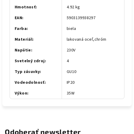
Hmotnosť
:
4.92 kg
EAN
:
5903139938297
Farba
:
biela
Materiál
:
lakovaná oceľ,chróm
Napätie
:
230V
Svetelný zdroj
:
4
Typ zásuvky
:
GU10
Vodeodolnosť
:
IP20
Výkon
:
35W
Odoberať newsletter