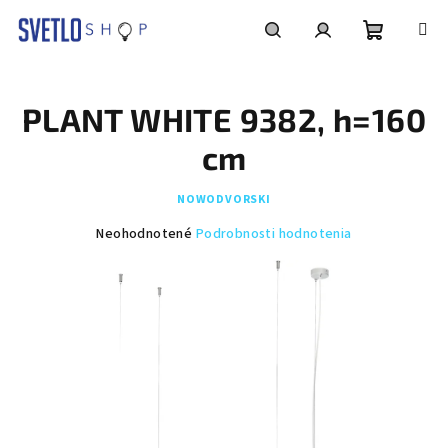
Prejsť
na
obsah
Nákupn
Hľadať
Prihlásenie
PLANT WHITE 9382, h=160
košík
cm
NOWODVORSKI
Priemerné
Neohodnotené
Podrobnosti hodnotenia
hodnotenie
produktu
je
0,0
z
5
hviezdičiek.