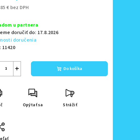
,85 € bez DPH
notková
zdičiek.
a:
adom u partnera
eme doručiť do:
17.8.2026
nosti doručenia
:
11420
+
Do košíka
ač
Opýtať sa
Strážiť
eľať