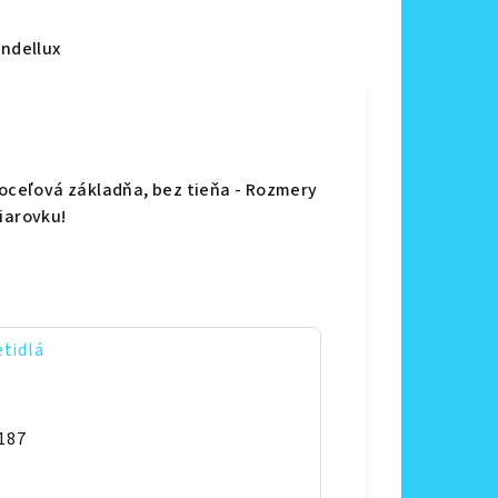
ndellux
 oceľová základňa, bez tieňa - Rozmery
iarovku!
etidlá
187