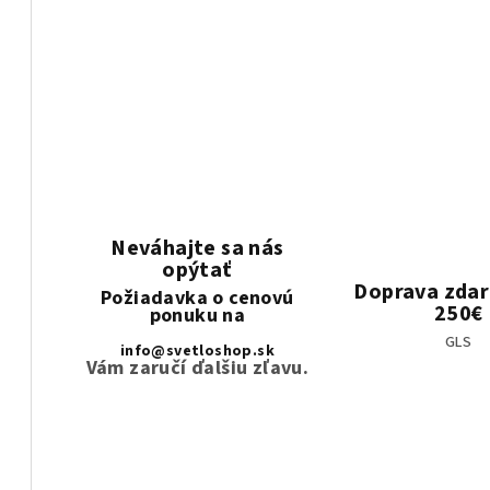
Neváhajte sa nás
opýtať
Doprava zda
Požiadavka o cenovú
250€
ponuku na
GLS
info@svetloshop.sk
Vám zaručí ďalšiu zľavu.