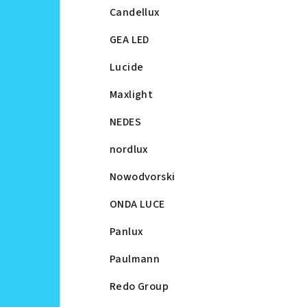
Candellux
GEA LED
Lucide
Maxlight
NEDES
nordlux
Nowodvorski
ONDA LUCE
Panlux
Paulmann
Redo Group