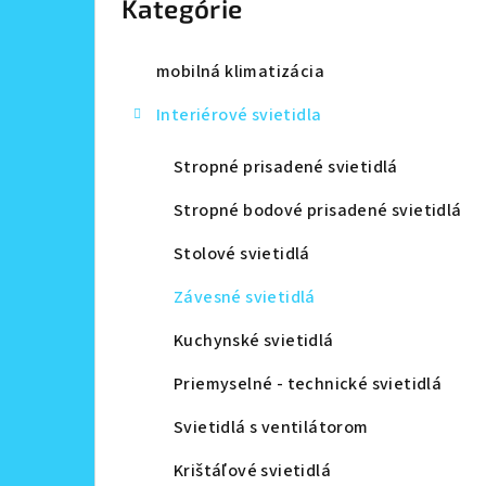
Kategórie
a
n
mobilná klimatizácia
e
Interiérové svietidla
l
Stropné prisadené svietidlá
Stropné bodové prisadené svietidlá
Stolové svietidlá
Závesné svietidlá
Kuchynské svietidlá
Priemyselné - technické svietidlá
Svietidlá s ventilátorom
Krištáľové svietidlá