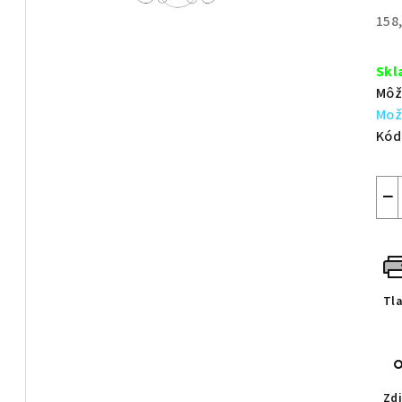
z
158
5
Jed
hvie
cen
Skl
Môž
Mož
Kód
−
Tl
Zdi