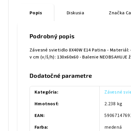
Popis
Diskusia
Značka
Ca
Podrobný popis
Závesné svietidlo 8X40W E14 Patina - Materiál:
v cm (v/š/h): 130x60x60 - Balenie NEOBSAHUJE ž
Dodatočné parametre
Kategória
:
Závesné svi
Hmotnosť
:
2.238 kg
EAN
:
5906714769
Farba
:
medená