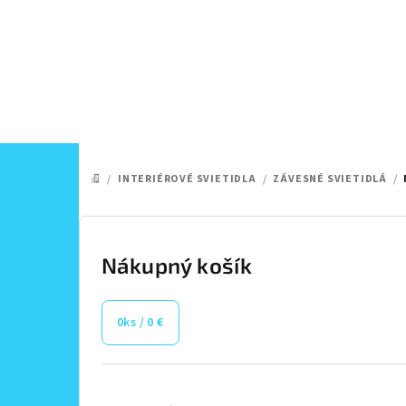
Prejsť
na
obsah
/
INTERIÉROVÉ SVIETIDLA
/
ZÁVESNÉ SVIETIDLÁ
/
DOMOV
B
o
Nákupný košík
č
0
ks /
0 €
n
ý
Preskočiť
kategórie
p