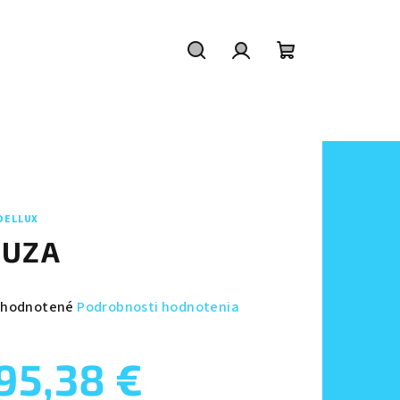
Hľadať
Prihlásenie
Nákupný
košík
DELLUX
UZA
emerné
hodnotené
Podrobnosti hodnotenia
notenie
duktu
95,38 €