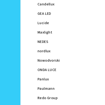
Candellux
GEA LED
Lucide
Maxlight
NEDES
nordlux
Nowodvorski
ONDA LUCE
Panlux
Paulmann
Redo Group