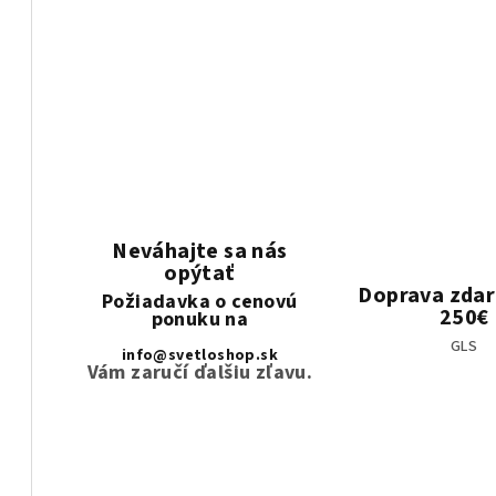
Neváhajte sa nás
opýtať
Doprava zda
Požiadavka o cenovú
250€
ponuku na
GLS
info@svetloshop.sk
Vám zaručí ďalšiu zľavu.