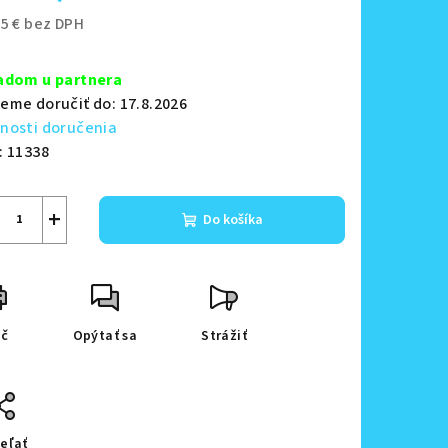
35 € bez DPH
notková
zdičiek.
a:
adom u partnera
eme doručiť do:
17.8.2026
nosti doručenia
:
11338
+
Do košíka
ač
Opýtať sa
Strážiť
eľať