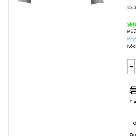
z
85,
5
Jed
hvie
cen
Skl
Môž
Mož
Kód
−
Tl
Zdi