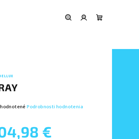
Hľadať
Prihlásenie
Nákupný
košík
DELLUX
RAY
emerné
hodnotené
Podrobnosti hodnotenia
notenie
duktu
04,98 €