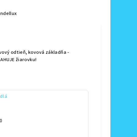
ndellux
ovový odtieň, kovová základňa -
SAHUJE žiarovku!
idlá
0