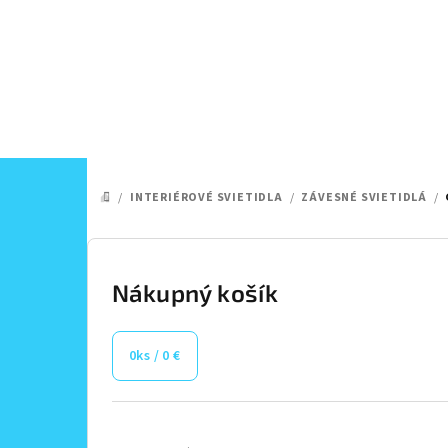
Prejsť
na
obsah
/
INTERIÉROVÉ SVIETIDLA
/
ZÁVESNÉ SVIETIDLÁ
/
DOMOV
B
o
Nákupný košík
č
0
ks /
0 €
n
ý
Preskočiť
kategórie
p