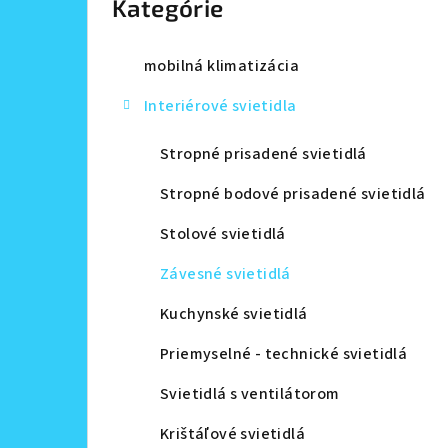
Kategórie
a
n
mobilná klimatizácia
e
Interiérové svietidla
l
Stropné prisadené svietidlá
Stropné bodové prisadené svietidlá
Stolové svietidlá
Závesné svietidlá
Kuchynské svietidlá
Priemyselné - technické svietidlá
Svietidlá s ventilátorom
Krištáľové svietidlá