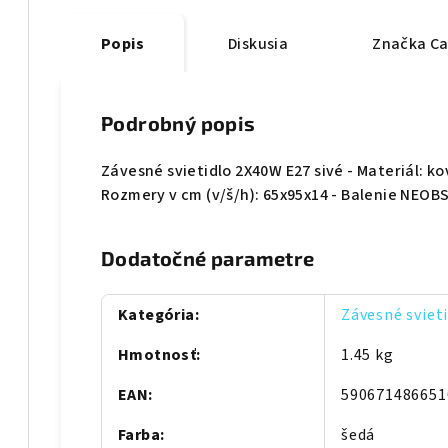
Popis
Diskusia
Značka
Ca
Podrobný popis
Závesné svietidlo 2X40W E27 sivé - Materiál: k
Rozmery v cm (v/š/h): 65x95x14 - Balenie NEOB
Dodatočné parametre
Kategória
:
Závesné sviet
Hmotnosť
:
1.45 kg
EAN
:
590671486651
Farba
:
šedá