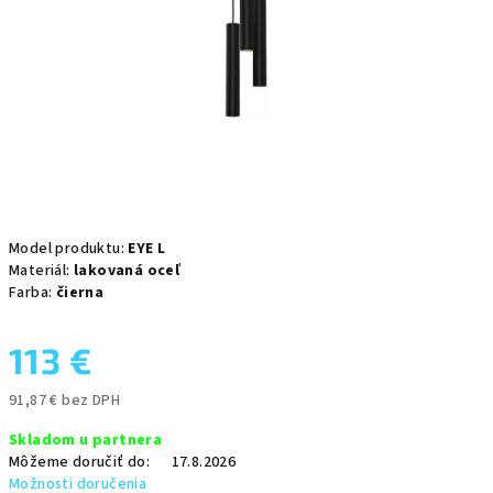
Model produktu:
EYE L
Materiál:
lakovaná oceľ
Farba:
čierna
113 €
91,87 € bez DPH
Jednotková
Skladom u partnera
cena:
Môžeme doručiť do:
17.8.2026
Možnosti doručenia