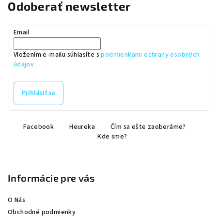
Odoberať newsletter
Email
Vložením e-mailu súhlasíte s
podmienkami ochrany osobných
údajov
Prihlásiť sa
Z
Facebook
Heureka
Čím sa ešte zaoberáme?
á
Kde sme?
p
ä
t
Informácie pre vás
i
e
O Nás
Obchodné podmienky