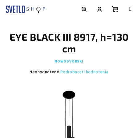
Prejsť
na
obsah
Nákupn
Hľadať
Prihlásenie
EYE BLACK III 8917, h=130
košík
cm
NOWODVORSKI
Priemerné
Neohodnotené
Podrobnosti hodnotenia
hodnotenie
produktu
je
0,0
z
5
hviezdičiek.