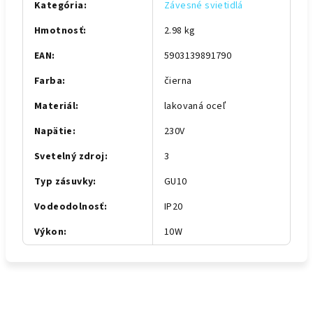
Kategória
:
Závesné svietidlá
Hmotnosť
:
2.98 kg
EAN
:
5903139891790
Farba
:
čierna
Materiál
:
lakovaná oceľ
Napätie
:
230V
Svetelný zdroj
:
3
Typ zásuvky
:
GU10
Vodeodolnosť
:
IP20
Výkon
:
10W