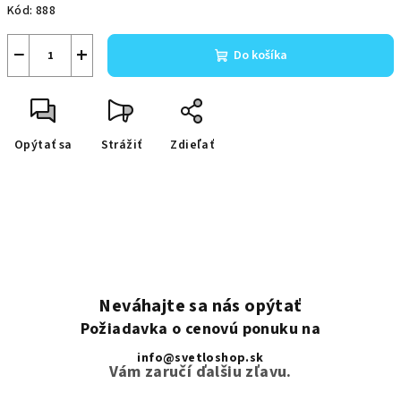
Kód:
888
−
+
Do košíka
Opýtať sa
Strážiť
Zdieľať
Neváhajte sa nás opýtať
Požiadavka o cenovú ponuku na
info@svetloshop.sk
Vám zaručí ďalšiu zľavu.