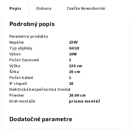
Popis
Diskusia
Značka
Nowodvorski
Podrobný popis
Parametre produktu
Napätie
230V
Typ objímky
GU10
Výkon
10W
Počet žiaroviek
3
Výška
130 cm
Šírka
20 cm
Počet balení
1
IP stupeň
20
Elektrická bezpečnostná trieda
I
Priemer
20.00 cm
Druh montáže
priama montáž
Dodatočné parametre