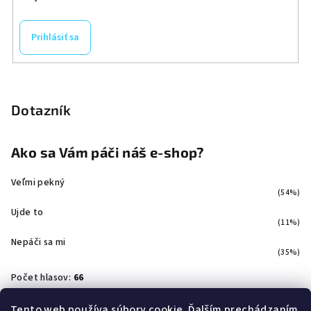
Prihlásiť sa
Dotazník
Ako sa Vám páči náš e-shop?
Veľmi pekný
(54%)
Ujde to
(11%)
Nepáči sa mi
(35%)
Počet hlasov:
66
Tento web používa súbory cookie. Ďalším prechádzaním