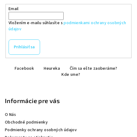
Email
Vložením e-mailu súhlasíte s
podmienkami ochrany osobných
údajov
Prihlásiť sa
Z
Facebook
Heureka
Čím sa ešte zaoberáme?
á
Kde sme?
p
ä
t
Informácie pre vás
i
e
O Nás
Obchodné podmienky
Podmienky ochrany osobných údajov