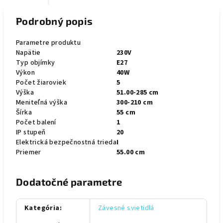
Podrobný popis
Parametre produktu
Napätie
230V
Typ objímky
E27
Výkon
40W
Počet žiaroviek
5
Výška
51.00-285 cm
Meniteľná výška
300-210 cm
Šírka
55 cm
Počet balení
1
IP stupeň
20
Elektrická bezpečnostná trieda
I
Priemer
55.00 cm
Dodatočné parametre
Kategória
:
Závesné svietidlá