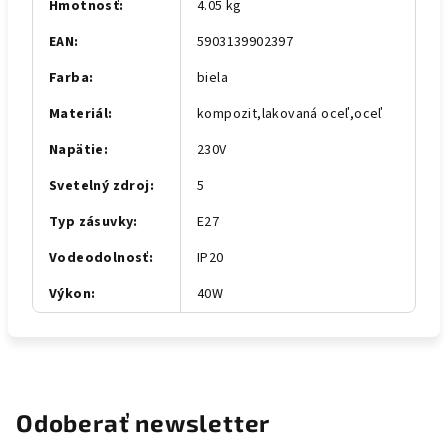
Hmotnosť
:
4.05 kg
EAN
:
5903139902397
Farba
:
biela
Materiál
:
kompozit,lakovaná oceľ,oceľ
Napätie
:
230V
Svetelný zdroj
:
5
Typ zásuvky
:
E27
Vodeodolnosť
:
IP20
Výkon
:
40W
Odoberať newsletter