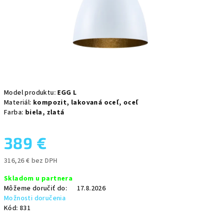
Model produktu:
EGG L
Materiál:
kompozit,
lakovaná oceľ,
oceľ
Farba:
biela,
zlatá
389 €
316,26 € bez DPH
Jednotková
Skladom u partnera
cena:
Môžeme doručiť do:
17.8.2026
Možnosti doručenia
Kód:
831