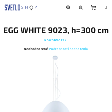
Prejsť
na
obsah
Nákupn
Hľadať
Prihlásenie
EGG WHITE 9023, h=300 cm
košík
NOWODVORSKI
Priemerné
Neohodnotené
Podrobnosti hodnotenia
hodnotenie
produktu
je
0,0
z
5
hviezdičiek.