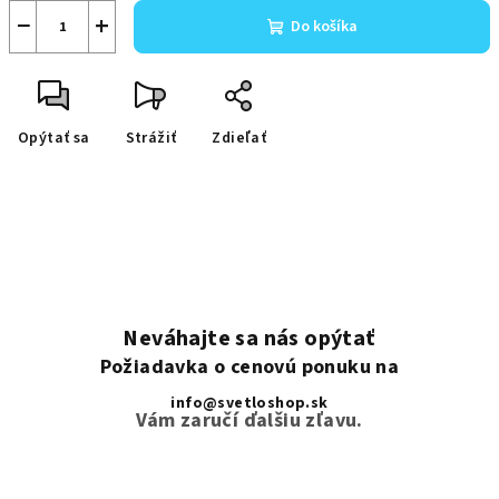
−
+
Do košíka
Opýtať sa
Strážiť
Zdieľať
Neváhajte sa nás opýtať
Požiadavka o cenovú ponuku na
info@svetloshop.sk
Vám zaručí ďalšiu zľavu.