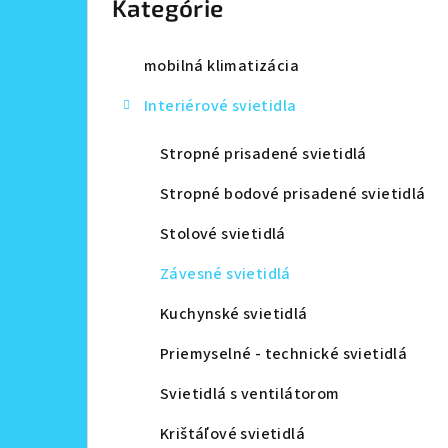
Kategórie
a
n
mobilná klimatizácia
e
Interiérové svietidla
l
Stropné prisadené svietidlá
Stropné bodové prisadené svietidlá
Stolové svietidlá
Závesné svietidlá
Kuchynské svietidlá
Priemyselné - technické svietidlá
Svietidlá s ventilátorom
Krištáľové svietidlá