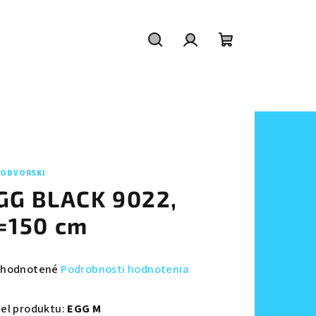
Hľadať
Prihlásenie
Nákupný
košík
ODVORSKI
GG BLACK 9022,
=150 cm
emerné
hodnotené
Podrobnosti hodnotenia
notenie
duktu
el produktu:
EGG M