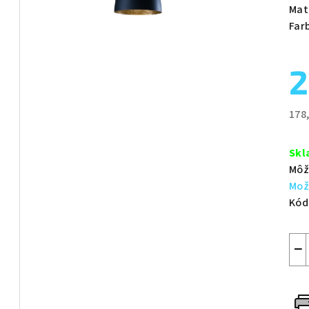
je
Mat
0,0
Far
z
5
2
hvie
178
Jed
cen
Skl
Môž
Mož
Kód
−