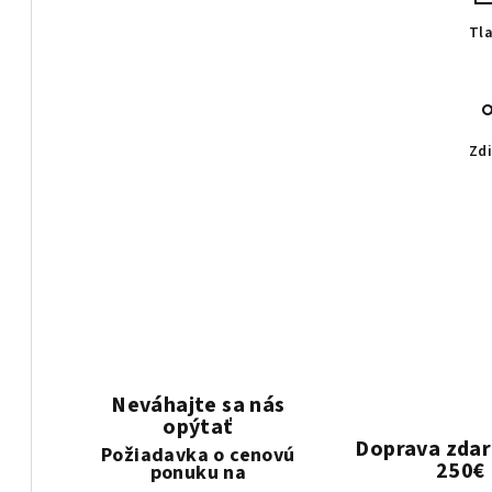
Tl
Zdi
Neváhajte sa nás
opýtať
Doprava zda
Požiadavka o cenovú
250€
ponuku na