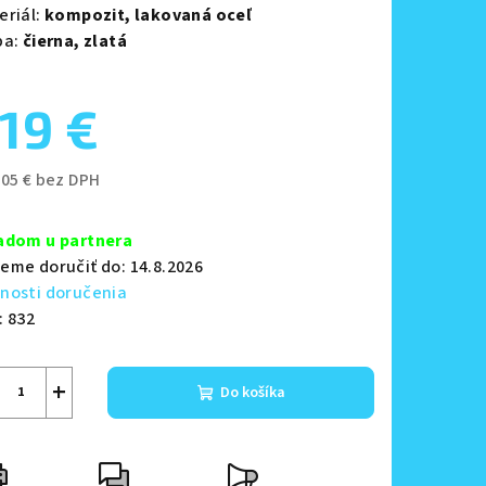
eriál:
kompozit,
lakovaná oceľ
ba:
čierna,
zlatá
19 €
zdičiek.
,05 € bez DPH
notková
a:
adom u partnera
eme doručiť do:
14.8.2026
nosti doručenia
:
832
+
Do košíka