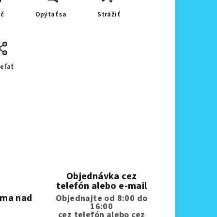
ač
Opýtať sa
Strážiť
eľať
Objednávka cez
telefón alebo e-mail
rma nad
Objednajte od 8:00 do
16:00
cez telefón
alebo cez