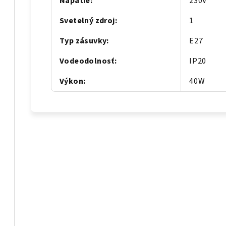
Napätie
:
230V
Svetelný zdroj
:
1
Typ zásuvky
:
E27
Vodeodolnosť
:
IP20
Výkon
:
40W