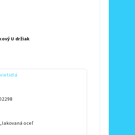
kový U držiak
vietidlá
02298
,lakovaná oceľ