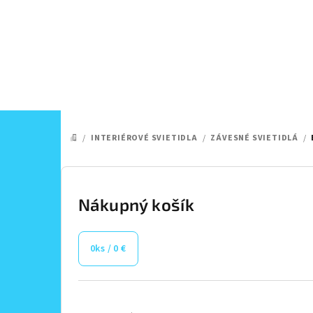
Prejsť
na
obsah
/
INTERIÉROVÉ SVIETIDLA
/
ZÁVESNÉ SVIETIDLÁ
/
DOMOV
B
o
Nákupný košík
č
0
ks /
0 €
n
ý
Preskočiť
kategórie
p