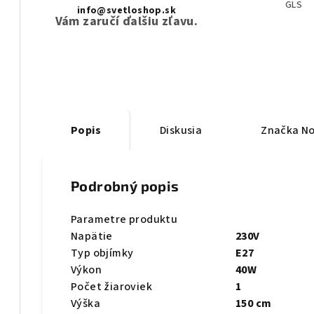
GLS
info@svetloshop.sk
Vám zaručí ďalšiu zľavu.
Popis
Diskusia
Značka
No
Podrobný popis
Parametre produktu
Napätie
230V
Typ objímky
E27
Výkon
40W
Počet žiaroviek
1
Výška
150 cm