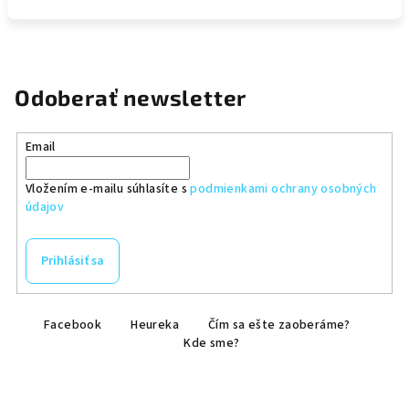
Odoberať newsletter
Email
Vložením e-mailu súhlasíte s
podmienkami ochrany osobných
údajov
Prihlásiť sa
Z
Facebook
Heureka
Čím sa ešte zaoberáme?
á
Kde sme?
p
ä
t