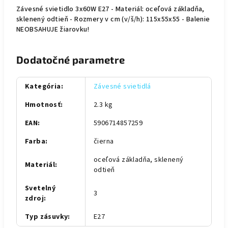
Závesné svietidlo 3x60W E27 - Materiál: oceľová základňa,
sklenený odtieň - Rozmery v cm (v/š/h): 115x55x55 - Balenie
NEOBSAHUJE žiarovku!
Dodatočné parametre
Kategória
:
Závesné svietidlá
Hmotnosť
:
2.3 kg
EAN
:
5906714857259
Farba
:
čierna
oceľová základňa, sklenený
Materiál
:
odtieň
Svetelný
3
zdroj
:
Typ zásuvky
:
E27