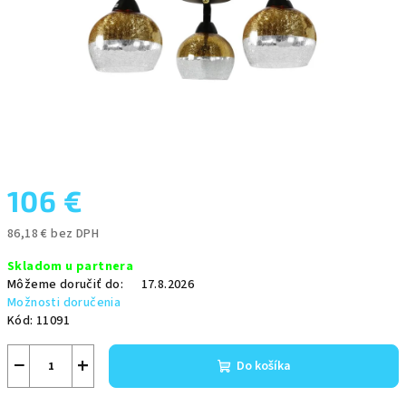
106 €
86,18 € bez DPH
Jednotková
Skladom u partnera
cena:
Môžeme doručiť do:
17.8.2026
Možnosti doručenia
Kód:
11091
−
+
Do košíka