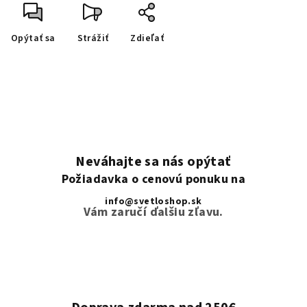
Opýtať sa
Strážiť
Zdieľať
Neváhajte sa nás opýtať
Požiadavka o cenovú ponuku na
info@svetloshop.sk
Vám zaručí ďalšiu zľavu.