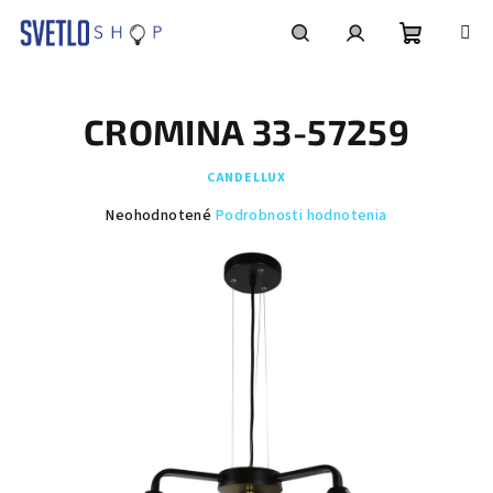
Prejsť
na
obsah
Nákupn
Hľadať
Prihlásenie
CROMINA 33-57259
košík
CANDELLUX
Priemerné
Neohodnotené
Podrobnosti hodnotenia
hodnotenie
produktu
je
0,0
z
5
hviezdičiek.