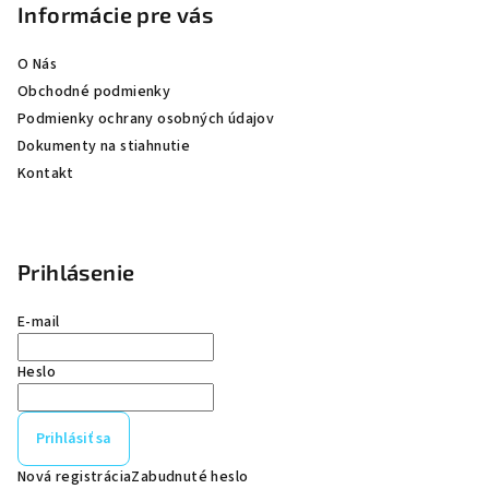
Informácie pre vás
i
e
O Nás
Obchodné podmienky
Podmienky ochrany osobných údajov
Dokumenty na stiahnutie
Kontakt
Prihlásenie
E-mail
Heslo
Prihlásiť sa
Nová registrácia
Zabudnuté heslo