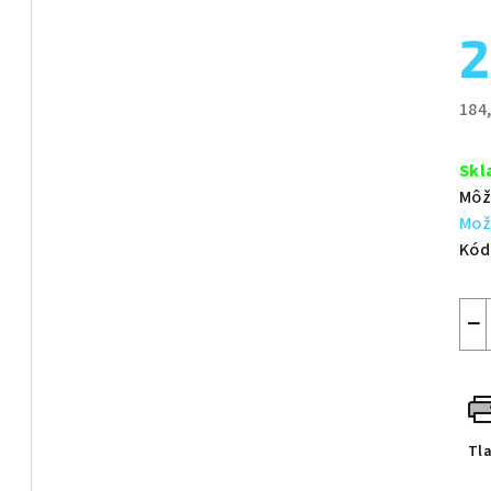
pro
2
je
0,0
z
184
5
Jed
hvie
cen
Skl
Môž
Mož
Kód
−
Tl