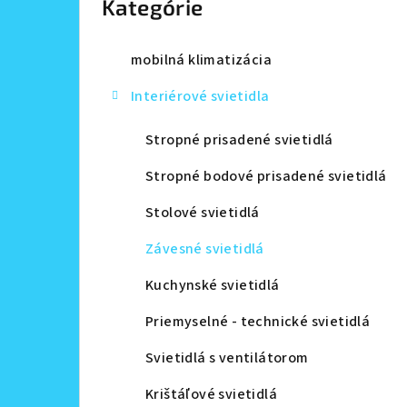
Kategórie
a
n
mobilná klimatizácia
e
Interiérové svietidla
l
Stropné prisadené svietidlá
Stropné bodové prisadené svietidlá
Stolové svietidlá
Závesné svietidlá
Kuchynské svietidlá
Priemyselné - technické svietidlá
Svietidlá s ventilátorom
Krištáľové svietidlá