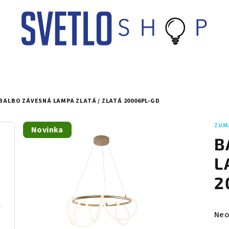
BALBO ZÁVESNÁ LAMPA ZLATÁ / ZLATÁ 20006PL-GD
ZUM
Novinka
B
L
2
Pri
Neo
hod