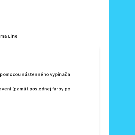
ma Line
y pomocou nástenného vypínača
ení (pamäť poslednej farby po