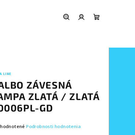
Hľadať
Prihlásenie
Nákupný
košík
A LINE
ALBO ZÁVESNÁ
AMPA ZLATÁ / ZLATÁ
0006PL-GD
emerné
hodnotené
Podrobnosti hodnotenia
notenie