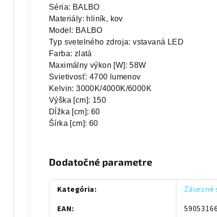
Séria: BALBO

Materiály: hliník, kov

Model: BALBO

Typ svetelného zdroja: vstavaná LED

Farba: zlatá

Maximálny výkon [W]: 58W

Svietivosť: 4700 lumenov

Kelvin: 3000K/4000K/6000K

Výška [cm]: 150

Dĺžka [cm]: 60

Šírka [cm]: 60
Dodatočné parametre
Kategória
:
Závesné 
EAN
:
5905316