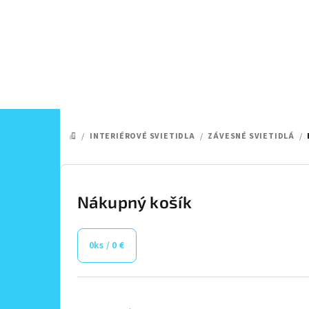
Prejsť
na
obsah
/
INTERIÉROVÉ SVIETIDLA
/
ZÁVESNÉ SVIETIDLÁ
/
DOMOV
B
o
Nákupný košík
č
0
ks /
0 €
n
ý
Preskočiť
kategórie
p