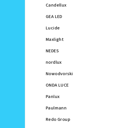
Candellux
GEA LED
Lucide
Maxlight
NEDES
nordlux
Nowodvorski
ONDA LUCE
Panlux
Paulmann
Redo Group