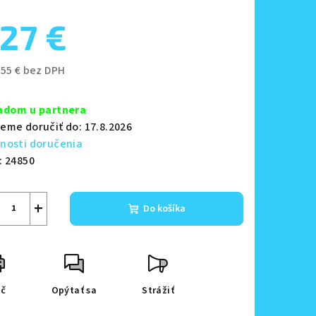
duktu
27 €
,55 € bez DPH
notková
zdičiek.
a:
adom u partnera
eme doručiť do:
17.8.2026
nosti doručenia
:
24850
+
Do košíka
ač
Opýtať sa
Strážiť