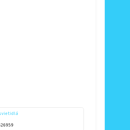
svietidlá
626959