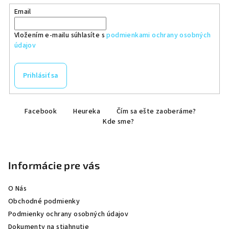
Email
Vložením e-mailu súhlasíte s
podmienkami ochrany osobných
údajov
Prihlásiť sa
Z
Facebook
Heureka
Čím sa ešte zaoberáme?
á
Kde sme?
p
ä
t
Informácie pre vás
i
e
O Nás
Obchodné podmienky
Podmienky ochrany osobných údajov
Dokumenty na stiahnutie