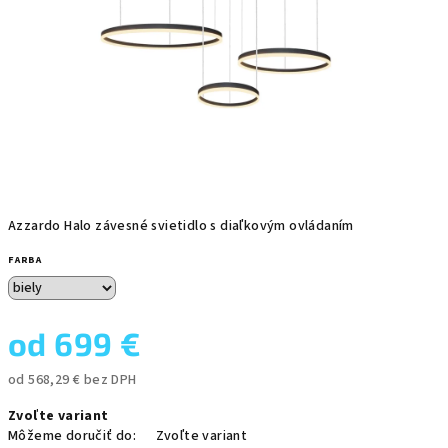
Azzardo Halo závesné svietidlo s diaľkovým ovládaním
FARBA
od
699 €
od
568,29 €
bez DPH
Jednotková
Zvoľte variant
cena:
Môžeme doručiť do:
Zvoľte variant