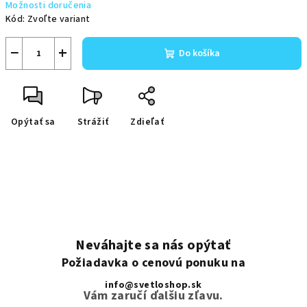
Možnosti doručenia
Kód:
Zvoľte variant
−
+
Do košíka
Opýtať sa
Strážiť
Zdieľať
Neváhajte sa nás opýtať
Požiadavka o cenovú ponuku na
info@svetloshop.sk
Vám zaručí ďalšiu zľavu.