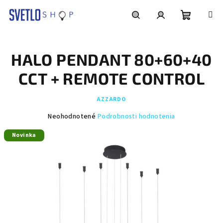
Prejsť
na
obsah
Nákupn
Hľadať
Prihlásenie
HALO PENDANT 80+60+40
košík
CCT + REMOTE CONTROL
AZZARDO
Priemerné
Neohodnotené
Podrobnosti hodnotenia
hodnotenie
Novinka
produktu
je
0,0
z
5
hviezdičiek.