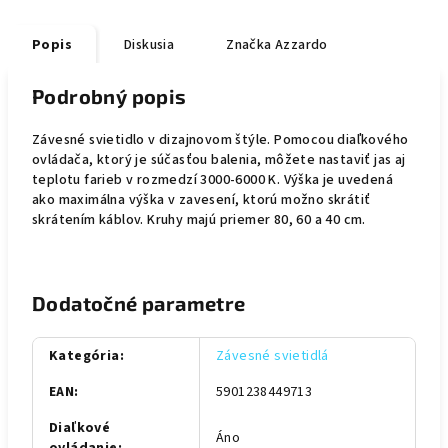
Popis
Diskusia
Značka
Azzardo
Podrobný popis
Závesné svietidlo v dizajnovom štýle. Pomocou diaľkového
ovládača, ktorý je súčasťou balenia, môžete nastaviť jas aj
teplotu farieb v rozmedzí 3000-6000 K. Výška je uvedená
ako maximálna výška v zavesení, ktorú možno skrátiť
skrátením káblov. Kruhy majú priemer 80, 60 a 40 cm.
Dodatočné parametre
Kategória
:
Závesné svietidlá
EAN
:
5901238449713
Diaľkové
Áno