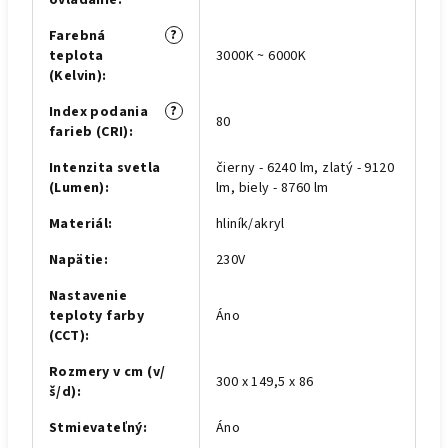
ovládanie
:
?
Farebná
teplota
3000K ~ 6000K
(Kelvin)
:
?
Index podania
80
farieb (CRI)
:
Intenzita svetla
čierny - 6240 lm, zlatý - 9120
(Lumen)
:
lm, biely - 8760 lm
Materiál
:
hliník/akryl
Napätie
:
230V
Nastavenie
teploty farby
Áno
(CCT)
:
Rozmery v cm (v/
300 x 149,5 x 86
š/d)
:
Stmievateľný
:
Áno