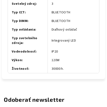
Svetelný zdroj
:
3
Typ CCT
:
BLUETOOTH
Typ DIMM
:
BLUETOOTH
Typ ovládania
:
Diaľkový ovládač
Typ svetelného
Integrovaný LED
zdroja
:
Vodeodolnosť
:
IP20
Výkon
:
120W
Životnosť
:
30000 h.
Odoberať newsletter