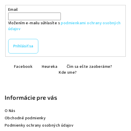
Email
Vložením e-mailu súhlasíte s
podmienkami ochrany osobných
údajov
Prihlásiť sa
Z
Facebook
Heureka
Čím sa ešte zaoberáme?
á
Kde sme?
p
ä
t
Informácie pre vás
i
e
O Nás
Obchodné podmienky
Podmienky ochrany osobných údajov