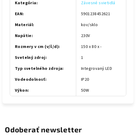
Kategória
:
Závesné svietidlá
EAN
:
5901238452621
Materiál
:
kov/sklo
Napätie
:
230V
Rozmery v cm (v/š/d)
:
150 x 80 x -
Svetelný zdroj
:
1
Typ svetelného zdroja
:
Integrovaný LED
Vodeodolnosť
:
IP20
Výkon
:
50W
Odoberať newsletter