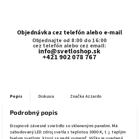
Objednávka cez telefón alebo e-mail
Objednajte od 8:00 do 16:00
cez telefón
alebo cez email:
info@svetloshop.sk
+421 902 078 767
Popis
Diskusia
Značka
Azzardo
Podrobný popis
Dizajnové závesné svietidlo so sklenenými panelmi. Má
zabudovaný LED zdroj svetla s teplotou 3000 K, t. j. teplým
bielym svetlom, ktorý sa nedá vymeniť. Výška je uvedená