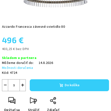
Azzardo Francesca závesné svietidlo 80
496 €
403,25 € bez DPH
Jednotková
Skladom u partnera
cena:
Môžeme doručiť do:
14.8.2026
Možnosti doručenia
Kód:
4724
−
+
Do košíka
Opýtať sa
Strážiť
Zdieľať