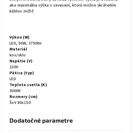
ako maximálna výška v zavesení, ktorú možno skrátením
káblov znížiť.
Výkon (W)
LED, 50W, 3750lm
Materiál
kov/sklo
Napätie (V)
230V
Pätica (typ)
LED
Teplota svetla (K)
3000K
Rozmery (cm)
ŠxV 80x150
Dodatočné parametre