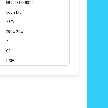
5901238449829
kov/sklo
230V
200 x 20 x -
2
G9
IP20