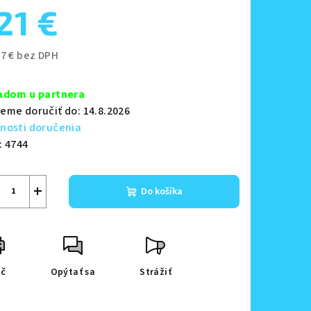
21 €
zdičiek.
37 € bez DPH
notková
a:
adom u partnera
eme doručiť do:
14.8.2026
nosti doručenia
:
4744
+
Do košíka
ač
Opýtať sa
Strážiť