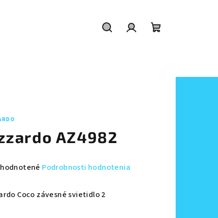
Hľadať
Prihlásenie
Nákupný
košík
ARDO
zzardo AZ4982
emerné
hodnotené
Podrobnosti hodnotenia
notenie
duktu
ardo Coco závesné svietidlo 2