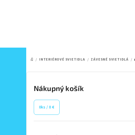
Prejsť
na
obsah
/
INTERIÉROVÉ SVIETIDLA
/
ZÁVESNÉ SVIETIDLÁ
/
DOMOV
B
o
Nákupný košík
č
0
ks /
0 €
n
ý
Preskočiť
kategórie
p