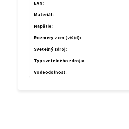
EAN
:
Materiál
:
Napätie
:
Rozmery v cm (v/š/d)
:
Svetelný zdroj
:
Typ svetelného zdroja
:
Vodeodolnosť
: