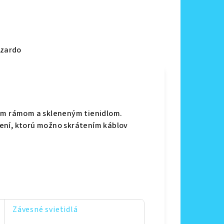
zardo
vým rámom a skleneným tienidlom.
ení, ktorú možno skrátením káblov
Závesné svietidlá