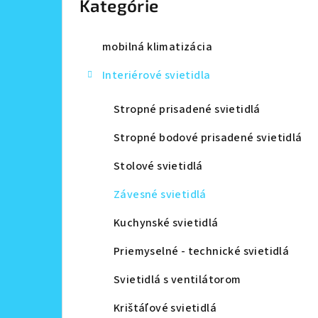
Kategórie
a
n
mobilná klimatizácia
e
Interiérové svietidla
l
Stropné prisadené svietidlá
Stropné bodové prisadené svietidlá
Stolové svietidlá
Závesné svietidlá
Kuchynské svietidlá
Priemyselné - technické svietidlá
Svietidlá s ventilátorom
Krištáľové svietidlá