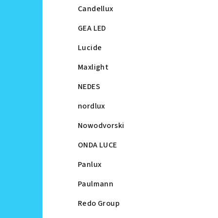
Candellux
GEA LED
Lucide
Maxlight
NEDES
nordlux
Nowodvorski
ONDA LUCE
Panlux
Paulmann
Redo Group