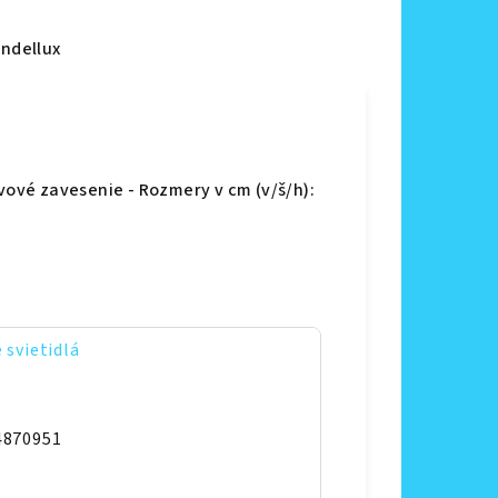
ndellux
ovové zavesenie - Rozmery v cm (v/š/h):
 svietidlá
4870951