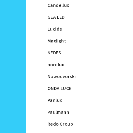
Candellux
GEA LED
Lucide
Maxlight
NEDES
nordlux
Nowodvorski
ONDA LUCE
Panlux
Paulmann
Redo Group