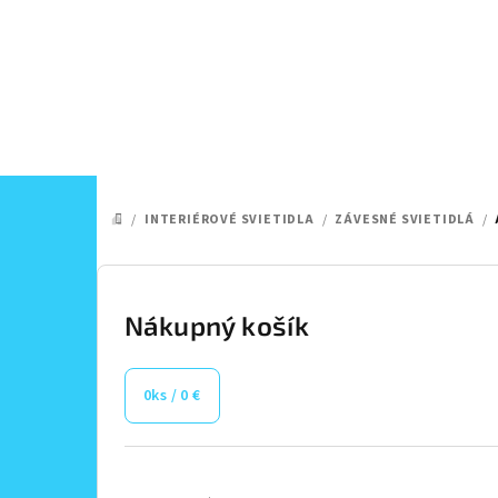
Prejsť
na
obsah
/
INTERIÉROVÉ SVIETIDLA
/
ZÁVESNÉ SVIETIDLÁ
/
DOMOV
B
o
Nákupný košík
č
0
ks /
0 €
n
ý
Preskočiť
kategórie
p