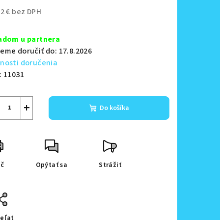
42 € bez DPH
notková
zdičiek.
a:
adom u partnera
eme doručiť do:
17.8.2026
nosti doručenia
:
11031
+
Do košíka
ač
Opýtať sa
Strážiť
eľať