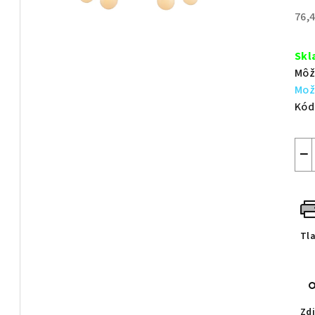
z
76,
5
Jed
hvie
cen
Skl
Môž
Mož
Kód
−
Tl
Zdi