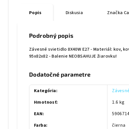
Popis
Diskusia
Značka
Ca
Podrobný popis
Závesné svietidlo 8X40W E27 - Materiál: kov, k
95x82x82 - Balenie NEOBSAHUJE žiarovku!
Dodatočné parametre
Kategória
:
Závesné
Hmotnosť
:
1.6 kg
EAN
:
590671
Farba
:
čierna