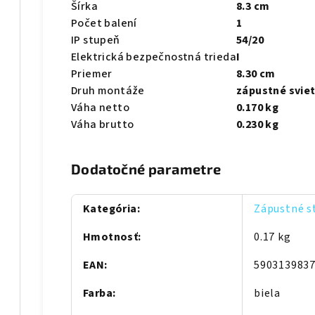
Šírka
8.3 cm
Počet balení
1
IP stupeň
54/20
Elektrická bezpečnostná trieda
I
Priemer
8.30 cm
Druh montáže
zápustné sviet
Váha netto
0.170 kg
Váha brutto
0.230 kg
Dodatočné parametre
Kategória
:
Zápustné st
Hmotnosť
:
0.17 kg
EAN
:
590313983
Farba
:
biela