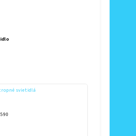
idlo
ropné svietidlá
7590