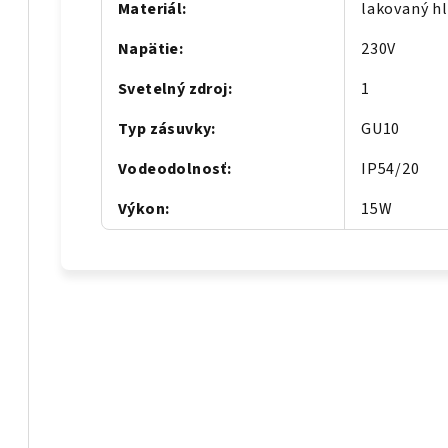
Materiál
:
lakovaný hl
Napätie
:
230V
Svetelný zdroj
:
1
Typ zásuvky
:
GU10
Vodeodolnosť
:
IP54/20
Výkon
:
15W