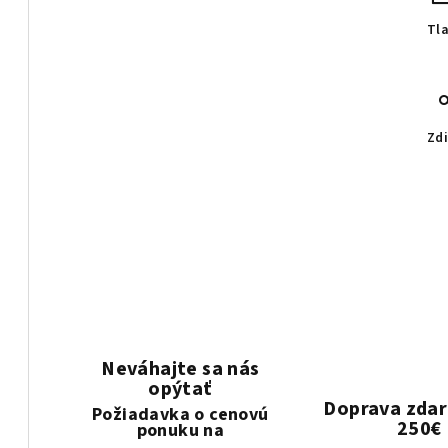
Tl
Zdi
Neváhajte sa nás
opýtať
Doprava zda
Požiadavka o cenovú
250€
ponuku na