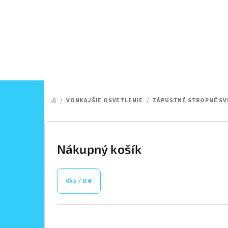
Prejsť
na
obsah
/
VONKAJŠIE OSVETLENIE
/
ZÁPUSTNÉ STROPNÉ SV
DOMOV
B
o
Nákupný košík
č
0
ks /
0 €
n
ý
Preskočiť
kategórie
p