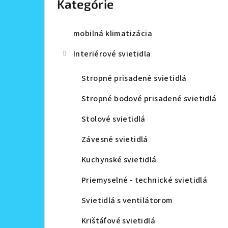
Kategórie
a
n
mobilná klimatizácia
e
Interiérové svietidla
l
Stropné prisadené svietidlá
Stropné bodové prisadené svietidlá
Stolové svietidlá
Závesné svietidlá
Kuchynské svietidlá
Priemyselné - technické svietidlá
Svietidlá s ventilátorom
Krištáľové svietidlá