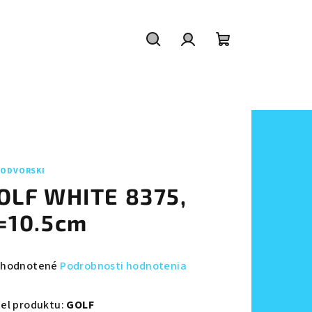
Hľadať
Prihlásenie
Nákupný
košík
ODVORSKI
OLF WHITE 8375,
=10.5cm
emerné
hodnotené
Podrobnosti hodnotenia
notenie
duktu
el produktu:
GOLF