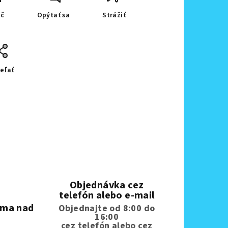
ač
Opýtať sa
Strážiť
eľať
Objednávka cez
telefón alebo e-mail
rma nad
Objednajte od 8:00 do
16:00
cez telefón
alebo cez