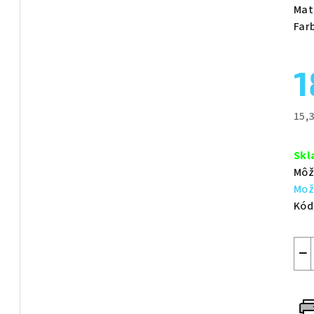
je
Mat
0,0
Far
z
5
1
hvie
15,
Jed
cen
Skl
Môž
Mož
Kód
−