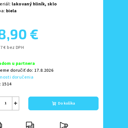
eriál:
lakovaný hliník,
sklo
ba:
biela
8,90 €
zdičiek.
37 € bez DPH
notková
a:
adom u partnera
eme doručiť do:
17.8.2026
nosti doručenia
:
1514
+
Do košíka