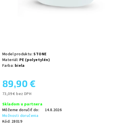
Model produktu:
STONE
Materiál:
PE (polyetylén)
Farba:
biela
89,90 €
73,09 € bez DPH
Jednotková
Skladom u partnera
cena:
Môžeme doručiť do:
14.8.2026
Možnosti doručenia
Kód:
28019