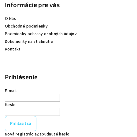
t
Informácie pre vás
i
e
O Nás
Obchodné podmienky
Podmienky ochrany osobných údajov
Dokumenty na stiahnutie
Kontakt
Prihlásenie
E-mail
Heslo
Prihlásiť sa
Nová registrácia
Zabudnuté heslo