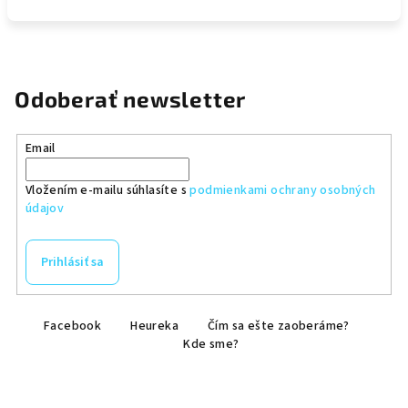
Odoberať newsletter
Email
Vložením e-mailu súhlasíte s
podmienkami ochrany osobných
údajov
Prihlásiť sa
Z
Facebook
Heureka
Čím sa ešte zaoberáme?
á
Kde sme?
p
ä