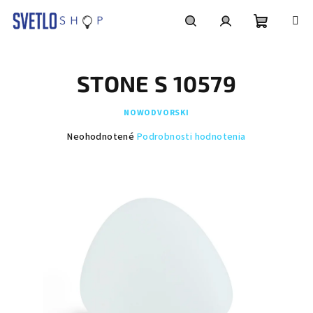
Prejsť
na
obsah
Nákupn
Hľadať
Prihlásenie
STONE S 10579
košík
NOWODVORSKI
Priemerné
Neohodnotené
Podrobnosti hodnotenia
hodnotenie
produktu
je
0,0
z
5
hviezdičiek.