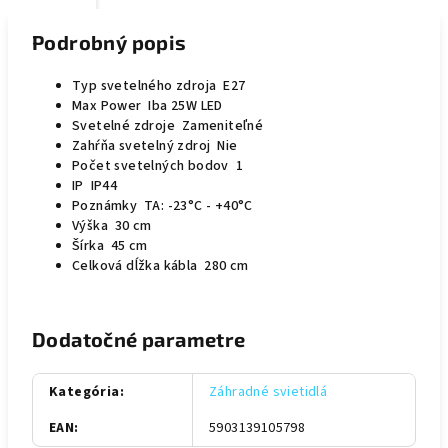
Podrobný popis
Typ svetelného zdroja E27
Max Power Iba 25W LED
Svetelné zdroje Zameniteľné
Zahŕňa svetelný zdroj Nie
Počet svetelných bodov 1
IP IP44
Poznámky TA: -23°C - +40°C
Výška 30 cm
Šírka 45 cm
Celková dĺžka kábla 280 cm
Dodatočné parametre
Kategória
:
Záhradné svietidlá
EAN
:
5903139105798