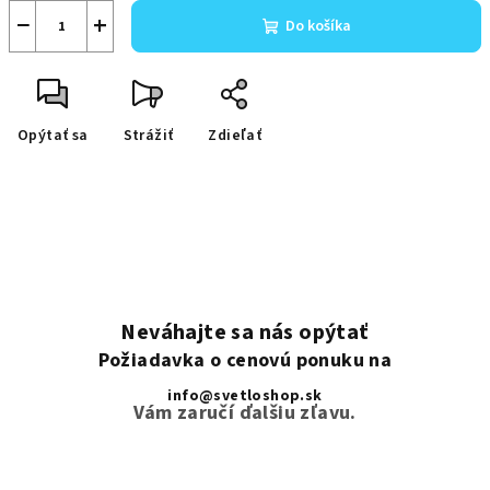
−
+
Do košíka
Opýtať sa
Strážiť
Zdieľať
Neváhajte sa nás opýtať
Požiadavka o cenovú ponuku na
info@svetloshop.sk
Vám zaručí ďalšiu zľavu.