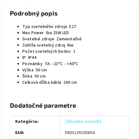
Podrobný popis
Typ svetelného zdroja E27
Max Power Iba 25W LED
Svetelné zdroje Zameniteľné
Zahŕňa svetelný zdroj Nie
Počet svetelných bodov 1
IP IP44
Poznámky TA: -23°C - +40°C
Výška 50 cm
Šírka 50 cm
Celková dĺžka kábla 280 cm
Dodatočné parametre
Kategória
:
Záhradné svietidlá
EAN
:
5903139105804