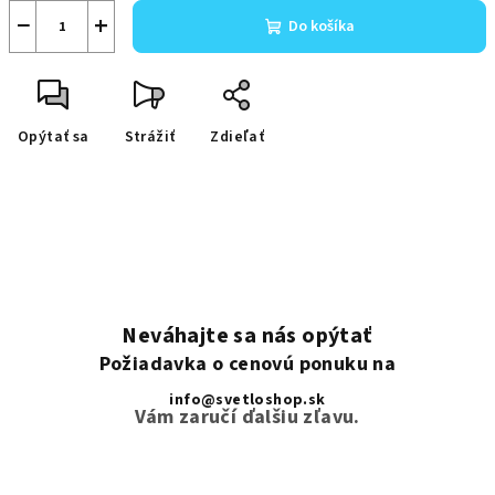
−
+
Do košíka
Opýtať sa
Strážiť
Zdieľať
Neváhajte sa nás opýtať
Požiadavka o cenovú ponuku na
info@svetloshop.sk
Vám zaručí ďalšiu zľavu.