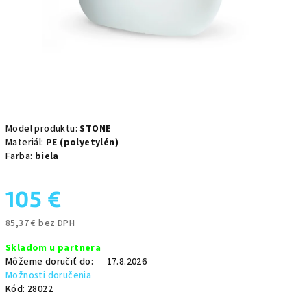
Model produktu:
STONE
Materiál:
PE (polyetylén)
Farba:
biela
105 €
85,37 € bez DPH
Jednotková
Skladom u partnera
cena:
Môžeme doručiť do:
17.8.2026
Možnosti doručenia
Kód:
28022