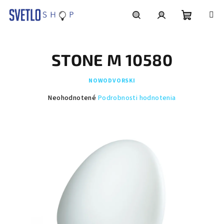
Prejsť
na
obsah
Nákupn
Hľadať
Prihlásenie
STONE M 10580
košík
NOWODVORSKI
Priemerné
Neohodnotené
Podrobnosti hodnotenia
hodnotenie
produktu
je
0,0
z
5
hviezdičiek.