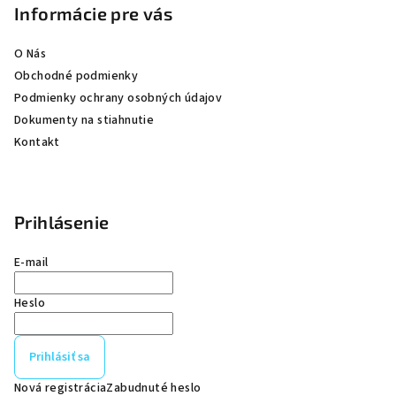
t
Informácie pre vás
i
e
O Nás
Obchodné podmienky
Podmienky ochrany osobných údajov
Dokumenty na stiahnutie
Kontakt
Prihlásenie
E-mail
Heslo
Prihlásiť sa
Nová registrácia
Zabudnuté heslo