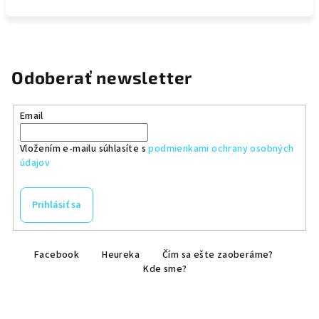
Odoberať newsletter
Email
Vložením e-mailu súhlasíte s
podmienkami ochrany osobných
údajov
Prihlásiť sa
Z
Facebook
Heureka
Čím sa ešte zaoberáme?
á
Kde sme?
p
ä