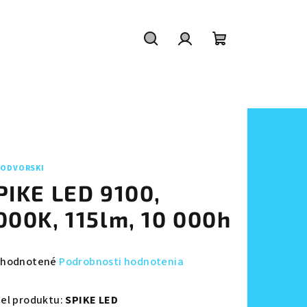
Hľadať
Prihlásenie
Nákupný
košík
ODVORSKI
PIKE LED 9100,
000K, 115lm, 10 000h
emerné
hodnotené
Podrobnosti hodnotenia
notenie
duktu
el produktu:
SPIKE LED