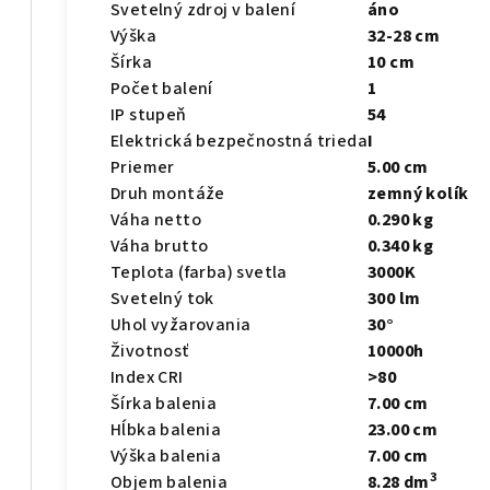
Svetelný zdroj v balení
áno
Výška
32-28 cm
Šírka
10 cm
Počet balení
1
IP stupeň
54
Elektrická bezpečnostná trieda
I
Priemer
5.00 cm
Druh montáže
zemný kolík
Váha netto
0.290 kg
Váha brutto
0.340 kg
Teplota (farba) svetla
3000K
Svetelný tok
300 lm
Uhol vyžarovania
30°
Životnosť
10000h
Index CRI
>80
Šírka balenia
7.00 cm
Hĺbka balenia
23.00 cm
Výška balenia
7.00 cm
3
Objem balenia
8.28 dm