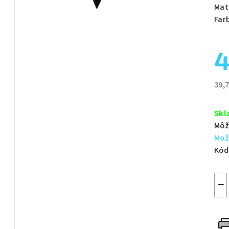
je
Mat
0,0
Far
z
5
4
hvie
39,
Jed
cen
Skl
Môž
Mož
Kód
−