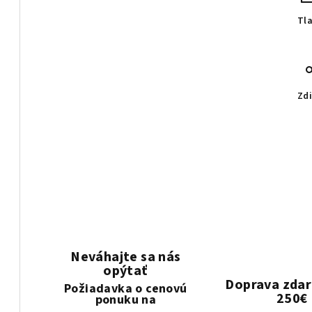
Tl
Zdi
Neváhajte sa nás
opýtať
Doprava zda
Požiadavka o cenovú
250€
ponuku na