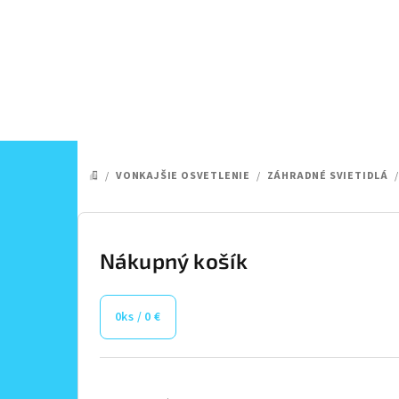
Prejsť
na
obsah
/
VONKAJŠIE OSVETLENIE
/
ZÁHRADNÉ SVIETIDLÁ
/
DOMOV
B
o
Nákupný košík
č
0
ks /
0 €
n
ý
Preskočiť
kategórie
p