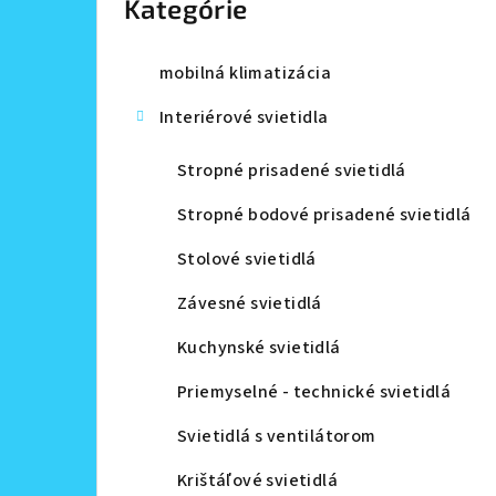
Kategórie
a
n
mobilná klimatizácia
e
Interiérové svietidla
l
Stropné prisadené svietidlá
Stropné bodové prisadené svietidlá
Stolové svietidlá
Závesné svietidlá
Kuchynské svietidlá
Priemyselné - technické svietidlá
Svietidlá s ventilátorom
Krištáľové svietidlá