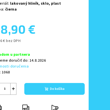
eriál:
lakovaný hliník,
sklo,
plast
ba:
čierna
8,90 €
zdičiek.
76 € bez DPH
notková
a:
adom u partnera
eme doručiť do:
14.8.2026
nosti doručenia
:
1068
+
Do košíka