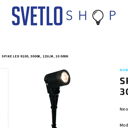
SPIKE LED 9100, 3000K, 115LM, 10 000H
NOW
S
3
Pri
Neo
hod
pro
Mod