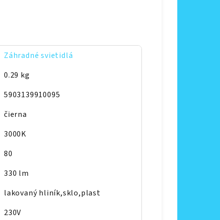
Záhradné svietidlá
0.29 kg
5903139910095
čierna
3000K
80
330 lm
lakovaný hliník,sklo,plast
230V