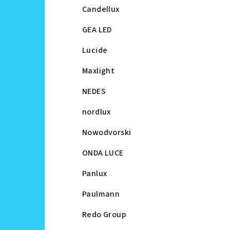
Candellux
GEA LED
Lucide
Maxlight
NEDES
nordlux
Nowodvorski
ONDA LUCE
Panlux
Paulmann
Redo Group