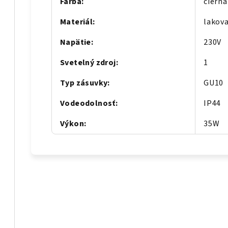
Farba
:
čierna
Materiál
:
lakova
Napätie
:
230V
Svetelný zdroj
:
1
Typ zásuvky
:
GU10
Vodeodolnosť
:
IP44
Výkon
:
35W