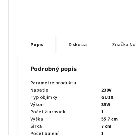
Popis
Diskusia
Značka
No
Podrobný popis
Parametre produktu
Napätie
230V
Typ objímky
GU10
Výkon
35W
Počet žiaroviek
1
Výška
55.7 cm
Šírka
7 cm
Počet balení
1