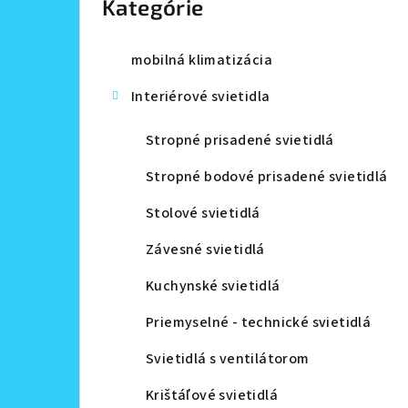
Kategórie
a
n
mobilná klimatizácia
e
Interiérové svietidla
l
Stropné prisadené svietidlá
Stropné bodové prisadené svietidlá
Stolové svietidlá
Závesné svietidlá
Kuchynské svietidlá
Priemyselné - technické svietidlá
Svietidlá s ventilátorom
Krištáľové svietidlá