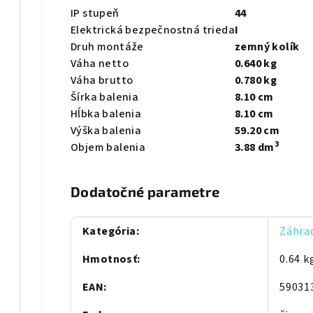
IP stupeň
44
Elektrická bezpečnostná trieda
I
Druh montáže
zemný kolík
Váha netto
0.640 kg
Váha brutto
0.780 kg
Šírka balenia
8.10 cm
Hĺbka balenia
8.10 cm
Výška balenia
59.20 cm
3
Objem balenia
3.88 dm
Dodatočné parametre
Kategória
:
Záhrad
Hmotnosť
:
0.64 k
EAN
:
59031