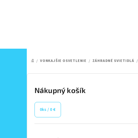
Prejsť
na
obsah
/
VONKAJŠIE OSVETLENIE
/
ZÁHRADNÉ SVIETIDLÁ
/
DOMOV
B
o
Nákupný košík
č
0
ks /
0 €
n
ý
Preskočiť
kategórie
p