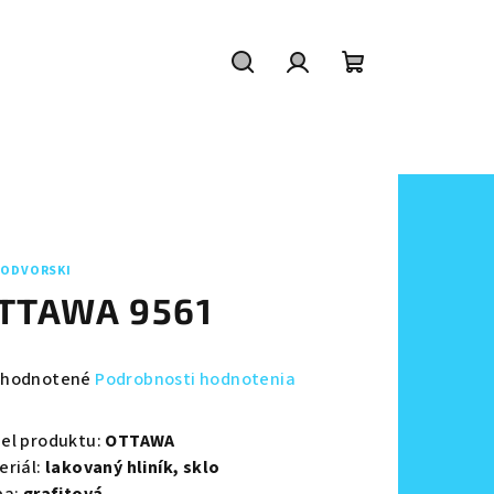
Hľadať
Prihlásenie
Nákupný
košík
ODVORSKI
TTAWA 9561
emerné
hodnotené
Podrobnosti hodnotenia
notenie
duktu
el produktu:
OTTAWA
eriál:
lakovaný hliník,
sklo
ba:
grafitová