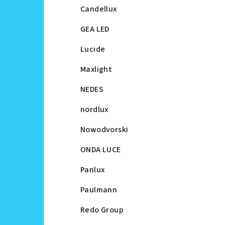
Candellux
GEA LED
Lucide
Maxlight
NEDES
nordlux
Nowodvorski
ONDA LUCE
Panlux
Paulmann
Redo Group