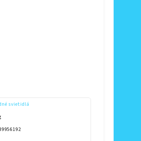
né svietidlá
g
39956192