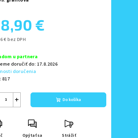
8,90 €
zdičiek.
76 € bez DPH
notková
a:
adom u partnera
eme doručiť do:
17.8.2026
nosti doručenia
:
817
+
Do košíka
ač
Opýtať sa
Strážiť