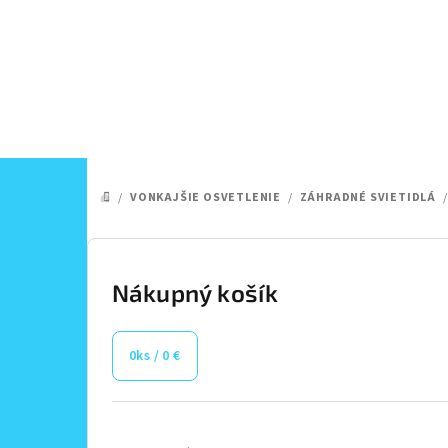
Prejsť
na
obsah
/
VONKAJŠIE OSVETLENIE
/
ZÁHRADNÉ SVIETIDLÁ
/
DOMOV
B
o
Nákupný košík
č
0
ks /
0 €
n
ý
Preskočiť
kategórie
p