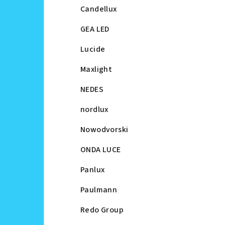
Candellux
GEA LED
Lucide
Maxlight
NEDES
nordlux
Nowodvorski
ONDA LUCE
Panlux
Paulmann
Redo Group