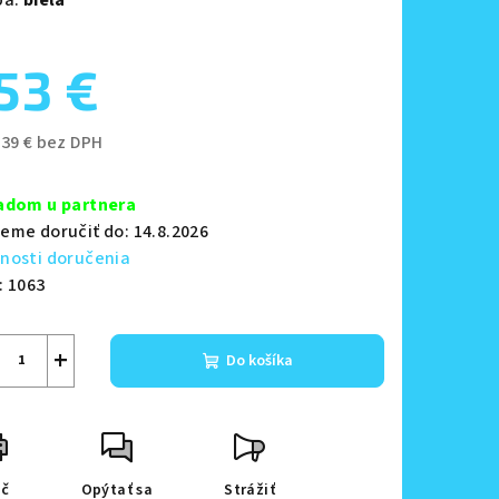
53 €
zdičiek.
,39 € bez DPH
notková
a:
adom u partnera
eme doručiť do:
14.8.2026
nosti doručenia
:
1063
+
Do košíka
ač
Opýtať sa
Strážiť