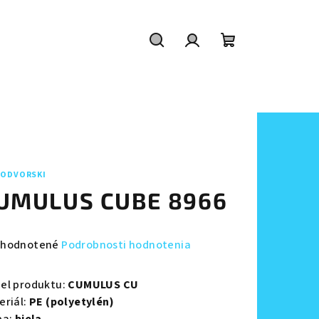
Hľadať
Prihlásenie
Nákupný
košík
ODVORSKI
UMULUS CUBE 8966
emerné
hodnotené
Podrobnosti hodnotenia
notenie
duktu
el produktu:
CUMULUS CU
eriál:
PE (polyetylén)
ba:
biela