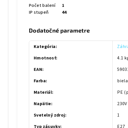
Počet balení
1
IP stupeň
44
Dodatočné parametre
Kategória
:
Záhr
Hmotnosť
:
4.1 k
EAN
:
5903
Farba
:
biela
Materiál
:
PE (
Napätie
:
230V
Svetelný zdroj
:
1
Typ zásuvky
:
E27