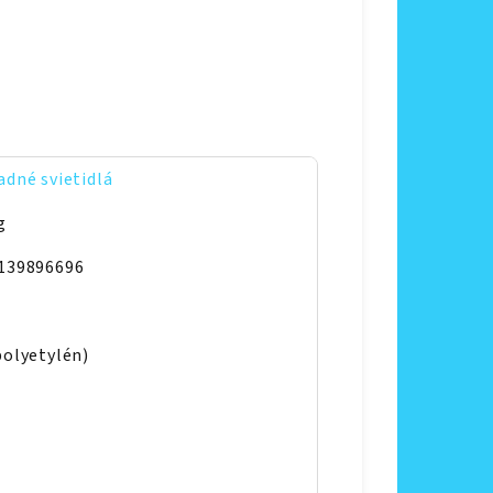
adné svietidlá
g
139896696
polyetylén)