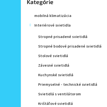
Kategórie
a
n
mobilná klimatizácia
e
Interiérové svietidla
l
Stropné prisadené svietidlá
Stropné bodové prisadené svietidlá
Stolové svietidlá
Závesné svietidlá
Kuchynské svietidlá
Priemyselné - technické svietidlá
Svietidlá s ventilátorom
Krištáľové svietidlá