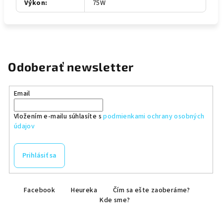
Výkon
:
75W
Odoberať newsletter
Email
Vložením e-mailu súhlasíte s
podmienkami ochrany osobných
údajov
Prihlásiť sa
Z
Facebook
Heureka
Čím sa ešte zaoberáme?
á
Kde sme?
p
ä