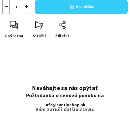
−
+
Do košíka
Opýtať sa
Strážiť
Zdieľať
Neváhajte sa nás opýtať
Požiadavka o cenovú ponuku na
info@svetloshop.sk
Vám zaručí ďalšiu zľavu.