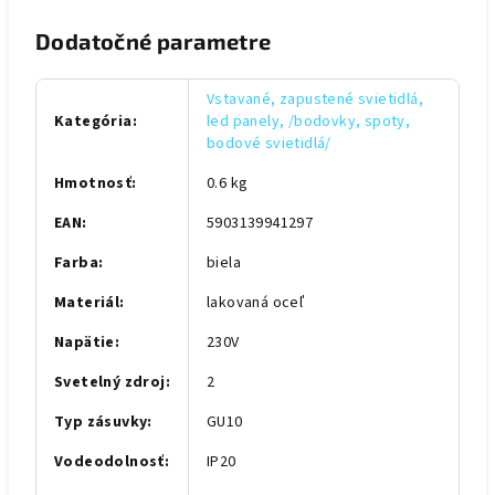
Dodatočné parametre
Vstavané, zapustené svietidlá,
Kategória
:
led panely, /bodovky, spoty,
bodové svietidlá/
Hmotnosť
:
0.6 kg
EAN
:
5903139941297
Farba
:
biela
Materiál
:
lakovaná oceľ
Napätie
:
230V
Svetelný zdroj
:
2
Typ zásuvky
:
GU10
Vodeodolnosť
:
IP20