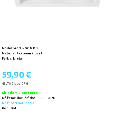
Model produktu:
MOD
Materiál:
lakovaná oceľ
Farba:
biela
59,90 €
48,70 € bez DPH
Jednotková
Skladom u partnera
cena:
Môžeme doručiť do:
17.8.2026
Možnosti doručenia
Kód:
764