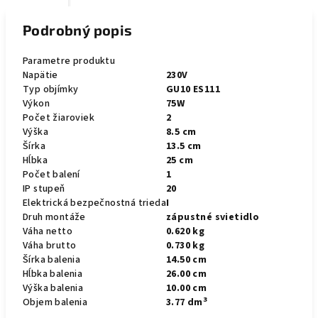
Podrobný popis
Parametre produktu
Napätie
230V
Typ objímky
GU10 ES111
Výkon
75W
Počet žiaroviek
2
Výška
8.5 cm
Šírka
13.5 cm
Hĺbka
25 cm
Počet balení
1
IP stupeň
20
Elektrická bezpečnostná trieda
I
Druh montáže
zápustné svietidlo
Váha netto
0.620 kg
Váha brutto
0.730 kg
Šírka balenia
14.50 cm
Hĺbka balenia
26.00 cm
Výška balenia
10.00 cm
3
Objem balenia
3.77 dm