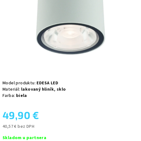
Model produktu:
EDESA LED
Materiál:
lakovaný hliník,
sklo
Farba:
biela
49,90 €
40,57 € bez DPH
Jednotková
Skladom u partnera
cena: