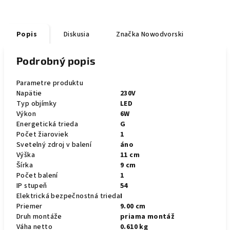
Popis
Diskusia
Značka
Nowodvorski
Podrobný popis
Parametre produktu
Napätie
230V
Typ objímky
LED
Výkon
6W
Energetická trieda
G
Počet žiaroviek
1
Svetelný zdroj v balení
áno
Výška
11 cm
Šírka
9 cm
Počet balení
1
IP stupeň
54
Elektrická bezpečnostná trieda
I
Priemer
9.00 cm
Druh montáže
priama montáž
Váha netto
0.610 kg