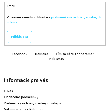
Email
Vložením e-mailu súhlasíte s
podmienkami ochrany osobných
údajov
Prihlásiť sa
Z
Facebook
Heureka
Čím sa ešte zaoberáme?
á
Kde sme?
p
ä
t
Informácie pre vás
i
e
O Nás
Obchodné podmienky
Podmienky ochrany osobných údajov
Dokumenty na stiahnutie