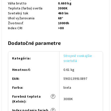
Váha brutto
0.660 kg
Teplota (farba) svetla
3000K
Svetelný tok
460 lm
Uhol vyžarovania
68°
Životnosť
10000h
Index CRI
>80
Dodatočné parametre
Stropné vonkajšie
Kategória
:
svietidlá
Hmotnosť
:
0.61 kg
EAN
:
5903139910897
Farba
:
biela
?
Farebná teplota
3000K
(Kelvin)
:
?
Index podania farieb