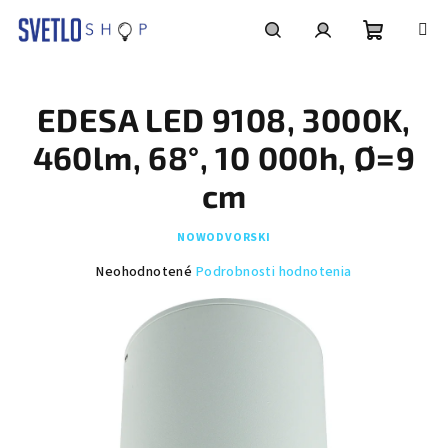
Prejsť
na
obsah
Nákupn
Hľadať
Prihlásenie
EDESA LED 9108, 3000K,
košík
460lm, 68°, 10 000h, Ø=9
cm
NOWODVORSKI
Priemerné
Neohodnotené
Podrobnosti hodnotenia
hodnotenie
produktu
je
0,0
z
5
hviezdičiek.