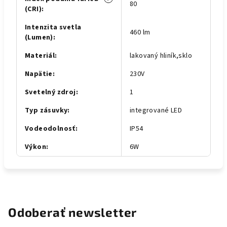
80
(CRI)
:
Intenzita svetla
460 lm
(Lumen)
:
Materiál
:
lakovaný hliník,sklo
Napätie
:
230V
Svetelný zdroj
:
1
Typ zásuvky
:
integrované LED
Vodeodolnosť
:
IP54
Výkon
:
6W
Odoberať newsletter