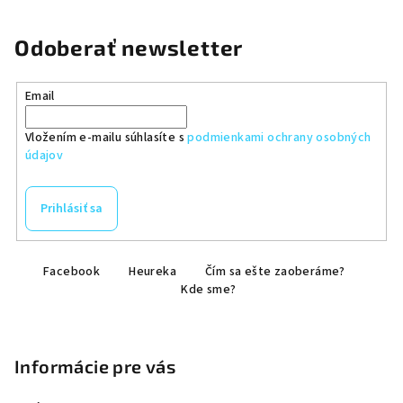
Odoberať newsletter
Email
Vložením e-mailu súhlasíte s
podmienkami ochrany osobných
údajov
Prihlásiť sa
Z
Facebook
Heureka
Čím sa ešte zaoberáme?
á
Kde sme?
p
ä
t
Informácie pre vás
i