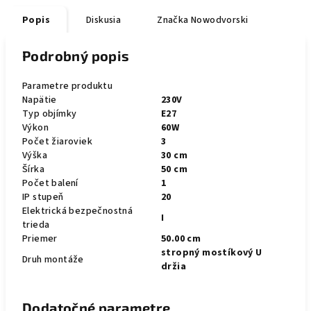
Popis
Diskusia
Značka
Nowodvorski
Podrobný popis
Parametre produktu
Napätie
230V
Typ objímky
E27
Výkon
60W
Počet žiaroviek
3
Výška
30 cm
Šírka
50 cm
Počet balení
1
IP stupeň
20
Elektrická bezpečnostná
I
trieda
Priemer
50.00 cm
stropný mostíkový U
Druh montáže
držia
Dodatočné parametre