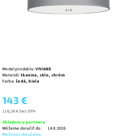
Model produktu:
VIVIANE
Materiál:
tkanina,
sklo,
chróm
Farba:
šedá,
biela
143 €
116,26 € bez DPH
Jednotková
Skladom u partnera
cena:
Môžeme doručiť do:
14.8.2026
Možnosti doručenia