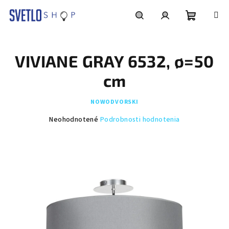
Prejsť
na
obsah
Nákupn
Hľadať
Prihlásenie
VIVIANE GRAY 6532, ø=50
košík
cm
NOWODVORSKI
Priemerné
Neohodnotené
Podrobnosti hodnotenia
hodnotenie
produktu
je
0,0
z
5
hviezdičiek.