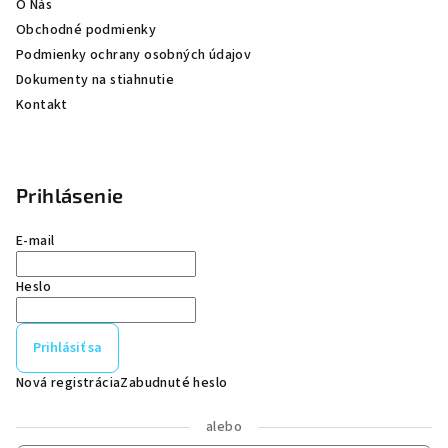
e
O Nás
Obchodné podmienky
Podmienky ochrany osobných údajov
Dokumenty na stiahnutie
Kontakt
Prihlásenie
E-mail
Heslo
Prihlásiť sa
Nová registrácia
Zabudnuté heslo
alebo