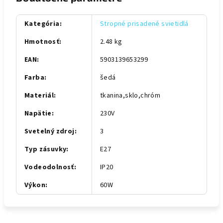
Kategória
:
Stropné prisadené svietidlá
Hmotnosť
:
2.48 kg
EAN
:
5903139653299
Farba
:
šedá
Materiál
:
tkanina,sklo,chróm
Napätie
:
230V
Svetelný zdroj
:
3
Typ zásuvky
:
E27
Vodeodolnosť
:
IP20
Výkon
:
60W