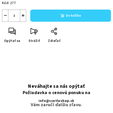
Kód:
277
−
+
Do košíka
Opýtať sa
Strážiť
Zdieľať
Neváhajte sa nás opýtať
Požiadavka o cenovú ponuku na
info@svetloshop.sk
Vám zaručí ďalšiu zľavu.