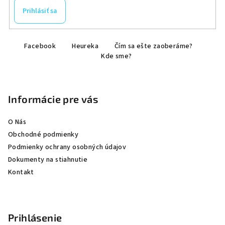
Prihlásiť sa
Z
Facebook
Heureka
Čím sa ešte zaoberáme?
á
Kde sme?
p
ä
t
Informácie pre vás
i
e
O Nás
Obchodné podmienky
Podmienky ochrany osobných údajov
Dokumenty na stiahnutie
Kontakt
Prihlásenie