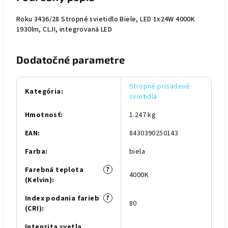
Roku 3436/28 Stropné svietidlo Biele, LED 1x24W 4000K
1930lm, CL.II, integrovaná LED
Dodatočné parametre
Stropné prisadené
Kategória
:
svietidlá
Hmotnosť
:
1.247 kg
EAN
:
8430390250143
Farba
:
biela
?
Farebná teplota
4000K
(Kelvin)
:
?
Index podania farieb
80
(CRI)
:
Intenzita svetla