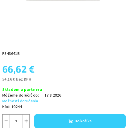
P343641B
66,62 €
54,16 € bez DPH
Jednotková
Skladom u partnera
cena:
Môžeme doručiť do:
17.8.2026
Možnosti doručenia
Kód:
10244
−
+
Do košíka