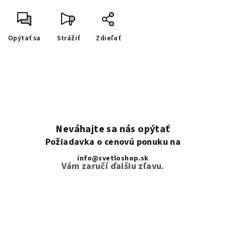
Opýtať sa
Strážiť
Zdieľať
Neváhajte sa nás opýtať
Požiadavka o cenovú ponuku na
info@svetloshop.sk
Vám zaručí ďalšiu zľavu.