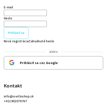
E-mail
Heslo
Prihlásiť sa
Nová registrácia
Zabudnuté heslo
alebo
Prihlásiť sa cez Google
Kontakt
info
@
svetloshop.sk
+421902078767