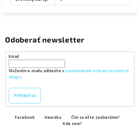
Odoberať newsletter
Email
Vložením e-mailu súhlasíte s
podmienkami ochrany osobných
údajov
Prihlásiť sa
Z
Facebook
Heureka
Čím sa ešte zaoberáme?
á
Kde sme?
p
ä