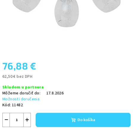
76,88 €
62,50 € bez DPH
Jednotková
Skladom u partnera
cena:
Môžeme doručiť do:
17.8.2026
Možnosti doručenia
Kód:
11482
−
+
Do košíka