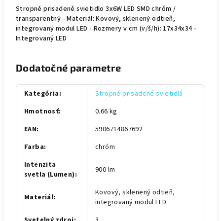
Stropné prisadené svietidlo 3x6W LED SMD chróm /
transparentný - Materiál: Kovový, sklenený odtieň,
integrovaný modul LED - Rozmery v cm (v/š/h): 17x34x34 -
Integrovaný LED
Dodatočné parametre
Kategória
:
Stropné prisadené svietidlá
Hmotnosť
:
0.66 kg
EAN
:
5906714867692
Farba
:
chróm
Intenzita
900 lm
svetla (Lumen)
:
Kovový, sklenený odtieň,
Materiál
:
integrovaný modul LED
Svetelný zdroj
:
3