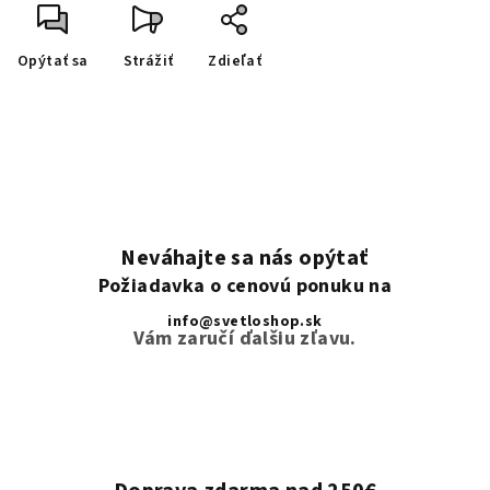
Opýtať sa
Strážiť
Zdieľať
Neváhajte sa nás opýtať
Požiadavka o cenovú ponuku na
info@svetloshop.sk
Vám zaručí ďalšiu zľavu.