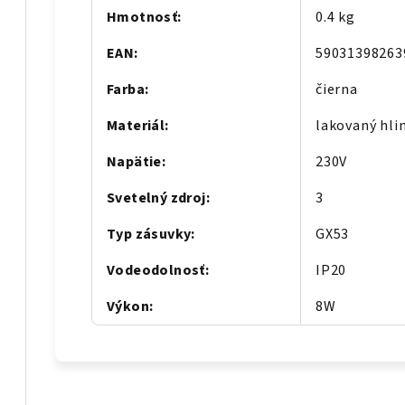
Hmotnosť
:
0.4 kg
EAN
:
59031398263
Farba
:
čierna
Materiál
:
lakovaný hli
Napätie
:
230V
Svetelný zdroj
:
3
Typ zásuvky
:
GX53
Vodeodolnosť
:
IP20
Výkon
:
8W