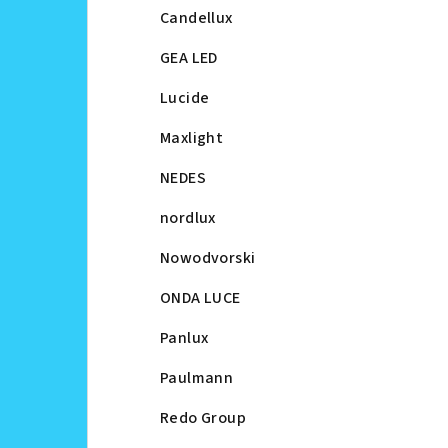
Candellux
GEA LED
Lucide
Maxlight
NEDES
nordlux
Nowodvorski
ONDA LUCE
Panlux
Paulmann
Redo Group