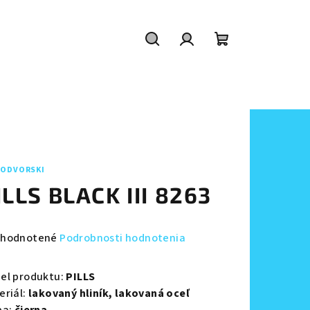
Hľadať
Prihlásenie
Nákupný
košík
ODVORSKI
ILLS BLACK III 8263
emerné
hodnotené
Podrobnosti hodnotenia
notenie
duktu
el produktu:
PILLS
eriál:
lakovaný hliník,
lakovaná oceľ
ba:
čierna