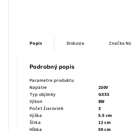
Popis
Diskusia
Značka
No
Podrobný popis
Parametre produktu
Napätie
230V
Typ objímky
GX53
Výkon
8W
Počet žiaroviek
3
Výška
5.5 cm
Šírka
12 cm
Hĺbka
59 cm