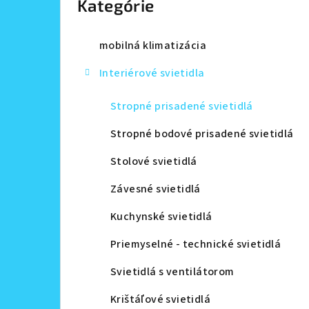
Kategórie
a
n
mobilná klimatizácia
e
Interiérové svietidla
l
Stropné prisadené svietidlá
Stropné bodové prisadené svietidlá
Stolové svietidlá
Závesné svietidlá
Kuchynské svietidlá
Priemyselné - technické svietidlá
Svietidlá s ventilátorom
Krištáľové svietidlá