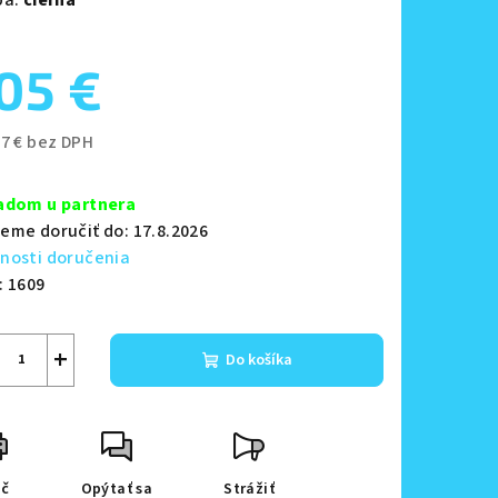
05 €
zdičiek.
37 € bez DPH
notková
a:
adom u partnera
eme doručiť do:
17.8.2026
nosti doručenia
:
1609
+
Do košíka
ač
Opýtať sa
Strážiť