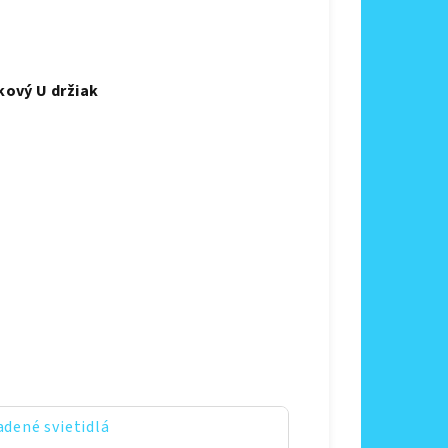
kový U držiak
adené svietidlá