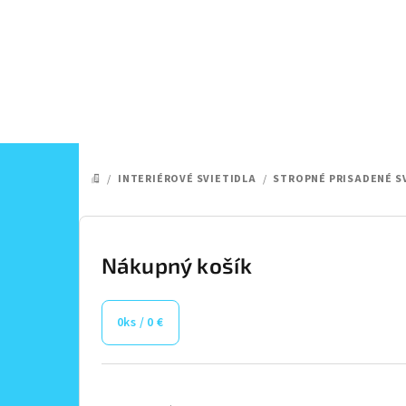
Prejsť
na
obsah
/
INTERIÉROVÉ SVIETIDLA
/
STROPNÉ PRISADENÉ S
DOMOV
B
o
Nákupný košík
č
0
ks /
0 €
n
ý
Preskočiť
kategórie
p