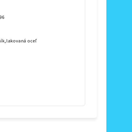
96
ník,lakovaná oceľ