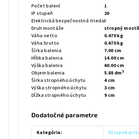
Počet balení
1
IP stupeň
20
Elektrická bezpečnostná trieda
I
Druh montáže
stropný mostí
Váha netto
0.470 kg
Váha brutto
0.670 kg
Šírka balenia
7.00 cm
Hĺbka balenia
14.00 cm
Výška balenia
60.00 cm
3
Objem balenia
5.88 dm
Šírka stropného úchytu
4 cm
Výška stropného úchytu
3 cm
Dĺžka stropného úchytu
9 cm
Dodatočné parametre
Kategória
:
Stropné pris