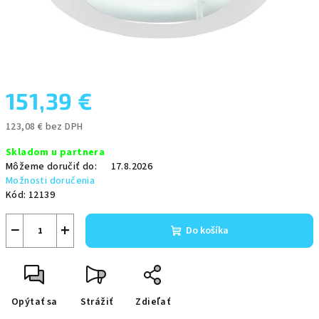
151,39 €
123,08 € bez DPH
Jednotková
Skladom u partnera
cena:
Môžeme doručiť do:
17.8.2026
Možnosti doručenia
Kód:
12139
−
+
Do košíka
Opýtať sa
Strážiť
Zdieľať