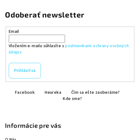
Odoberať newsletter
Email
Vložením e-mailu súhlasíte s
podmienkami ochrany osobných
údajov
Prihlásiť sa
Z
Facebook
Heureka
Čím sa ešte zaoberáme?
á
Kde sme?
p
ä
t
Informácie pre vás
i
e
O Nás