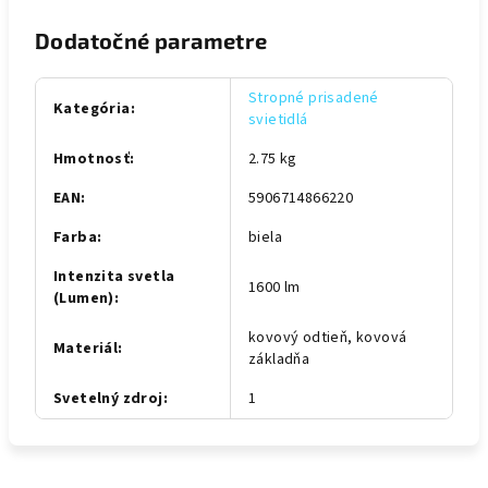
Dodatočné parametre
Stropné prisadené
Kategória
:
svietidlá
Hmotnosť
:
2.75 kg
EAN
:
5906714866220
Farba
:
biela
Intenzita svetla
1600 lm
(Lumen)
:
kovový odtieň, kovová
Materiál
:
základňa
Svetelný zdroj
:
1