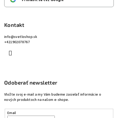
Prihlásiť sa cez Google
Kontakt
info
@
svetloshop.sk
+421902078767
Odoberať newsletter
Vložte svoj e-mail a my Vám budeme zasielať informácie o
nových produktoch na našom e-shope.
Email