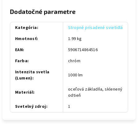
Dodatočné parametre
Kategória
:
Stropné prisadené svietidlá
Hmotnosť
:
1.99 kg
EAN
:
5906714864516
Farba
:
chróm
Intenzita svetla
1000 lm
(Lumen)
:
oceľová základňa, sklenený
Materiál
:
odtieň
Svetelný zdroj
:
1