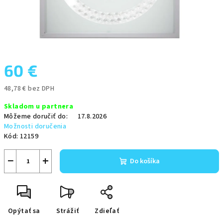
60 €
48,78 € bez DPH
Jednotková
Skladom u partnera
cena:
Môžeme doručiť do:
17.8.2026
Možnosti doručenia
Kód:
12159
−
+
Do košíka
Opýtať sa
Strážiť
Zdieľať