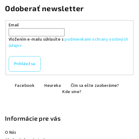
Odoberať newsletter
Email
Vložením e-mailu súhlasíte s
podmienkami ochrany osobných
údajov
Prihlásiť sa
Z
Facebook
Heureka
Čím sa ešte zaoberáme?
á
Kde sme?
p
ä
t
Informácie pre vás
i
e
O Nás