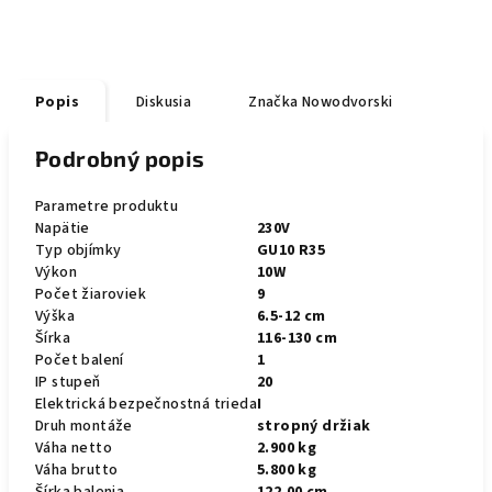
Popis
Diskusia
Značka
Nowodvorski
Podrobný popis
Parametre produktu
Napätie
230V
Typ objímky
GU10 R35
Výkon
10W
Počet žiaroviek
9
Výška
6.5-12 cm
Šírka
116-130 cm
Počet balení
1
IP stupeň
20
Elektrická bezpečnostná trieda
I
Druh montáže
stropný držiak
Váha netto
2.900 kg
Váha brutto
5.800 kg