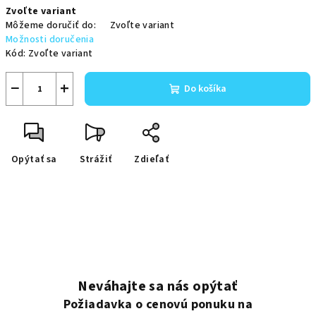
Zvoľte variant
cena:
Môžeme doručiť do:
Zvoľte variant
Možnosti doručenia
Kód:
Zvoľte variant
−
+
Do košíka
Opýtať sa
Strážiť
Zdieľať
Neváhajte sa nás opýtať
Požiadavka o cenovú ponuku na