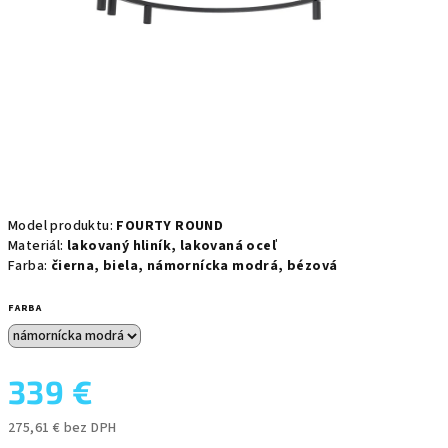
Model produktu:
FOURTY ROUND
Materiál:
lakovaný hliník,
lakovaná oceľ
Farba:
čierna, biela, námornícka modrá, bézová
FARBA
339 €
275,61 € bez DPH
Jednotková