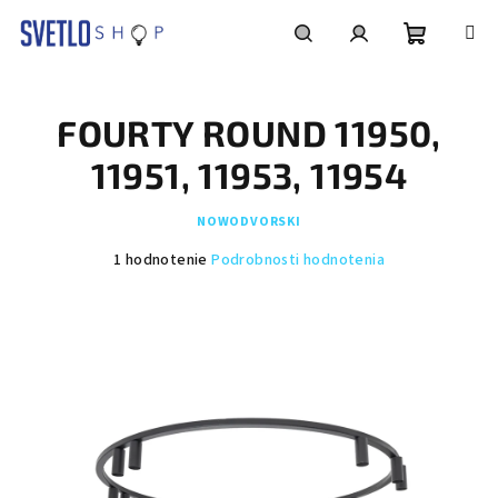
Prejsť
na
obsah
Nákupn
Hľadať
Prihlásenie
FOURTY ROUND 11950,
košík
11951, 11953, 11954
NOWODVORSKI
Priemerné
1 hodnotenie
Podrobnosti hodnotenia
hodnotenie
produktu
je
5,0
z
5
hviezdičiek.