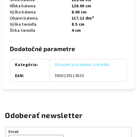
Šírka balenia
122.00 cm
Hĺbka balenia
120.00 cm
Výška balenia
8.00 cm
3
Objem balenia
117.12 dm
Výška tienidla
8.5 cm
Šírka tienidla
4 cm
Dodatočné parametre
Kategória
:
Stropné prisadené svietidlá
EAN
:
5903139119535
Odoberať newsletter
Email