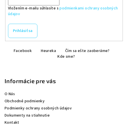
Vložením e-mailu súhlasíte s
podmienkami ochrany osobných
údajov
Prihlásiť sa
Z
Facebook
Heureka
Čím sa ešte zaoberáme?
á
Kde sme?
p
ä
t
Informácie pre vás
i
e
O Nás
Obchodné podmienky
Podmienky ochrany osobných údajov
Dokumenty na stiahnutie
Kontakt