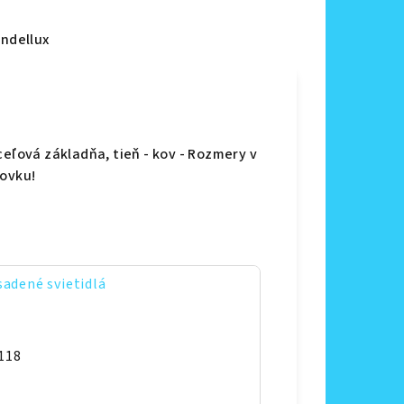
ndellux
ceľová základňa, tieň - kov - Rozmery v
rovku!
sadené svietidlá
118