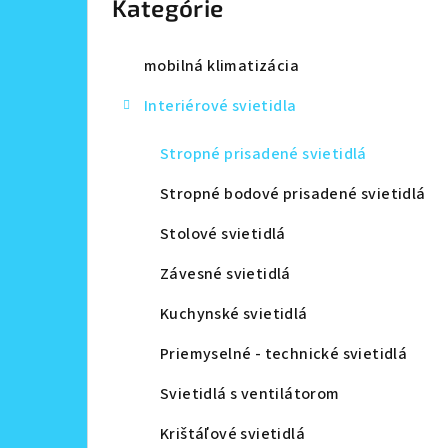
Kategórie
a
n
mobilná klimatizácia
e
Interiérové svietidla
l
Stropné prisadené svietidlá
Stropné bodové prisadené svietidlá
Stolové svietidlá
Závesné svietidlá
Kuchynské svietidlá
Priemyselné - technické svietidlá
Svietidlá s ventilátorom
Krištáľové svietidlá