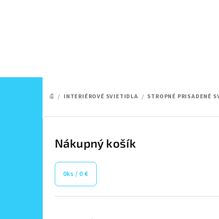
Prejsť
na
obsah
/
INTERIÉROVÉ SVIETIDLA
/
STROPNÉ PRISADENÉ S
DOMOV
B
o
Nákupný košík
č
0
ks /
0 €
n
ý
Preskočiť
kategórie
p