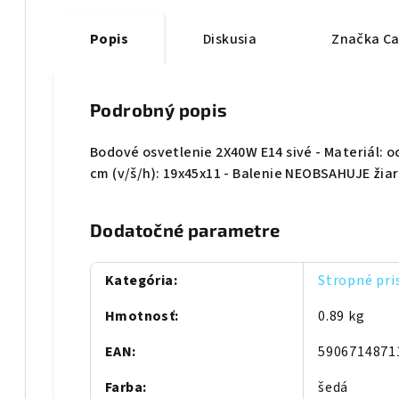
Popis
Diskusia
Značka
Ca
Podrobný popis
Bodové osvetlenie 2X40W E14 sivé - Materiál: o
cm (v/š/h): 19x45x11 - Balenie NEOBSAHUJE žia
Dodatočné parametre
Kategória
:
Stropné pri
Hmotnosť
:
0.89 kg
EAN
:
5906714871
Farba
:
šedá