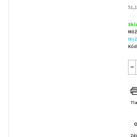
z
51,
5
Jed
hvie
cen
Skl
Môž
Mož
Kód
−
Tl
Zdi