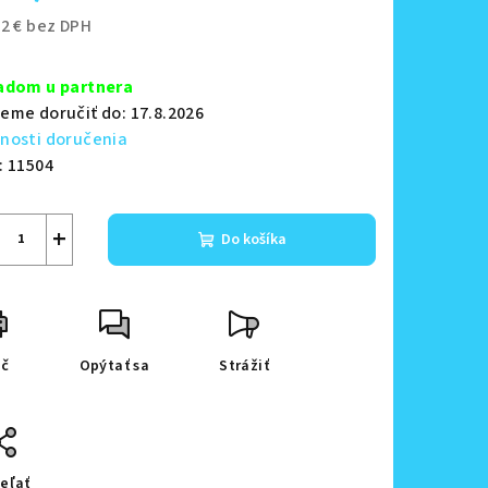
12 € bez DPH
notková
zdičiek.
a:
adom u partnera
eme doručiť do:
17.8.2026
nosti doručenia
:
11504
+
Do košíka
ač
Opýtať sa
Strážiť
eľať