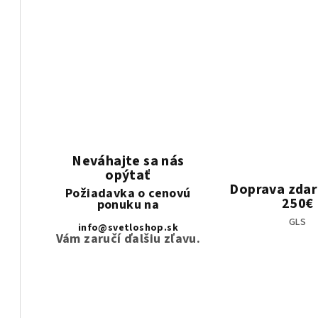
Neváhajte sa nás
opýtať
Doprava zda
Požiadavka o cenovú
250€
ponuku na
GLS
info@svetloshop.sk
Vám zaručí ďalšiu zľavu.