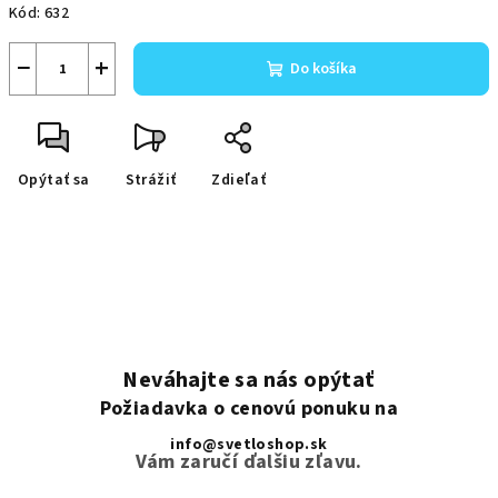
Kód:
632
−
+
Do košíka
Opýtať sa
Strážiť
Zdieľať
Neváhajte sa nás opýtať
Požiadavka o cenovú ponuku na
info@svetloshop.sk
Vám zaručí ďalšiu zľavu.