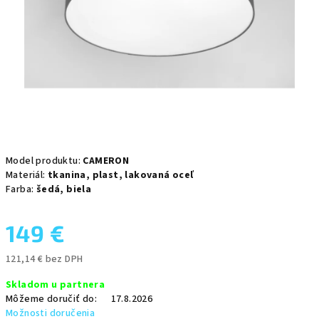
Model produktu:
CAMERON
Materiál:
tkanina,
plast,
lakovaná oceľ
Farba:
šedá,
biela
149 €
121,14 € bez DPH
Jednotková
Skladom u partnera
cena:
Môžeme doručiť do:
17.8.2026
Možnosti doručenia