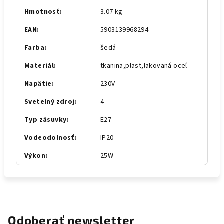
Hmotnosť
:
3.07 kg
EAN
:
5903139968294
Farba
:
šedá
Materiál
:
tkanina,plast,lakovaná oceľ
Napätie
:
230V
Svetelný zdroj
:
4
Typ zásuvky
:
E27
Vodeodolnosť
:
IP20
Výkon
:
25W
Odoberať newsletter