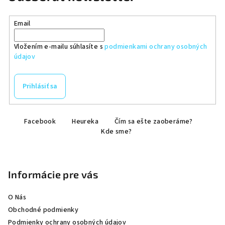
Email
Vložením e-mailu súhlasíte s
podmienkami ochrany osobných
údajov
Prihlásiť sa
Z
Facebook
Heureka
Čím sa ešte zaoberáme?
á
Kde sme?
p
ä
t
Informácie pre vás
i
e
O Nás
Obchodné podmienky
Podmienky ochrany osobných údajov