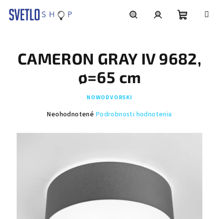
Prejsť
na
obsah
Nákupn
Hľadať
Prihlásenie
CAMERON GRAY IV 9682,
košík
ø=65 cm
NOWODVORSKI
Priemerné
Neohodnotené
Podrobnosti hodnotenia
hodnotenie
produktu
je
0,0
z
5
hviezdičiek.