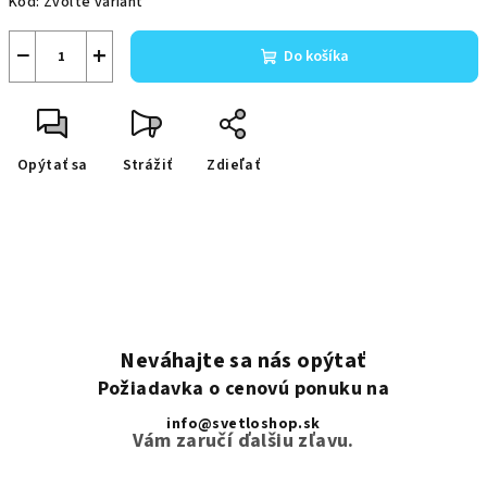
Kód:
Zvoľte variant
−
+
Do košíka
Opýtať sa
Strážiť
Zdieľať
Neváhajte sa nás opýtať
Požiadavka o cenovú ponuku na
info@svetloshop.sk
Vám zaručí ďalšiu zľavu.