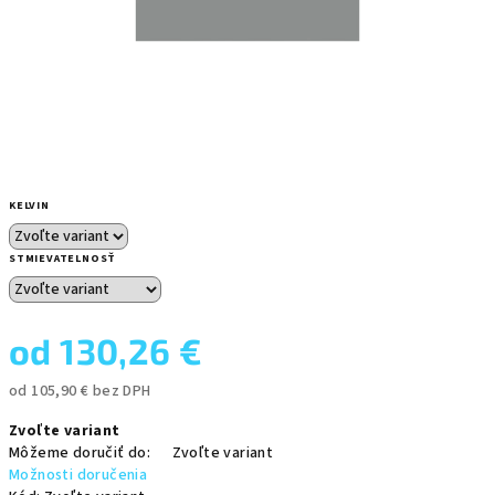
KELVIN
STMIEVATELNOSŤ
od
130,26 €
od
105,90 €
bez DPH
Jednotková
Zvoľte variant
cena:
Môžeme doručiť do:
Zvoľte variant
Možnosti doručenia