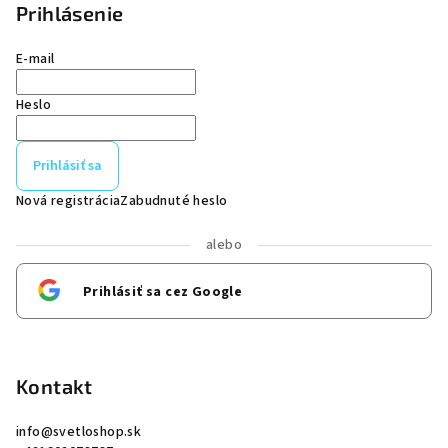
Prihlásenie
E-mail
Heslo
Prihlásiť sa
Nová registrácia
Zabudnuté heslo
alebo
Prihlásiť sa cez Google
Kontakt
info
@
svetloshop.sk