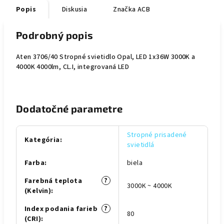
Popis
Diskusia
Značka
ACB
Podrobný popis
Aten 3706/40 Stropné svietidlo Opal, LED 1x36W 3000K a
4000K 4000lm, CL.I, integrovaná LED
Dodatočné parametre
Stropné prisadené
Kategória
:
svietidlá
Farba
:
biela
?
Farebná teplota
3000K ~ 4000K
(Kelvin)
:
?
Index podania farieb
80
(CRI)
: