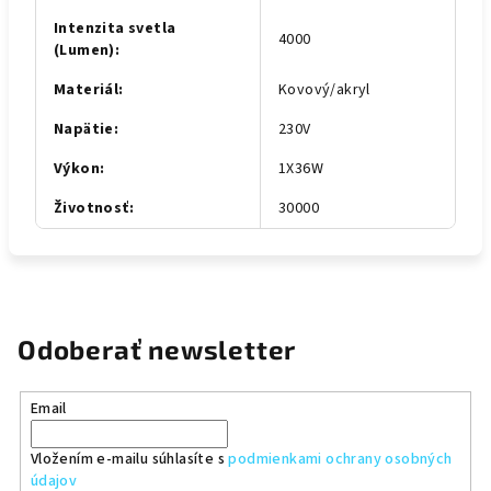
Intenzita svetla
4000
(Lumen)
:
Materiál
:
Kovový/akryl
Napätie
:
230V
Výkon
:
1X36W
Životnosť
:
30000
Odoberať newsletter
Email
Vložením e-mailu súhlasíte s
podmienkami ochrany osobných
údajov