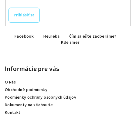
Prihlásiť sa
Z
Facebook
Heureka
Čím sa ešte zaoberáme?
á
Kde sme?
p
ä
t
Informácie pre vás
i
e
O Nás
Obchodné podmienky
Podmienky ochrany osobných údajov
Dokumenty na stiahnutie
Kontakt