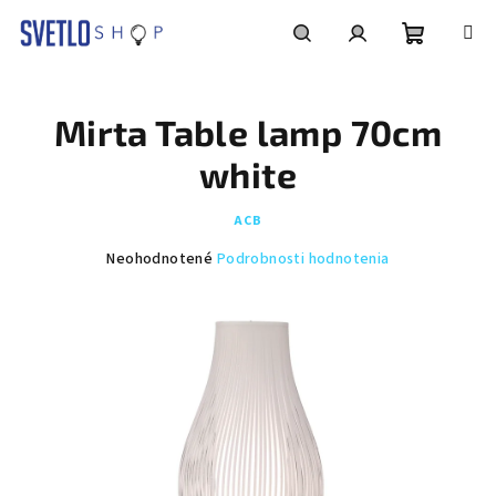
Prejsť
na
obsah
Nákupn
Hľadať
Prihlásenie
Mirta Table lamp 70cm
košík
white
ACB
Priemerné
Neohodnotené
Podrobnosti hodnotenia
hodnotenie
produktu
je
0,0
z
5
hviezdičiek.