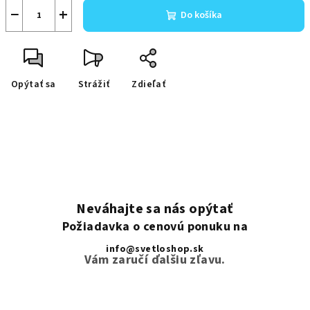
−
+
Do košíka
Opýtať sa
Strážiť
Zdieľať
Neváhajte sa nás opýtať
Požiadavka o cenovú ponuku na
info@svetloshop.sk
Vám zaručí ďalšiu zľavu.