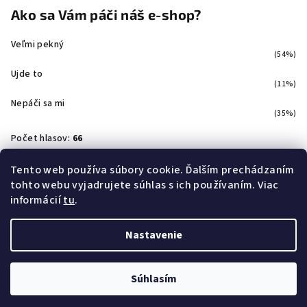
Ako sa Vám páči náš e-shop?
Veľmi pekný
(54%)
Ujde to
(11%)
Nepáči sa mi
(35%)
Počet hlasov:
66
Tento web používa súbory cookie. Ďalším prechádzaním
tohto webu vyjadrujete súhlas s ich používaním. Viac
Facebook
informácií
tu
.
Nastavenie
Copyright 2026
Svetloshop
. Všetky práva vyhradené.
Súhlasím
Vytvoril Shoptet