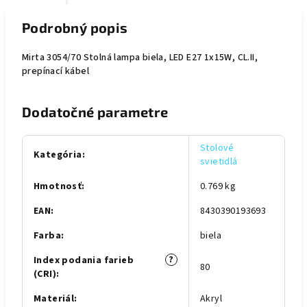
Podrobný popis
Mirta 3054/70 Stolná lampa biela, LED E27 1x15W, CL.II,
prepínací kábel
Dodatočné parametre
Stolové
Kategória
:
svietidlá
Hmotnosť
:
0.769 kg
EAN
:
8430390193693
Farba
:
biela
?
Index podania farieb
80
(CRI)
:
Materiál
:
Akryl