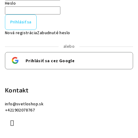
Heslo
Prihlásiť sa
Nová registrácia
Zabudnuté heslo
alebo
Prihlásiť sa cez Google
Kontakt
info
@
svetloshop.sk
+421902078767