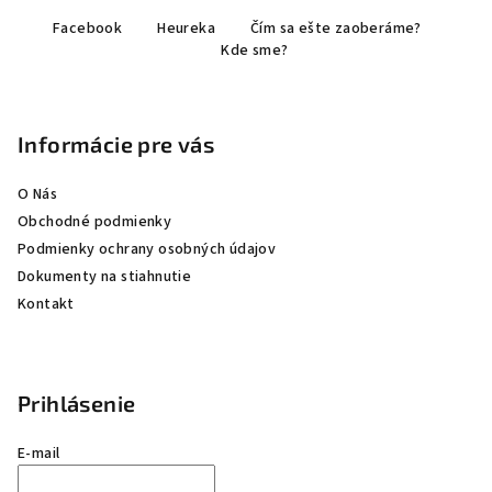
Z
Facebook
Heureka
Čím sa ešte zaoberáme?
á
Kde sme?
p
ä
t
Informácie pre vás
i
e
O Nás
Obchodné podmienky
Podmienky ochrany osobných údajov
Dokumenty na stiahnutie
Kontakt
Prihlásenie
E-mail