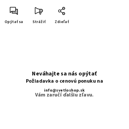
Opýtať sa
Strážiť
Zdieľať
Neváhajte sa nás opýtať
Požiadavka o cenovú ponuku na
info@svetloshop.sk
Vám zaručí ďalšiu zľavu.