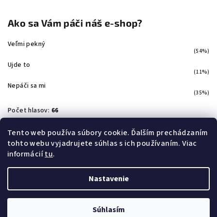
Ako sa Vám páči náš e-shop?
Veľmi pekný
(54%)
Ujde to
(11%)
Nepáči sa mi
(35%)
Počet hlasov:
66
Tento web používa súbory cookie. Ďalším prechádzaním
tohto webu vyjadrujete súhlas s ich používaním. Viac
Facebook
informácií
tu
.
Nastavenie
Copyright 2026
Svetloshop
. Všetky práva vyhradené.
Súhlasím