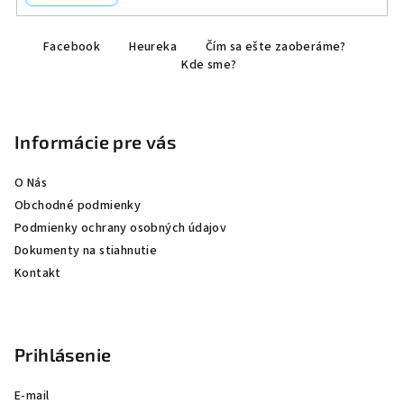
Z
Facebook
Heureka
Čím sa ešte zaoberáme?
á
Kde sme?
p
ä
t
Informácie pre vás
i
e
O Nás
Obchodné podmienky
Podmienky ochrany osobných údajov
Dokumenty na stiahnutie
Kontakt
Prihlásenie
E-mail