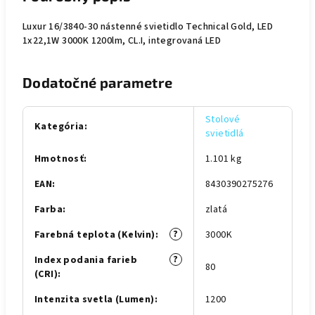
Luxur 16/3840-30 nástenné svietidlo Technical Gold, LED
1x22,1W 3000K 1200lm, CL.I, integrovaná LED
Dodatočné parametre
Stolové
Kategória
:
svietidlá
Hmotnosť
:
1.101 kg
EAN
:
8430390275276
Farba
:
zlatá
?
Farebná teplota (Kelvin)
:
3000K
?
Index podania farieb
80
(CRI)
:
Intenzita svetla (Lumen)
:
1200