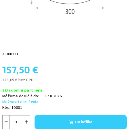
A38400O
157,50 €
128,05 € bez DPH
Jednotková
Skladom u partnera
cena:
Môžeme doručiť do:
17.8.2026
Možnosti doručenia
Kód:
10001
−
+
Do košíka