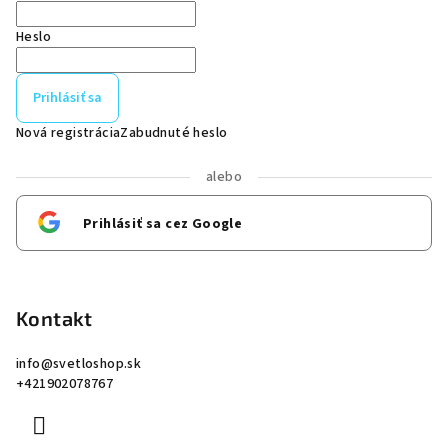
Heslo
Prihlásiť sa
Nová registrácia
Zabudnuté heslo
alebo
Prihlásiť sa cez Google
Kontakt
info
@
svetloshop.sk
+421902078767