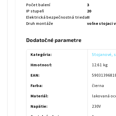
Počet balení
3
IP stupeň
20
Elektrická bezpečnostná trieda
II
Druh montáže
voľne stojaci 
Dodatočné parametre
Kategória
:
Stojanové, s
Hmotnosť
:
12.61 kg
EAN
:
5903139681
Farba
:
čierna
Materiál
:
lakovaná oc
Napätie
:
230V