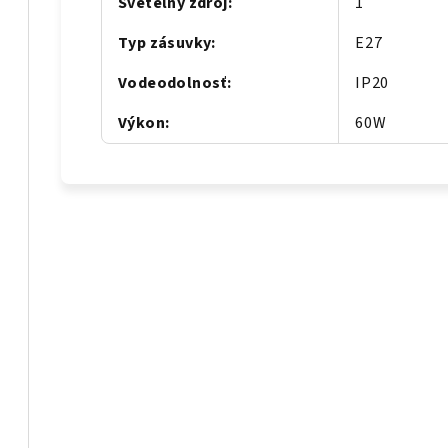
Svetelný zdroj
:
1
Typ zásuvky
:
E27
Vodeodolnosť
:
IP20
Výkon
:
60W