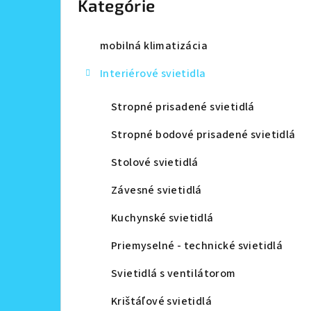
Kategórie
a
n
mobilná klimatizácia
e
Interiérové svietidla
l
Stropné prisadené svietidlá
Stropné bodové prisadené svietidlá
Stolové svietidlá
Závesné svietidlá
Kuchynské svietidlá
Priemyselné - technické svietidlá
Svietidlá s ventilátorom
Krištáľové svietidlá