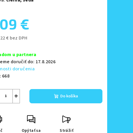
09 €
zdičiek.
,22 € bez DPH
notková
a:
adom u partnera
eme doručiť do:
17.8.2026
nosti doručenia
:
668
+
Do košíka
ač
Opýtať sa
Strážiť