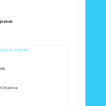
výrobok
tojacie svietidlá
896
eľ,tkanina