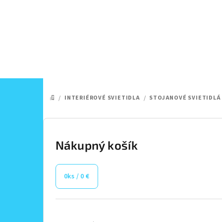
Prejsť
na
obsah
/
INTERIÉROVÉ SVIETIDLA
/
STOJANOVÉ SVIETIDLÁ
DOMOV
B
o
Nákupný košík
č
0
ks /
0 €
n
ý
Preskočiť
kategórie
p