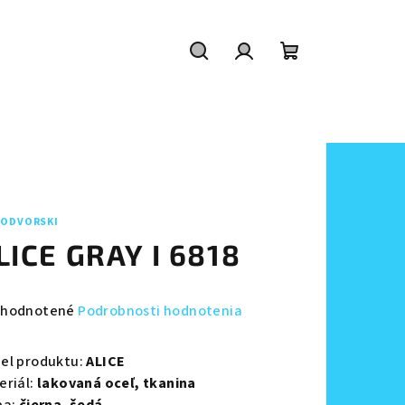
Hľadať
Prihlásenie
Nákupný
košík
ODVORSKI
LICE GRAY I 6818
emerné
hodnotené
Podrobnosti hodnotenia
notenie
duktu
el produktu:
ALICE
eriál:
lakovaná oceľ,
tkanina
ba:
čierna,
šedá