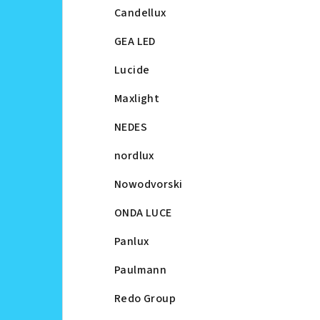
Candellux
GEA LED
Lucide
Maxlight
NEDES
nordlux
Nowodvorski
ONDA LUCE
Panlux
Paulmann
Redo Group