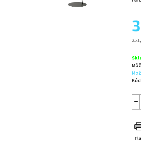
z
5
3
hvie
251
Jed
cen
Skl
Môž
Mož
Kód
−
Tl