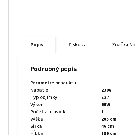
Popis
Diskusia
Značka
No
Podrobný popis
Parametre produktu
Napätie
230V
Typ objímky
E27
Výkon
60W
Počet žiaroviek
1
Výška
205 cm
Šírka
46 cm
Hĺbka
189 cm