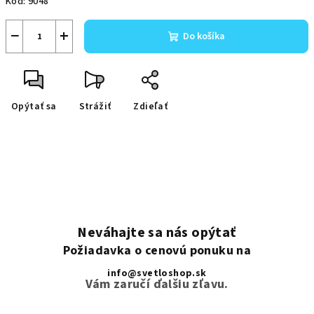
Kód:
9048
−
+
Do košíka
Opýtať sa
Strážiť
Zdieľať
Neváhajte sa nás opýtať
Požiadavka o cenovú ponuku na
info@svetloshop.sk
Vám zaručí ďalšiu zľavu.