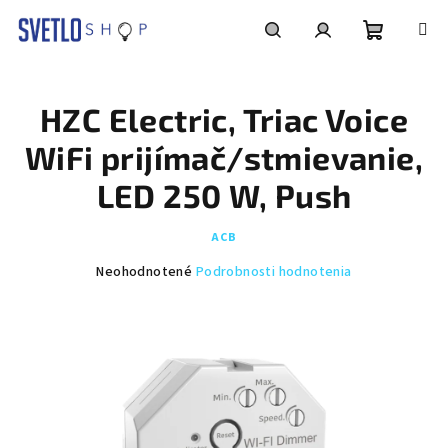
Prejsť
na
obsah
Nákupn
Hľadať
Prihlásenie
HZC Electric, Triac Voice
košík
WiFi prijímač/stmievanie,
LED 250 W, Push
ACB
Priemerné
Neohodnotené
Podrobnosti hodnotenia
hodnotenie
produktu
je
0,0
z
5
hviezdičiek.