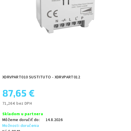
XDRVPART010 SUSTITUTO - XDRVPART012
87,65 €
71,26 € bez DPH
Jednotková
Skladom u partnera
cena:
Môžeme doručiť do:
14.8.2026
Možnosti doručenia