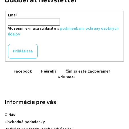
Email
Vložením e-mailu súhlasíte s
podmienkami ochrany osobných
údajov
Prihlásiť sa
Z
Facebook
Heureka
Čím sa ešte zaoberáme?
á
Kde sme?
p
ä
t
Informácie pre vás
i
e
O Nás
Obchodné podmienky