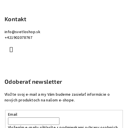
Kontakt
info
@
svetloshop.sk
+421902078767
Odoberať newsletter
Vložte svoj e-mail a my Vám budeme zasielať informácie o
nových produktoch na našom e-shope.
Email
Vložením e-mailu súhlasíte s
podmienkami ochrany osobných