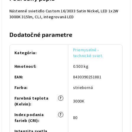
Nástenné svietidlo Custom 16/3033 Satin Nickel, LED 1x2W
3000K 315lm, CL.I, integrovaná LED
Dodatočné parametre
Priemyselné -
Kategória
:
technické sviet.
Hmotnosť
:
0.503 kg
EAN
:
8430390251881
Farba
:
strieborná
?
Farebná teplota
3000K
(Kelvin)
:
?
Index podania
80
farieb (CRI)
:
Intenzita svetla