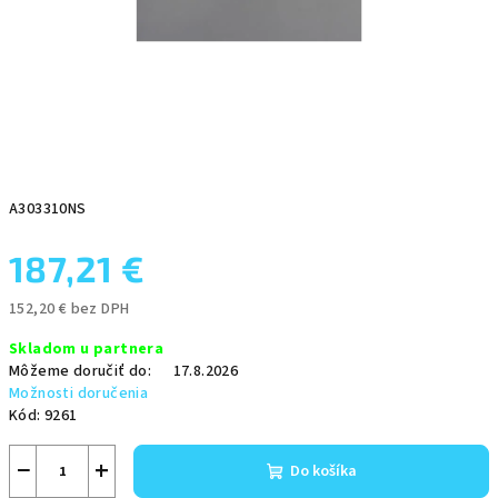
A303310NS
187,21 €
152,20 € bez DPH
Jednotková
Skladom u partnera
cena:
Môžeme doručiť do:
17.8.2026
Možnosti doručenia
Kód:
9261
−
+
Do košíka