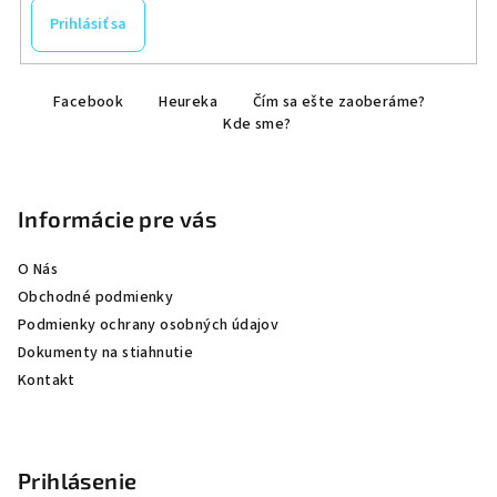
Prihlásiť sa
Z
Facebook
Heureka
Čím sa ešte zaoberáme?
á
Kde sme?
p
ä
t
Informácie pre vás
i
e
O Nás
Obchodné podmienky
Podmienky ochrany osobných údajov
Dokumenty na stiahnutie
Kontakt
Prihlásenie