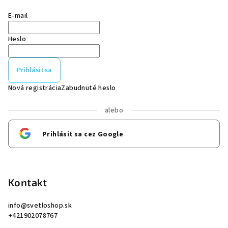
E-mail
Heslo
Prihlásiť sa
Nová registrácia
Zabudnuté heslo
alebo
Prihlásiť sa cez Google
Kontakt
info
@
svetloshop.sk
+421902078767