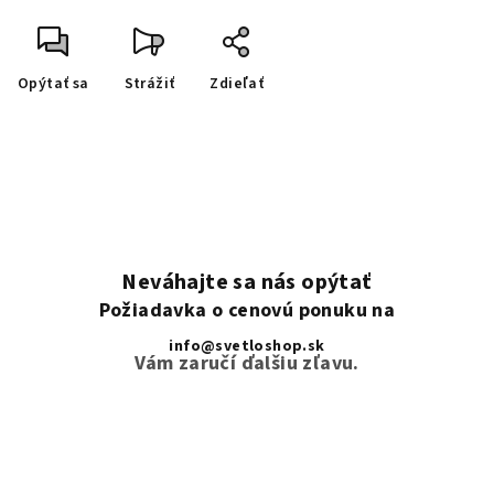
Opýtať sa
Strážiť
Zdieľať
Neváhajte sa nás opýtať
Požiadavka o cenovú ponuku na
info@svetloshop.sk
Vám zaručí ďalšiu zľavu.