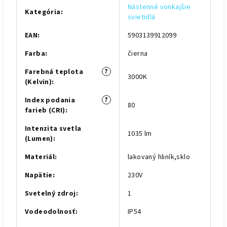
Nástenné vonkajšie
Kategória
:
svietidlá
EAN
:
5903139912099
Farba
:
čierna
?
Farebná teplota
3000K
(Kelvin)
:
?
Index podania
80
farieb (CRI)
:
Intenzita svetla
1035 lm
(Lumen)
:
Materiál
:
lakovaný hliník,sklo
Napätie
:
230V
Svetelný zdroj
:
1
Vodeodolnosť
:
IP54