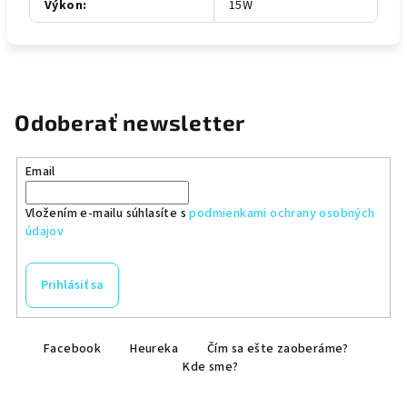
Výkon
:
15W
Odoberať newsletter
Email
Vložením e-mailu súhlasíte s
podmienkami ochrany osobných
údajov
Prihlásiť sa
Z
Facebook
Heureka
Čím sa ešte zaoberáme?
á
Kde sme?
p
ä