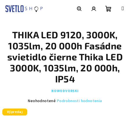
Prejsť
na
obsah
Nákupn
Hľadať
Prihlásenie
THIKA LED 9120, 3000K,
košík
1035lm, 20 000h Fasádne
svietidlo čierne Thika LED
3000K, 1035lm, 20 000h,
IP54
NOWODVORSKI
Priemerné
Neohodnotené
Podrobnosti hodnotenia
hodnotenie
Výpredaj
produktu
je
0,0
z