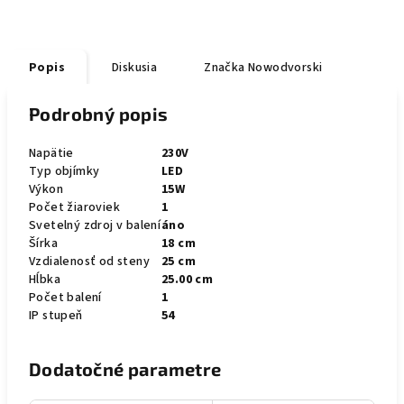
Popis
Diskusia
Značka
Nowodvorski
Podrobný popis
Napätie
230V
Typ objímky
LED
Výkon
15W
Počet žiaroviek
1
Svetelný zdroj v balení
áno
Šírka
18 cm
Vzdialenosť od steny
25 cm
Hĺbka
25.00 cm
Počet balení
1
IP stupeň
54
Dodatočné parametre