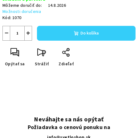
cena:
Môžeme doručiť do:
14.8.2026
Možnosti doručenia
Kód:
1070
−
+
Do košíka
Opýtať sa
Strážiť
Zdieľať
Neváhajte sa nás opýtať
Požiadavka o cenovú ponuku na
info@svetloshop.sk