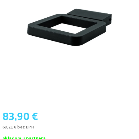
5
hviezdičiek.
83,90 €
68,21 € bez DPH
Jednotková
Skladom u partnera