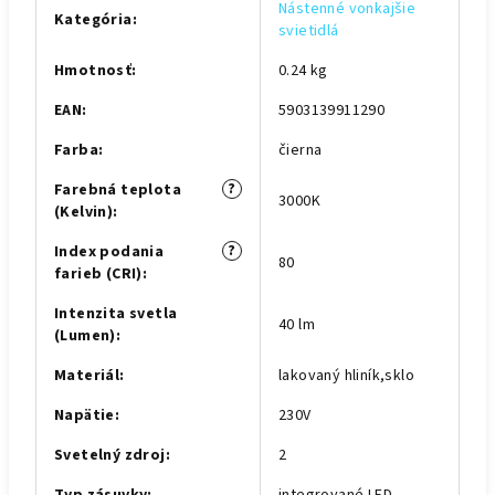
Nástenné vonkajšie
Kategória
:
svietidlá
Hmotnosť
:
0.24 kg
EAN
:
5903139911290
Farba
:
čierna
?
Farebná teplota
3000K
(Kelvin)
:
?
Index podania
80
farieb (CRI)
:
Intenzita svetla
40 lm
(Lumen)
:
Materiál
:
lakovaný hliník,sklo
Napätie
:
230V
Svetelný zdroj
:
2