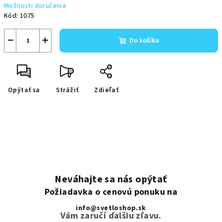
Možnosti doručenia
Kód:
1075
−
+
Do košíka
Opýtať sa
Strážiť
Zdieľať
Neváhajte sa nás opýtať
Požiadavka o cenovú ponuku na
info@svetloshop.sk
Vám zaručí ďalšiu zľavu.