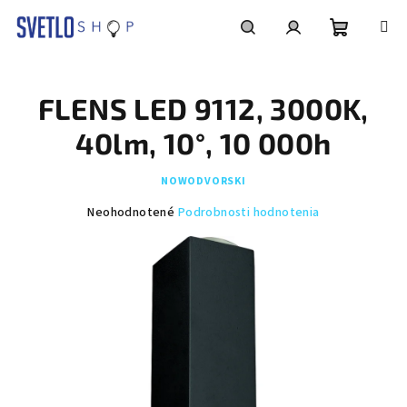
Prejsť
na
obsah
Nákupn
Hľadať
Prihlásenie
FLENS LED 9112, 3000K,
košík
40lm, 10°, 10 000h
NOWODVORSKI
Priemerné
Neohodnotené
Podrobnosti hodnotenia
hodnotenie
produktu
je
0,0
z
5
hviezdičiek.