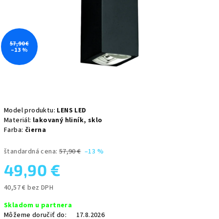
57,90 €
–13 %
Model produktu:
LENS LED
Materiál:
lakovaný hliník,
sklo
Farba:
čierna
štandardná cena:
57,90 €
–13 %
49,90 €
40,57 € bez DPH
Jednotková
Skladom u partnera
cena:
Môžeme doručiť do:
17.8.2026