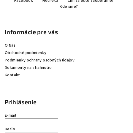
Facebook
Heureka
Čím sa ešte zaoberáme?
á
Kde sme?
p
ä
t
Informácie pre vás
i
e
O Nás
Obchodné podmienky
Podmienky ochrany osobných údajov
Dokumenty na stiahnutie
Kontakt
Prihlásenie
E-mail
Heslo