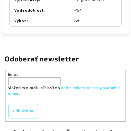
Typ zásuvky
:
integrované LED
Vodeodolnosť
:
IP54
Výkon
:
2W
Odoberať newsletter
Email
Vložením e-mailu súhlasíte s
podmienkami ochrany osobných
údajov
Prihlásiť sa
Z