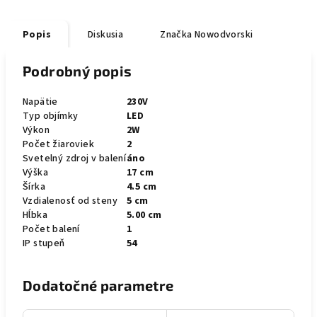
Popis
Diskusia
Značka
Nowodvorski
Podrobný popis
Napätie
230V
Typ objímky
LED
Výkon
2W
Počet žiaroviek
2
Svetelný zdroj v balení
áno
Výška
17 cm
Šírka
4.5 cm
Vzdialenosť od steny
5 cm
Hĺbka
5.00 cm
Počet balení
1
IP stupeň
54
Dodatočné parametre