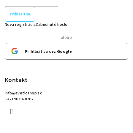
Prihlásiť sa
Nová registrácia
Zabudnuté heslo
alebo
Prihlásiť sa cez Google
Kontakt
info
@
svetloshop.sk
+421902078767