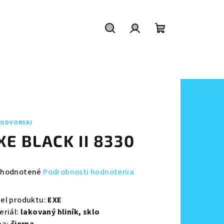
Hľadať
Prihlásenie
Nákupný
košík
ODVORSKI
XE BLACK II 8330
emerné
hodnotené
Podrobnosti hodnotenia
notenie
duktu
el produktu:
EXE
eriál:
lakovaný hliník,
sklo
ba:
čierna