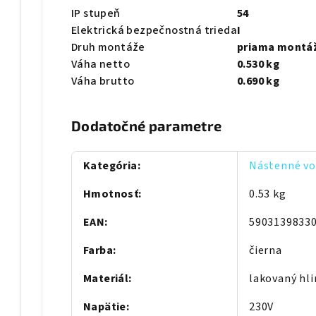
IP stupeň
54
Elektrická bezpečnostná trieda
I
Druh montáže
priama montá
Váha netto
0.530 kg
Váha brutto
0.690 kg
Dodatočné parametre
Kategória
:
Nástenné von
Hmotnosť
:
0.53 kg
EAN
:
5903139833
Farba
:
čierna
Materiál
:
lakovaný hli
Napätie
:
230V