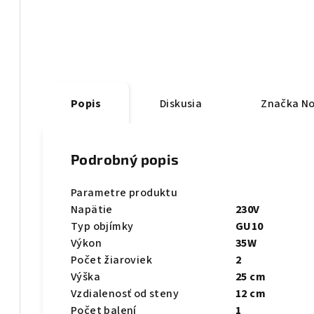
Popis
Diskusia
Značka
No
Podrobný popis
Parametre produktu
Napätie
230V
Typ objímky
GU10
Výkon
35W
Počet žiaroviek
2
Výška
25 cm
Vzdialenosť od steny
12 cm
Počet balení
1