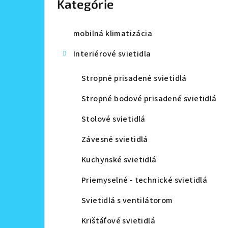
Kategórie
a
n
mobilná klimatizácia
e
Interiérové svietidla
l
Stropné prisadené svietidlá
Stropné bodové prisadené svietidlá
Stolové svietidlá
Závesné svietidlá
Kuchynské svietidlá
Priemyselné - technické svietidlá
Svietidlá s ventilátorom
Krištáľové svietidlá