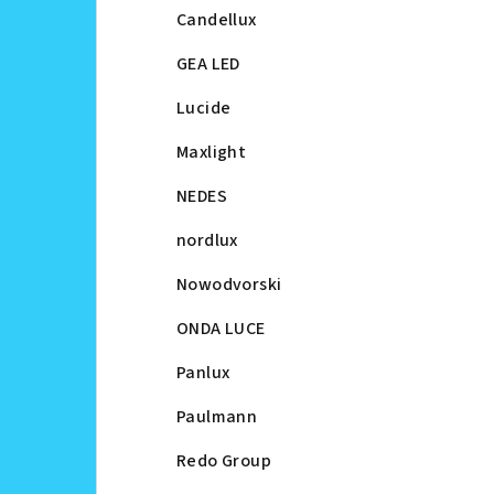
Candellux
GEA LED
Lucide
Maxlight
NEDES
nordlux
Nowodvorski
ONDA LUCE
Panlux
Paulmann
Redo Group