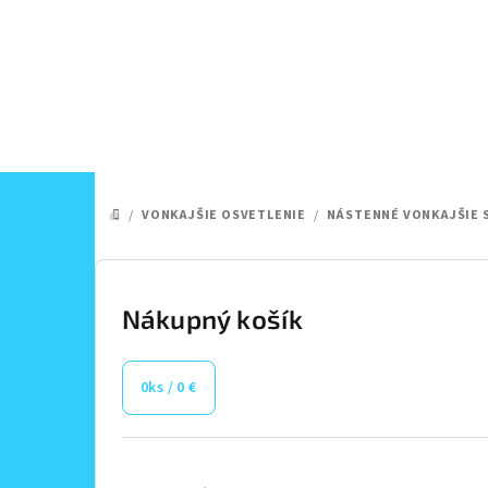
Prejsť
na
obsah
/
VONKAJŠIE OSVETLENIE
/
NÁSTENNÉ VONKAJŠIE 
DOMOV
B
o
Nákupný košík
č
0
ks /
0 €
n
ý
Preskočiť
kategórie
p