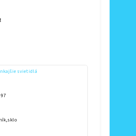
ž
kajšie svietidlá
097
ník,sklo