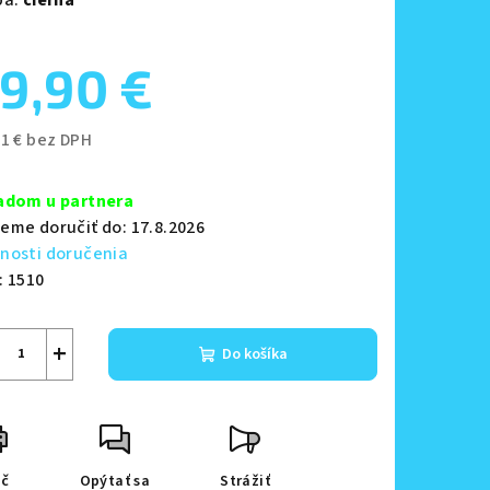
9,90 €
zdičiek.
31 € bez DPH
notková
a:
adom u partnera
eme doručiť do:
17.8.2026
nosti doručenia
:
1510
+
Do košíka
ač
Opýtať sa
Strážiť