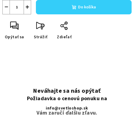
−
+
Do košíka
Opýtať sa
Strážiť
Zdieľať
Neváhajte sa nás opýtať
Požiadavka o cenovú ponuku na
info@svetloshop.sk
Vám zaručí ďalšiu zľavu.