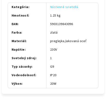
Kategória
:
Nástenné svietidlá
Hmotnosť
:
1.25 kg
EAN
:
5903139843096
Farba
:
zlatá
Materiál
:
preglejka,lakovaná oceľ
Napätie
:
230V
Svetelný zdroj
:
1
Typ zásuvky
:
G9
Vodeodolnosť
:
IP20
Výkon
:
20W