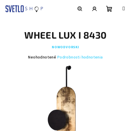
Prejsť
na
obsah
Nákupn
Hľadať
Prihlásenie
WHEEL LUX I 8430
košík
NOWODVORSKI
Priemerné
Neohodnotené
Podrobnosti hodnotenia
hodnotenie
produktu
je
0,0
z
5
hviezdičiek.