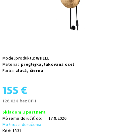
Model produktu:
WHEEL
Materiál:
preglejka,
lakovaná oceľ
Farba:
zlatá,
čierna
155 €
126,02 € bez DPH
Jednotková
Skladom u partnera
cena:
Môžeme doručiť do:
17.8.2026
Možnosti doručenia
Kód:
1331