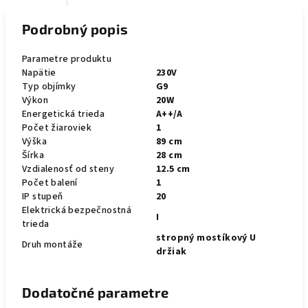
Podrobný popis
Parametre produktu
Napätie
230V
Typ objímky
G9
Výkon
20W
Energetická trieda
A++/A
Počet žiaroviek
1
Výška
89 cm
Šírka
28 cm
Vzdialenosť od steny
12.5 cm
Počet balení
1
IP stupeň
20
Elektrická bezpečnostná
I
trieda
stropný mostíkový U
Druh montáže
držiak
Dodatočné parametre