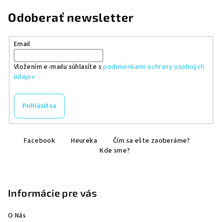
Odoberať newsletter
Email
Vložením e-mailu súhlasíte s
podmienkami ochrany osobných
údajov
Prihlásiť sa
Z
Facebook
Heureka
Čím sa ešte zaoberáme?
á
Kde sme?
p
ä
t
Informácie pre vás
i
e
O Nás