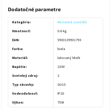
Dodatočné parametre
Kategória
:
Nástenné svietidlá
Hmotnosť
:
0.6 kg
EAN
:
5903139931793
Farba
:
biela
Materiál
:
lakovaný hliník
Napätie
:
230V
Svetelný zdroj
:
2
Typ zásuvky
:
GU10
Vodeodolnosť
:
IP20
Výkon
:
75W