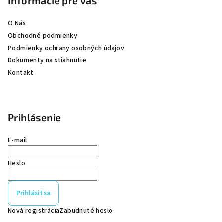
Informácie pre vás
i
e
O Nás
Obchodné podmienky
Podmienky ochrany osobných údajov
Dokumenty na stiahnutie
Kontakt
Prihlásenie
E-mail
Heslo
Prihlásiť sa
Nová registrácia
Zabudnuté heslo