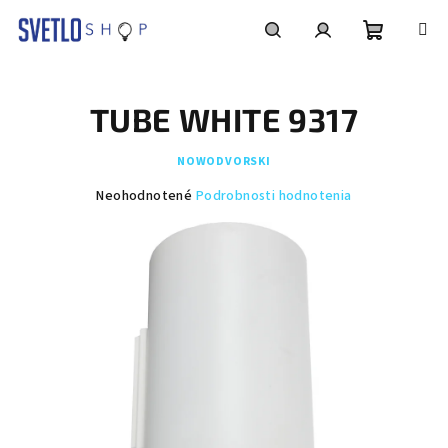
Prejsť
na
obsah
Nákupn
Hľadať
Prihlásenie
TUBE WHITE 9317
košík
NOWODVORSKI
Priemerné
Neohodnotené
Podrobnosti hodnotenia
hodnotenie
produktu
je
0,0
z
5
hviezdičiek.