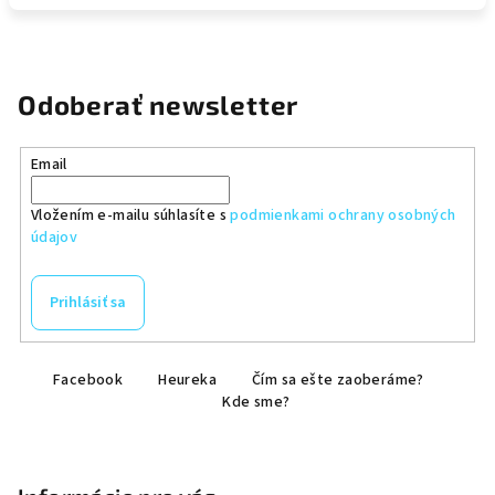
Odoberať newsletter
Email
Vložením e-mailu súhlasíte s
podmienkami ochrany osobných
údajov
Prihlásiť sa
Z
Facebook
Heureka
Čím sa ešte zaoberáme?
á
Kde sme?
p
ä
t