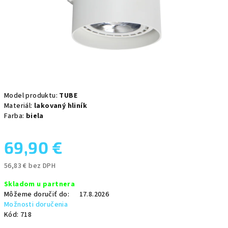
Model produktu:
TUBE
Materiál:
lakovaný hliník
Farba:
biela
69,90 €
56,83 € bez DPH
Jednotková
Skladom u partnera
cena:
Môžeme doručiť do:
17.8.2026
Možnosti doručenia
Kód:
718