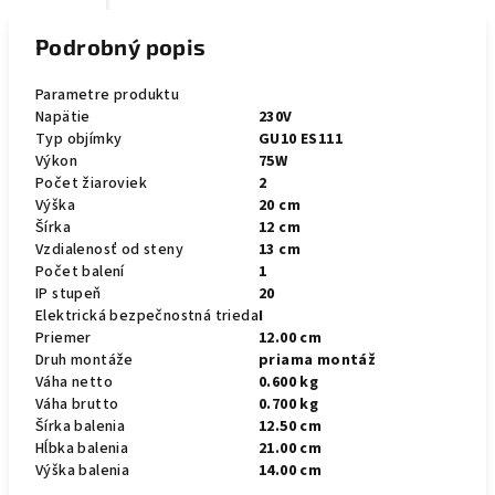
Podrobný popis
Parametre produktu
Napätie
230V
Typ objímky
GU10 ES111
Výkon
75W
Počet žiaroviek
2
Výška
20 cm
Šírka
12 cm
Vzdialenosť od steny
13 cm
Počet balení
1
IP stupeň
20
Elektrická bezpečnostná trieda
I
Priemer
12.00 cm
Druh montáže
priama montáž
Váha netto
0.600 kg
Váha brutto
0.700 kg
Šírka balenia
12.50 cm
Hĺbka balenia
21.00 cm
Výška balenia
14.00 cm