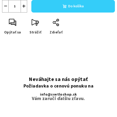
−
+
Do košíka
Opýtať sa
Strážiť
Zdieľať
Neváhajte sa nás opýtať
Požiadavka o cenovú ponuku na
info@svetloshop.sk
Vám zaručí ďalšiu zľavu.